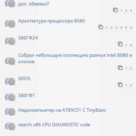
доп. обвязки?
1
2
3
Архитектура процессора 8080
1
2
3
4
5
6
580ГФ24
1
2
Собрал небольшую коллекцию разных Intel 8080 и
клонов
1
2
SDOS
1
2
580ГФ1
Недокомпьютер на AT89C51 C TinyBasic
search x86 CPU DIAGNOSTIC code