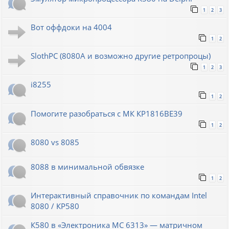
1
2
3
Вот оффдоки на 4004
1
2
SlothPC (8080A и возможно другие ретропроцы)
1
2
3
i8255
1
2
Помогите разобраться с МК КР1816ВЕ39
1
2
8080 vs 8085
8088 в минимальной обвязке
1
2
Интерактивный справочник по командам Intel
8080 / КР580
К580 в «Электроника МС 6313» — матричном