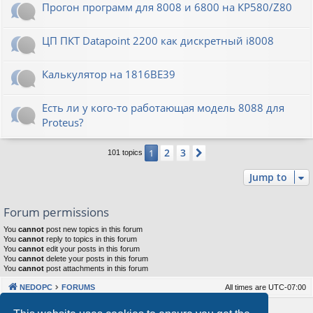
Прогон программ для 8008 и 6800 на КР580/Z80
ЦП ПКТ Datapoint 2200 как дискретный i8008
Калькулятор на 1816ВЕ39
Есть ли у кого-то работающая модель 8088 для
Proteus?
2
3
1
Next
101 topics
Jump to
Forum permissions
You
cannot
post new topics in this forum
You
cannot
reply to topics in this forum
You
cannot
edit your posts in this forum
You
cannot
delete your posts in this forum
You
cannot
post attachments in this forum
NEDOPC
FORUMS
All times are
UTC-07:00
Powered by
phpBB
® Forum Software © phpBB Limited