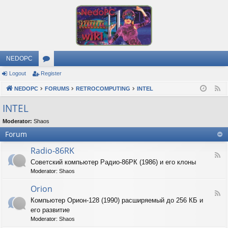
NEDOPC
Logout
Register
or
NEDOPC
u
FORUMS
RETROCOMPUTING
INTEL
F
e
m
INTEL
e
s
Moderator:
Shaos
d
Forum
Radio-86RK
F
Советский компьютер Радио-86РК (1986) и его клоны
e
Moderator:
Shaos
e
d
Orion
-
F
R
Компьютер Орион-128 (1990) расширяемый до 256 КБ и
e
a
его развитие
e
d
d
Moderator:
Shaos
i
-