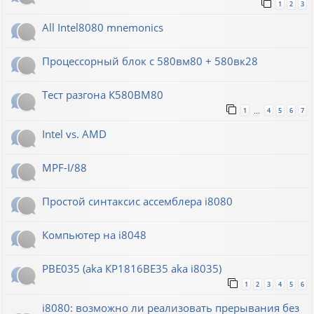
1
2
3
All Intel8080 mnemonics
Процессорный блок с 580вм80 + 580вк28
Тест разгона К580ВМ80
1
4
5
6
7
…
Intel vs. AMD
MPF-I/88
Простой синтаксис ассемблера i8080
Компьютер на i8048
РВЕ035 (aka КР1816ВЕ35 aka i8035)
1
2
3
4
5
6
i8080: возможно ли реализовать прерывания без