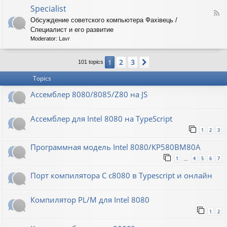
o
O
Specialist
-
F
r
8
Обсуждение советского компьютера Фахiвець /
e
i
6
Специалист и его развитие
e
o
R
d
n
Moderator:
Lavr
K
-
S
2
3
1
Next
p
101 topics
e
Topics
c
i
Ассемблер 8080/8085/Z80 на JS
a
l
i
Ассемблер для Intel 8080 на TypeScript
s
t
1
2
3
Программная модель Intel 8080/КР580ВМ80А
1
4
5
6
7
…
Порт компилятора С с8080 в Typescript и онлайн
Компилятор PL/M для Intel 8080
1
2