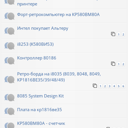
принтере
Форт-ретрокомпьютер на КР580ВМ80А
Интел покупает Альтеру
1
2
i8253 (K580ВИ53)
Контроллер 80186
1
2
Ретро-борда на i8035 (8039, 8048, 8049,
КР1816ВЕ35/39/48/49)
1
2
3
4
5
6
8085 System Design Kit
Плата на кр1816ве35
КР580ВМ80А - счетчик