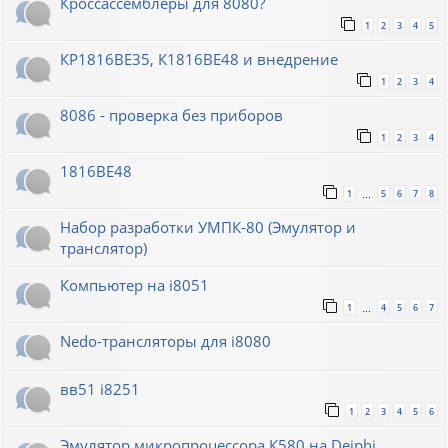
Кроссассемблеры для 8080?
1
2
3
4
5
КР1816ВЕ35, К1816ВЕ48 и внедрение
1
2
3
4
8086 - проверка без приборов
1
2
3
4
1816ВЕ48
1
5
6
7
8
…
Набор разработки УМПК-80 (Эмулятор и
транслятор)
Компьютер на i8051
1
4
5
6
7
…
Nedo-трансляторы для i8080
вв51 i8251
1
2
3
4
5
6
Эмулятор микропроцессора К580 на Deiphi