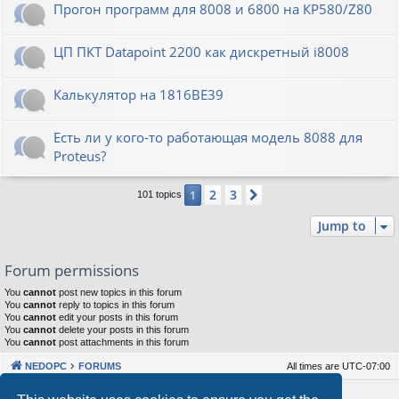
Прогон программ для 8008 и 6800 на КР580/Z80
ЦП ПКТ Datapoint 2200 как дискретный i8008
Калькулятор на 1816ВЕ39
Есть ли у кого-то работающая модель 8088 для
Proteus?
2
3
1
Next
101 topics
Jump to
Forum permissions
You
cannot
post new topics in this forum
You
cannot
reply to topics in this forum
You
cannot
edit your posts in this forum
You
cannot
delete your posts in this forum
You
cannot
post attachments in this forum
NEDOPC
FORUMS
All times are
UTC-07:00
Powered by
phpBB
® Forum Software © phpBB Limited