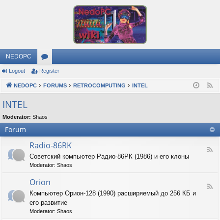
NEDOPC
Logout
Register
or
NEDOPC
u
FORUMS
RETROCOMPUTING
INTEL
F
e
m
INTEL
e
s
Moderator:
Shaos
d
Forum
Radio-86RK
F
Советский компьютер Радио-86РК (1986) и его клоны
e
Moderator:
Shaos
e
d
Orion
-
F
R
Компьютер Орион-128 (1990) расширяемый до 256 КБ и
e
a
его развитие
e
d
d
Moderator:
Shaos
i
-