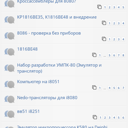
Кроссассемблеры для 8080?
1
2
3
4
5
КР1816ВЕ35, К1816ВЕ48 и внедрение
1
2
3
4
8086 - проверка без приборов
1
2
3
4
1816ВЕ48
1
5
6
7
8
…
Набор разработки УМПК-80 (Эмулятор и
транслятор)
Компьютер на i8051
1
4
5
6
7
…
Nedo-трансляторы для i8080
вв51 i8251
1
2
3
4
5
6
Эмулятор микропроцессора К580 на Deiphi