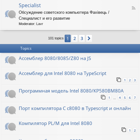
o
O
Specialist
-
F
r
8
Обсуждение советского компьютера Фахiвець /
e
i
6
Специалист и его развитие
e
o
R
d
n
Moderator:
Lavr
K
-
S
2
3
1
Next
p
101 topics
e
Topics
c
i
Ассемблер 8080/8085/Z80 на JS
a
l
i
Ассемблер для Intel 8080 на TypeScript
s
t
1
2
3
Программная модель Intel 8080/КР580ВМ80А
1
4
5
6
7
…
Порт компилятора С с8080 в Typescript и онлайн
Компилятор PL/M для Intel 8080
1
2