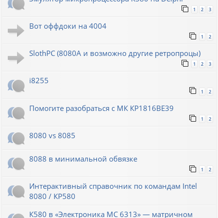
1
2
3
Вот оффдоки на 4004
1
2
SlothPC (8080A и возможно другие ретропроцы)
1
2
3
i8255
1
2
Помогите разобраться с МК КР1816ВЕ39
1
2
8080 vs 8085
8088 в минимальной обвязке
1
2
Интерактивный справочник по командам Intel
8080 / КР580
К580 в «Электроника МС 6313» — матричном