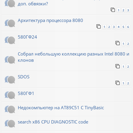
доп. обвязки?
1
2
3
Архитектура процессора 8080
1
2
3
4
5
6
580ГФ24
1
2
Собрал небольшую коллекцию разных Intel 8080 и
клонов
1
2
SDOS
1
2
580ГФ1
Недокомпьютер на AT89C51 C TinyBasic
search x86 CPU DIAGNOSTIC code