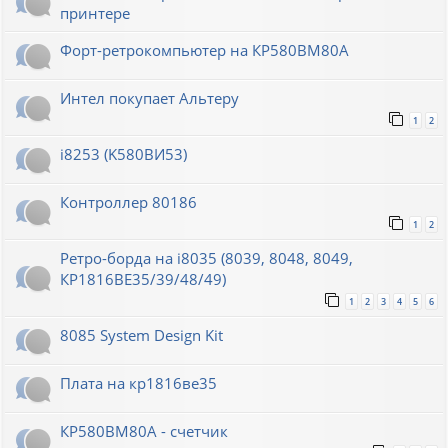
принтере
Форт-ретрокомпьютер на КР580ВМ80А
Интел покупает Альтеру
1
2
i8253 (K580ВИ53)
Контроллер 80186
1
2
Ретро-борда на i8035 (8039, 8048, 8049,
КР1816ВЕ35/39/48/49)
1
2
3
4
5
6
8085 System Design Kit
Плата на кр1816ве35
КР580ВМ80А - счетчик