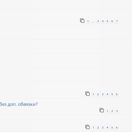
1
3
4
5
6
7
…
1
2
3
4
5
6
ез доп. обвязки?
1
2
3
1
2
3
4
5
6