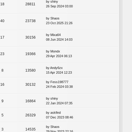
by
shiny
18
28811
26 Sep 2024 03:00
by
Shaos
40
23738
23 Oct 2025 21:26
by
Mixa64
17
30156
08 Jun 2024 14:03
by
Mondx
23
19366
29 Apr 2024 06:13
by
Andy6zx
8
13580
15 Apr 2024 12:23
by
Fess198777
16
30132
24 Feb 2024 03:38
by
shiny
9
16864
22 Jan 2024 07:35
by
askfind
5
26329
07 Dec 2023 08:46
by
Shaos
3
14535
29 Nov 2023 22:16