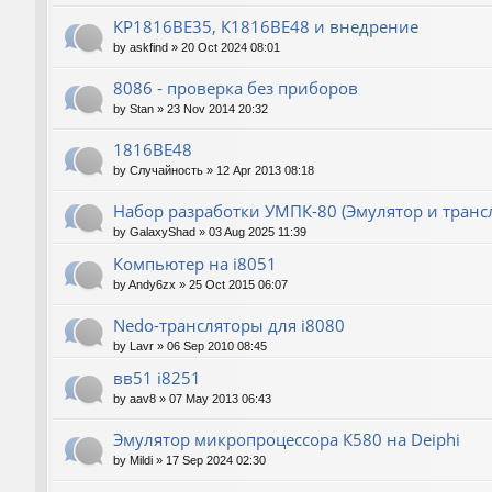
КР1816ВЕ35, К1816ВЕ48 и внедрение
by
askfind
»
20 Oct 2024 08:01
8086 - проверка без приборов
by
Stan
»
23 Nov 2014 20:32
1816ВЕ48
by
Случайность
»
12 Apr 2013 08:18
Набор разработки УМПК-80 (Эмулятор и транс
by
GalaxyShad
»
03 Aug 2025 11:39
Компьютер на i8051
by
Andy6zx
»
25 Oct 2015 06:07
Nedo-трансляторы для i8080
by
Lavr
»
06 Sep 2010 08:45
вв51 i8251
by
aav8
»
07 May 2013 06:43
Эмулятор микропроцессора К580 на Deiphi
by
Mildi
»
17 Sep 2024 02:30