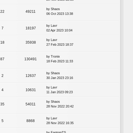
by
Shaos
22
49211
06 Oct 2023 13:38
by
Lavr
7
18197
02 Apr 2023 10:04
by
Lavr
18
35938
27 Feb 2023 18:37
by
Tronix
87
130491
18 Feb 2023 11:33
by
Shaos
2
12637
30 Jan 2023 23:16
by
Lavr
4
10631
11 Jan 2023 09:23
by
Shaos
35
54011
28 Nov 2022 20:42
by
Lavr
5
8868
28 Nov 2022 16:35
by
FantomTS