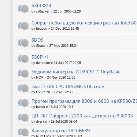
580ГФ24
by
cr0acker
»
12 Jun 2006 02:28
Собрал небольшую коллекцию разных Intel 80
by
begoon
»
24 Dec 2012 15:45
SDOS
by
Shaos
»
27 May 2019 15:34
580ГФ1
by
dementor
»
11 Jan 2017 22:05
Недокомпьютер на AT89C51 C TinyBasic
by
NOP
»
24 Nov 2020 12:36
search x86 CPU DIAGNOSTIC code
by
PVV
»
20 Jul 2020 12:38
Прогон программ для 8008 и 6800 на КР580/Z
by
barsik
»
16 Jul 2020 10:11
ЦП ПКТ Datapoint 2200 как дискретный i8008
by
dvarkin
»
19 Jul 2020 09:04
Калькулятор на 1816ВЕ39
by
Num Lock
»
15 Apr 2020 10:03