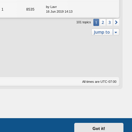
by
Lavr
1
8535
16 Jun 2019 14:13
2
3
1
Next
101 topics
Jump to
All times are
UTC-07:00
Got it!