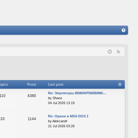
FA
Q
F
e
e
d
opics
Posts
Last post
Re: Эмуляторы I8080/КР580ВМ80…
110
4380
by
Shaos
04 Jul 2026 13:19
Re: Орион и MSX-DOS 1
33
1144
by
Alekcandr
21 Jul 2026 03:26