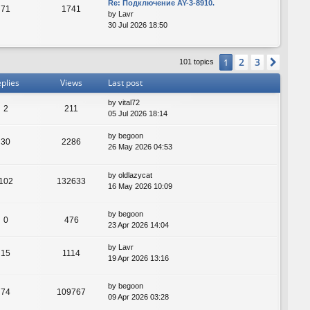
Re: Подключение AY-3-8910.
71
1741
by
Lavr
30 Jul 2026 18:50
2
3
1
Next
101 topics
plies
Views
Last post
by
vital72
2
211
05 Jul 2026 18:14
by
begoon
30
2286
26 May 2026 04:53
by
oldlazycat
102
132633
16 May 2026 10:09
by
begoon
0
476
23 Apr 2026 14:04
by
Lavr
15
1114
19 Apr 2026 13:16
by
begoon
74
109767
09 Apr 2026 03:28