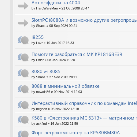
Вот оффдоки на 4004
by
HardWareMan
»
21 Oct 2008 20:47
SlothPC (8080A и возможно другие ретропроцы
by
Shaos
»
08 Sep 2024 00:21
i8255
by
Lavr
»
10 Jun 2017 16:33
Помогите разобраться с МК КР1816ВЕ39
by
Олег
»
08 Jan 2024 19:20
8080 vs 8085
by
Shaos
»
27 Nov 2013 20:11
8088 в минимальной обвязке
by
newold86
»
09 Nov 2014 12:03
Интерактивный справочник по командам Intel
by
begoon
»
05 Nov 2022 13:18
К580 в «Электроника МС 6313» — матричном 
by
askfind
»
16 Jun 2022 21:59
Форт-ретрокомпьютер на КР580ВМ80А