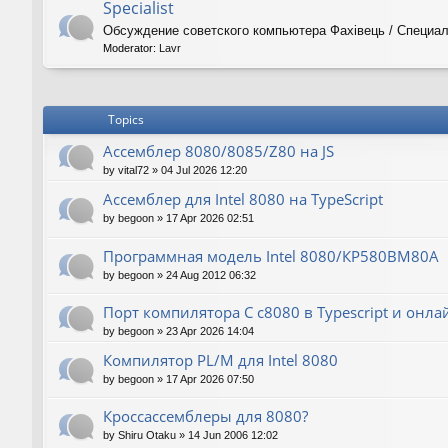
Specialist
Обсуждение советского компьютера Фахiвець / Специал
Moderator:
Lavr
Topics
Ассемблер 8080/8085/Z80 на JS
by
vital72
»
04 Jul 2026 12:20
Ассемблер для Intel 8080 на TypeScript
by
begoon
»
17 Apr 2026 02:51
Программная модель Intel 8080/КР580ВМ80А
by
begoon
»
24 Aug 2012 06:32
Порт компилятора С с8080 в Typescript и онла
by
begoon
»
23 Apr 2026 14:04
Компилятор PL/M для Intel 8080
by
begoon
»
17 Apr 2026 07:50
Кроссассемблеры для 8080?
by
Shiru Otaku
»
14 Jun 2006 12:02