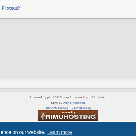
 Proteus?
Powered by
phpBB
® Forum Software © phpBB Limited
Style by
Arty
&
halilesen
Our VPS Hosting By RimuHosting
This server is located in London data center
Server admin:
mastodon.social/@Shaos
rience on our website.
Learn more
Privacy
|
Terms