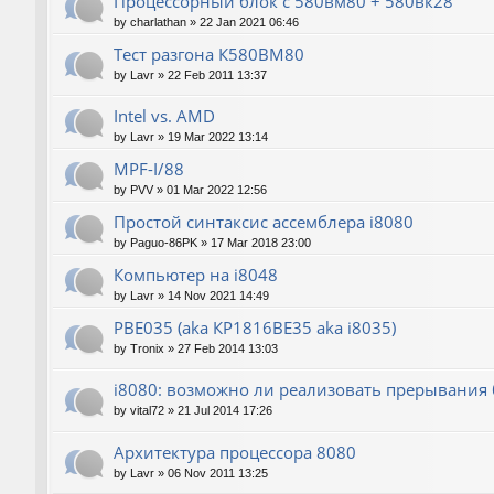
Процессорный блок с 580вм80 + 580вк28
by
charlathan
»
22 Jan 2021 06:46
Тест разгона К580ВМ80
by
Lavr
»
22 Feb 2011 13:37
Intel vs. AMD
by
Lavr
»
19 Mar 2022 13:14
MPF-I/88
by
PVV
»
01 Mar 2022 12:56
Простой синтаксис ассемблера i8080
by
Paguo-86PK
»
17 Mar 2018 23:00
Компьютер на i8048
by
Lavr
»
14 Nov 2021 14:49
РВЕ035 (aka КР1816ВЕ35 aka i8035)
by
Tronix
»
27 Feb 2014 13:03
i8080: возможно ли реализовать прерывания б
by
vital72
»
21 Jul 2014 17:26
Архитектура процессора 8080
by
Lavr
»
06 Nov 2011 13:25