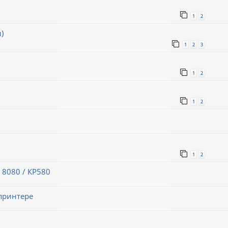
1
2
)
1
2
3
1
2
1
2
1
2
 8080 / КР580
принтере