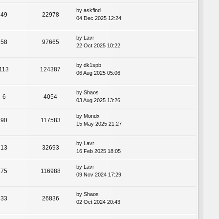
by
askfind
49
22978
04 Dec 2025 12:24
by
Lavr
58
97665
22 Oct 2025 10:22
by
dk1spb
113
124387
06 Aug 2025 05:06
by
Shaos
6
4054
03 Aug 2025 13:26
by
Mondx
90
117583
15 May 2025 21:27
by
Lavr
13
32693
16 Feb 2025 18:05
by
Lavr
75
116988
09 Nov 2024 17:29
by
Shaos
33
26836
02 Oct 2024 20:43