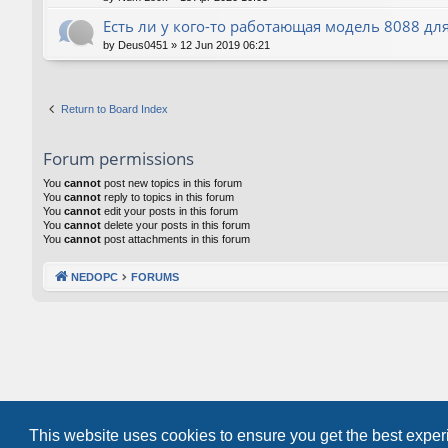
Есть ли у кого-то работающая модель 8088 для
by
Deus0451
»
12 Jun 2019 06:21
Return to Board Index
Forum permissions
You
cannot
post new topics in this forum
You
cannot
reply to topics in this forum
You
cannot
edit your posts in this forum
You
cannot
delete your posts in this forum
You
cannot
post attachments in this forum
NEDOPC
FORUMS
This website uses cookies to ensure you get the best expe