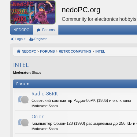
nedoPC.org
Community for electronics hobbyist
NEDOPC
Forums
Logout
Register
NEDOPC
FORUMS
RETROCOMPUTING
INTEL
INTEL
Moderator:
Shaos
Forum
Radio-86RK
Советский компьютер Радио-86РК (1986) и его клоны
Moderator:
Shaos
Orion
Компьютер Орион-128 (1990) расширяемый до 256 КБ и 
Moderator:
Shaos