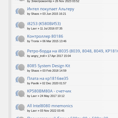
by
Электромонтёр
»
26 Nov 2023 03:52
Интел покупает Альтеру
by
Shaos
»
03 Jun 2015 16:21
i8253 (K580ВИ53)
by
Lavr
»
11 Jul 2016 07:35
Контроллер 80186
by
Tronix
»
06 Mar 2015 13:46
Ретро-борда на i8035 (8039, 8048, 8049, КР18
by
angry_troll
»
17 Apr 2017 15:04
8085 System Design Kit
by
Shaos
»
03 Feb 2018 14:59
Плата на кр1816ве35
by
Pavtik
»
02 Dec 2020 01:57
КР580ВМ80А - счетчик
by
Lavr
»
24 May 2017 10:12
All Intel8080 mnemonics
by
Lavr
»
03 Nov 2022 03:45