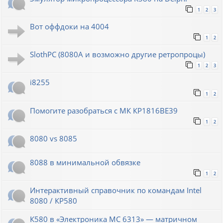
1
2
3
Вот оффдоки на 4004
1
2
SlothPC (8080A и возможно другие ретропроцы)
1
2
3
i8255
1
2
Помогите разобраться с МК КР1816ВЕ39
1
2
8080 vs 8085
8088 в минимальной обвязке
1
2
Интерактивный справочник по командам Intel
8080 / КР580
К580 в «Электроника МС 6313» — матричном