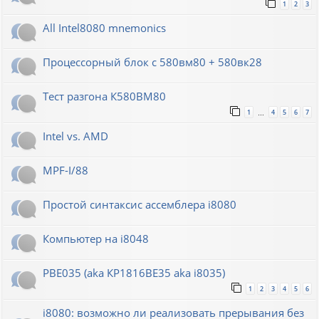
1
2
3
All Intel8080 mnemonics
Процессорный блок с 580вм80 + 580вк28
Тест разгона К580ВМ80
1
4
5
6
7
…
Intel vs. AMD
MPF-I/88
Простой синтаксис ассемблера i8080
Компьютер на i8048
РВЕ035 (aka КР1816ВЕ35 aka i8035)
1
2
3
4
5
6
i8080: возможно ли реализовать прерывания без