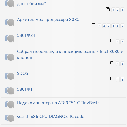
доп. обвязки?
1
2
3
Архитектура процессора 8080
1
2
3
4
5
6
580ГФ24
1
2
Собрал небольшую коллекцию разных Intel 8080 и
клонов
1
2
SDOS
1
2
580ГФ1
Недокомпьютер на AT89C51 C TinyBasic
search x86 CPU DIAGNOSTIC code