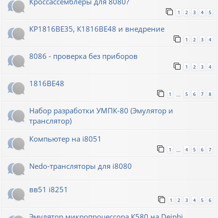
Кроссассемблеры для 8080?
1
2
3
4
5
КР1816ВЕ35, К1816ВЕ48 и внедрение
1
2
3
4
8086 - проверка без приборов
1
2
3
4
1816ВЕ48
1
5
6
7
8
…
Набор разработки УМПК-80 (Эмулятор и
транслятор)
Компьютер на i8051
1
4
5
6
7
…
Nedo-трансляторы для i8080
вв51 i8251
1
2
3
4
5
6
Эмулятор микропроцессора К580 на Deiphi