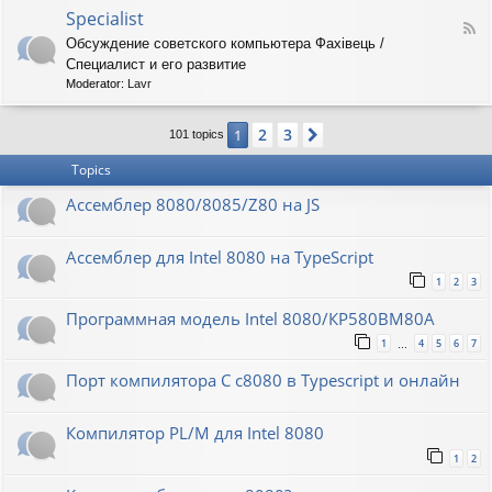
o
O
Specialist
-
F
r
8
Обсуждение советского компьютера Фахiвець /
e
i
6
Специалист и его развитие
e
o
R
d
n
Moderator:
Lavr
K
-
S
2
3
1
Next
p
101 topics
e
Topics
c
i
Ассемблер 8080/8085/Z80 на JS
a
l
i
Ассемблер для Intel 8080 на TypeScript
s
t
1
2
3
Программная модель Intel 8080/КР580ВМ80А
1
4
5
6
7
…
Порт компилятора С с8080 в Typescript и онлайн
Компилятор PL/M для Intel 8080
1
2