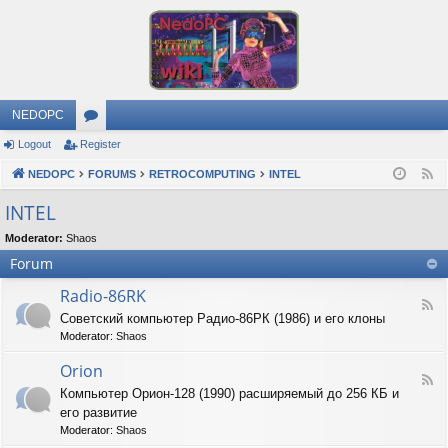
NEDOPC
Logout
Register
or
NEDOPC
u
FORUMS
RETROCOMPUTING
INTEL
F
e
m
INTEL
e
s
Moderator:
Shaos
d
Forum
Radio-86RK
F
Советский компьютер Радио-86РК (1986) и его клоны
e
Moderator:
Shaos
e
d
Orion
-
F
R
Компьютер Орион-128 (1990) расширяемый до 256 КБ и
e
a
его развитие
e
d
d
Moderator:
Shaos
i
-