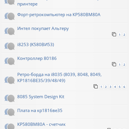
принтере
Форт-ретрокомпьютер на КР580ВМ80А
Интел покупает Альтеру
1
2
i8253 (K580ВИ53)
Контроллер 80186
1
2
Ретро-борда на i8035 (8039, 8048, 8049,
КР1816ВЕ35/39/48/49)
1
2
3
4
5
6
8085 System Design Kit
Плата на кр1816ве35
КР580ВМ80А - счетчик