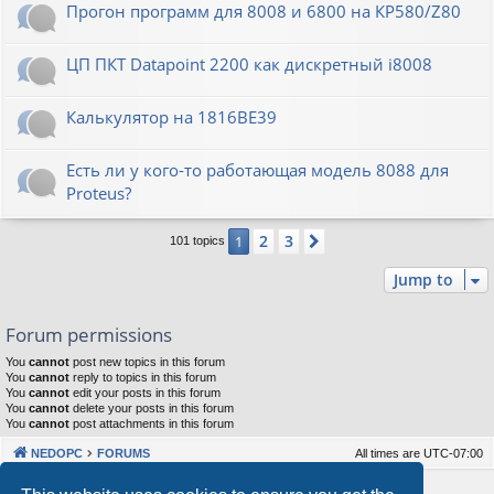
Прогон программ для 8008 и 6800 на КР580/Z80
ЦП ПКТ Datapoint 2200 как дискретный i8008
Калькулятор на 1816ВЕ39
Есть ли у кого-то работающая модель 8088 для
Proteus?
2
3
1
Next
101 topics
Jump to
Forum permissions
You
cannot
post new topics in this forum
You
cannot
reply to topics in this forum
You
cannot
edit your posts in this forum
You
cannot
delete your posts in this forum
You
cannot
post attachments in this forum
NEDOPC
FORUMS
All times are
UTC-07:00
Powered by
phpBB
® Forum Software © phpBB Limited