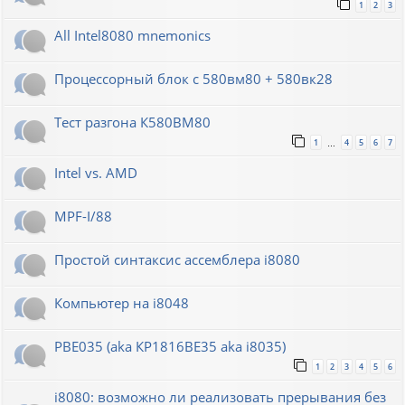
1
2
3
All Intel8080 mnemonics
Процессорный блок с 580вм80 + 580вк28
Тест разгона К580ВМ80
1
4
5
6
7
…
Intel vs. AMD
MPF-I/88
Простой синтаксис ассемблера i8080
Компьютер на i8048
РВЕ035 (aka КР1816ВЕ35 aka i8035)
1
2
3
4
5
6
i8080: возможно ли реализовать прерывания без