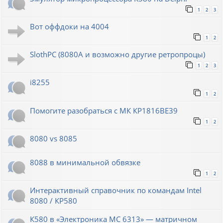
1
2
3
Вот оффдоки на 4004
1
2
SlothPC (8080A и возможно другие ретропроцы)
1
2
3
i8255
1
2
Помогите разобраться с МК КР1816ВЕ39
1
2
8080 vs 8085
8088 в минимальной обвязке
1
2
Интерактивный справочник по командам Intel
8080 / КР580
К580 в «Электроника МС 6313» — матричном