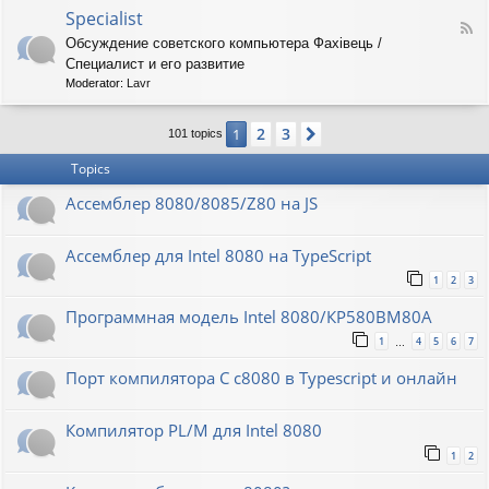
o
O
Specialist
-
F
r
8
Обсуждение советского компьютера Фахiвець /
e
i
6
Специалист и его развитие
e
o
R
d
n
Moderator:
Lavr
K
-
S
2
3
1
Next
p
101 topics
e
Topics
c
i
Ассемблер 8080/8085/Z80 на JS
a
l
i
Ассемблер для Intel 8080 на TypeScript
s
t
1
2
3
Программная модель Intel 8080/КР580ВМ80А
1
4
5
6
7
…
Порт компилятора С с8080 в Typescript и онлайн
Компилятор PL/M для Intel 8080
1
2