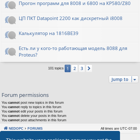
Прогон программ для 8008 и 6800 на КР580/Z80
ЦП ПКТ Datapoint 2200 как дискретный i8008
Калькулятор на 1816ВЕ39
Есть ли у кого-то работающая модель 8088 для
Proteus?
2
3
1
Next
101 topics
Jump to
Forum permissions
You
cannot
post new topics in this forum
You
cannot
reply to topics in this forum
You
cannot
edit your posts in this forum
You
cannot
delete your posts in this forum
You
cannot
post attachments in this forum
NEDOPC
FORUMS
All times are
UTC-07:00
Powered by
phpBB
® Forum Software © phpBB Limited