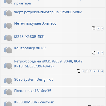
принтере
Форт-ретрокомпьютер на КР580ВМ80А
Интел покупает Альтеру
1
2
i8253 (K580ВИ53)
Контроллер 80186
1
2
Ретро-борда на i8035 (8039, 8048, 8049,
КР1816ВЕ35/39/48/49)
1
2
3
4
5
6
8085 System Design Kit
Плата на кр1816ве35
КР580ВМ80А - счетчик