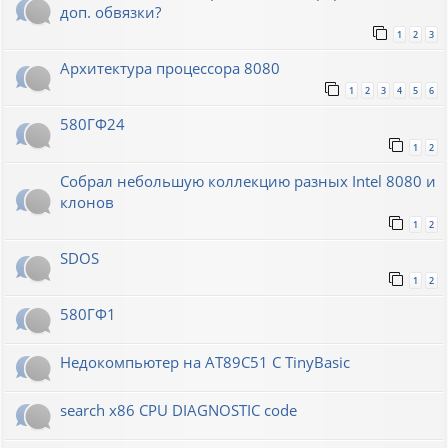
доп. обвязки?
1
2
3
Архитектура процессора 8080
1
2
3
4
5
6
580ГФ24
1
2
Собрал небольшую коллекцию разных Intel 8080 и
клонов
1
2
SDOS
1
2
580ГФ1
Недокомпьютер на AT89C51 C TinyBasic
search x86 CPU DIAGNOSTIC code