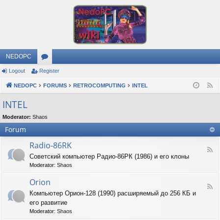
NEDOPC
Logout
Register
or
NEDOPC
u
FORUMS
RETROCOMPUTING
INTEL
F
e
m
INTEL
e
s
Moderator:
Shaos
d
Forum
Radio-86RK
F
Советский компьютер Радио-86РК (1986) и его клоны
e
Moderator:
Shaos
e
d
Orion
-
F
R
Компьютер Орион-128 (1990) расширяемый до 256 КБ и
e
a
его развитие
e
d
d
Moderator:
Shaos
i
-