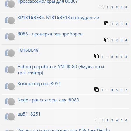
Кроссассемблеры для 8080?
1
2
3
4
5
КР1816ВЕ35, К1816ВЕ48 и внедрение
1
2
3
4
8086 - проверка без приборов
1
2
3
4
1816ВЕ48
1
5
6
7
8
…
Набор разработки УМПК-80 (Эмулятор и
транслятор)
Компьютер на i8051
1
4
5
6
7
…
Nedo-трансляторы для i8080
вв51 i8251
1
2
3
4
5
6
Эмулятор микропроцессора К580 на Deiphi