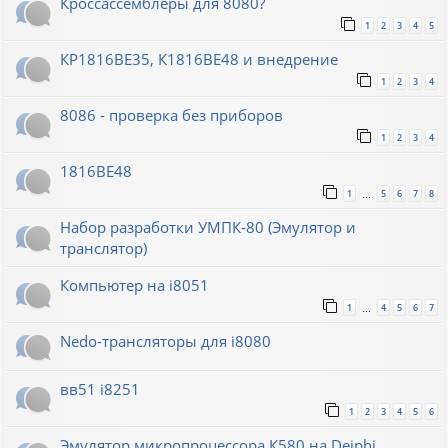
Кроссассемблеры для 8080?
1
2
3
4
5
КР1816ВЕ35, К1816ВЕ48 и внедрение
1
2
3
4
8086 - проверка без приборов
1
2
3
4
1816ВЕ48
1
5
6
7
8
…
Набор разработки УМПК-80 (Эмулятор и
транслятор)
Компьютер на i8051
1
4
5
6
7
…
Nedo-трансляторы для i8080
вв51 i8251
1
2
3
4
5
6
Эмулятор микропроцессора К580 на Deiphi