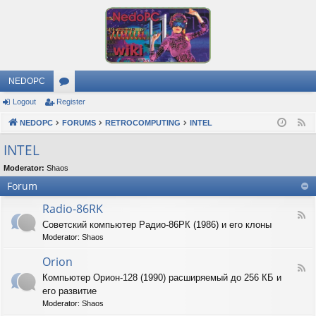
NEDOPC
Logout
Register
or
NEDOPC
u
FORUMS
RETROCOMPUTING
INTEL
F
e
m
INTEL
e
s
Moderator:
Shaos
d
Forum
Radio-86RK
F
Советский компьютер Радио-86РК (1986) и его клоны
e
Moderator:
Shaos
e
d
Orion
-
F
R
Компьютер Орион-128 (1990) расширяемый до 256 КБ и
e
a
его развитие
e
d
d
Moderator:
Shaos
i
-