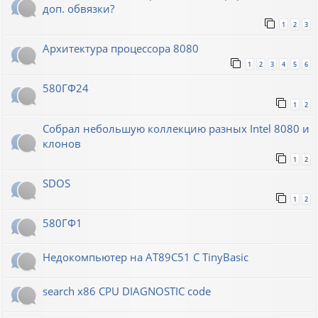
доп. обвязки?
1
2
3
Архитектура процессора 8080
1
2
3
4
5
6
580ГФ24
1
2
Собрал небольшую коллекцию разных Intel 8080 и
клонов
1
2
SDOS
1
2
580ГФ1
Недокомпьютер на AT89C51 C TinyBasic
search x86 CPU DIAGNOSTIC code