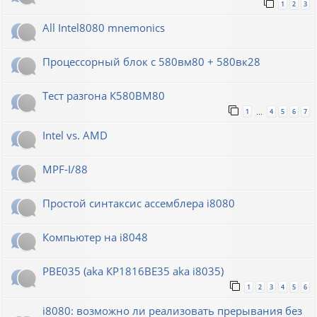
1
2
3
All Intel8080 mnemonics
Процессорный блок с 580вм80 + 580вк28
Тест разгона К580ВМ80
1
4
5
6
7
…
Intel vs. AMD
MPF-I/88
Простой синтаксис ассемблера i8080
Компьютер на i8048
РВЕ035 (aka КР1816ВЕ35 aka i8035)
1
2
3
4
5
6
i8080: возможно ли реализовать прерывания без