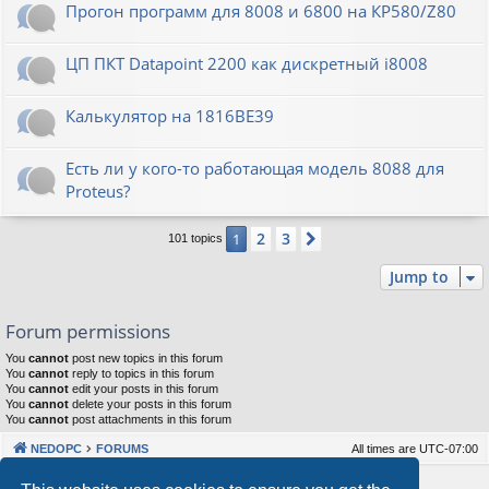
Прогон программ для 8008 и 6800 на КР580/Z80
ЦП ПКТ Datapoint 2200 как дискретный i8008
Калькулятор на 1816ВЕ39
Есть ли у кого-то работающая модель 8088 для
Proteus?
2
3
1
Next
101 topics
Jump to
Forum permissions
You
cannot
post new topics in this forum
You
cannot
reply to topics in this forum
You
cannot
edit your posts in this forum
You
cannot
delete your posts in this forum
You
cannot
post attachments in this forum
NEDOPC
FORUMS
All times are
UTC-07:00
Powered by
phpBB
® Forum Software © phpBB Limited