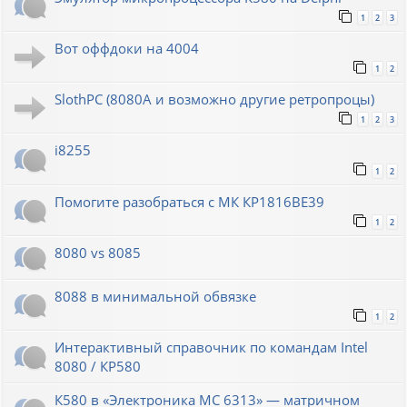
1
2
3
Вот оффдоки на 4004
1
2
SlothPC (8080A и возможно другие ретропроцы)
1
2
3
i8255
1
2
Помогите разобраться с МК КР1816ВЕ39
1
2
8080 vs 8085
8088 в минимальной обвязке
1
2
Интерактивный справочник по командам Intel
8080 / КР580
К580 в «Электроника МС 6313» — матричном