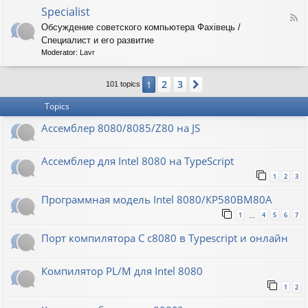
o
O
Specialist
-
F
r
8
Обсуждение советского компьютера Фахiвець /
e
i
6
Специалист и его развитие
e
o
R
d
n
Moderator:
Lavr
K
-
S
2
3
1
Next
p
101 topics
e
Topics
c
i
Ассемблер 8080/8085/Z80 на JS
a
l
i
Ассемблер для Intel 8080 на TypeScript
s
t
1
2
3
Программная модель Intel 8080/КР580ВМ80А
1
4
5
6
7
…
Порт компилятора С с8080 в Typescript и онлайн
Компилятор PL/M для Intel 8080
1
2