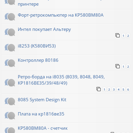
принтере
Форт-ретрокомпьютер на КР580ВМ80А
Интел покупает Альтеру
1
2
i8253 (K580ВИ53)
Контроллер 80186
1
2
Ретро-борда на i8035 (8039, 8048, 8049,
КР1816ВЕ35/39/48/49)
1
2
3
4
5
6
8085 System Design Kit
Плата на кр1816ве35
КР580ВМ80А - счетчик