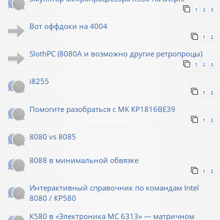
1
2
3
Вот оффдоки на 4004
1
2
SlothPC (8080A и возможно другие ретропроцы)
1
2
3
i8255
1
2
Помогите разобраться с МК КР1816ВЕ39
1
2
8080 vs 8085
8088 в минимальной обвязке
1
2
Интерактивный справочник по командам Intel
8080 / КР580
К580 в «Электроника МС 6313» — матричном