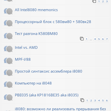
1
2
3
All Intel8080 mnemonics
Процессорный блок с 580вм80 + 580вк28
Тест разгона К580ВМ80
1
4
5
6
7
…
Intel vs. AMD
MPF-I/88
Простой синтаксис ассемблера i8080
Компьютер на i8048
РВЕ035 (aka КР1816ВЕ35 aka i8035)
1
2
3
4
5
6
i8080: возможно ли реализовать прерывания без