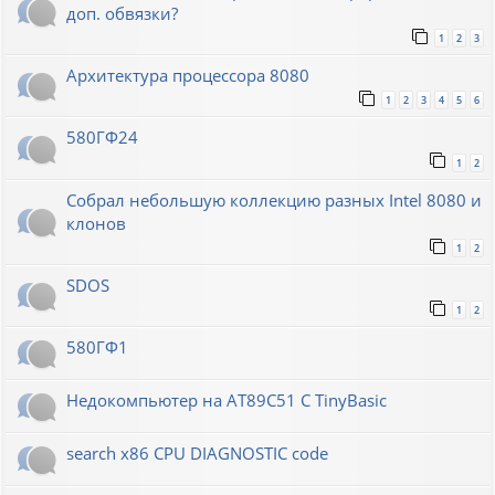
доп. обвязки?
1
2
3
Архитектура процессора 8080
1
2
3
4
5
6
580ГФ24
1
2
Собрал небольшую коллекцию разных Intel 8080 и
клонов
1
2
SDOS
1
2
580ГФ1
Недокомпьютер на AT89C51 C TinyBasic
search x86 CPU DIAGNOSTIC code