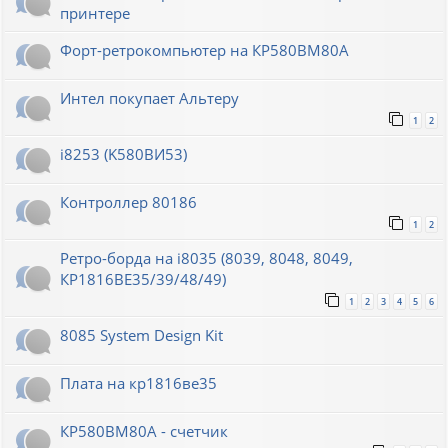
принтере
Форт-ретрокомпьютер на КР580ВМ80А
Интел покупает Альтеру
1
2
i8253 (K580ВИ53)
Контроллер 80186
1
2
Ретро-борда на i8035 (8039, 8048, 8049,
КР1816ВЕ35/39/48/49)
1
2
3
4
5
6
8085 System Design Kit
Плата на кр1816ве35
КР580ВМ80А - счетчик