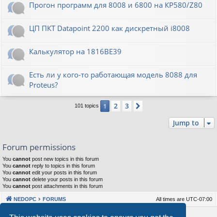
Прогон программ для 8008 и 6800 на КР580/Z80
ЦП ПКТ Datapoint 2200 как дискретный i8008
Калькулятор на 1816ВЕ39
Есть ли у кого-то работающая модель 8088 для
Proteus?
2
3
1
Next
101 topics
Jump to
Forum permissions
You
cannot
post new topics in this forum
You
cannot
reply to topics in this forum
You
cannot
edit your posts in this forum
You
cannot
delete your posts in this forum
You
cannot
post attachments in this forum
NEDOPC
FORUMS
All times are
UTC-07:00
Powered by
phpBB
® Forum Software © phpBB Limited