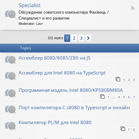
o
O
Specialist
-
F
r
8
Обсуждение советского компьютера Фахiвець /
e
i
6
Специалист и его развитие
e
o
R
d
n
Moderator:
Lavr
K
-
S
2
3
1
Next
p
101 topics
e
Topics
c
i
Ассемблер 8080/8085/Z80 на JS
a
l
i
Ассемблер для Intel 8080 на TypeScript
s
t
1
2
3
Программная модель Intel 8080/КР580ВМ80А
1
4
5
6
7
…
Порт компилятора С с8080 в Typescript и онлайн
Компилятор PL/M для Intel 8080
1
2