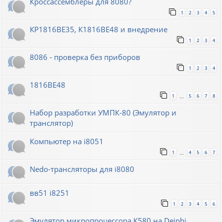
Кроссассемблеры для 8080?
1
2
3
4
5
КР1816ВЕ35, К1816ВЕ48 и внедрение
1
2
3
4
8086 - проверка без приборов
1
2
3
4
1816ВЕ48
1
5
6
7
8
…
Набор разработки УМПК-80 (Эмулятор и
транслятор)
Компьютер на i8051
1
4
5
6
7
…
Nedo-трансляторы для i8080
вв51 i8251
1
2
3
4
5
6
Эмулятор микропроцессора К580 на Deiphi