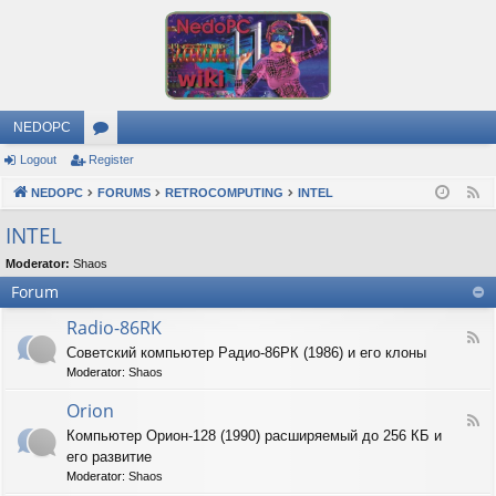
NEDOPC
Logout
Register
or
NEDOPC
u
FORUMS
RETROCOMPUTING
INTEL
F
e
m
INTEL
e
s
Moderator:
Shaos
d
Forum
Radio-86RK
F
Советский компьютер Радио-86РК (1986) и его клоны
e
Moderator:
Shaos
e
d
Orion
-
F
R
Компьютер Орион-128 (1990) расширяемый до 256 КБ и
e
a
его развитие
e
d
d
Moderator:
Shaos
i
-