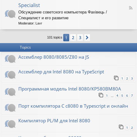
o
O
Specialist
-
F
r
8
Обсуждение советского компьютера Фахiвець /
e
i
6
Специалист и его развитие
e
o
R
d
n
Moderator:
Lavr
K
-
S
2
3
1
Next
p
101 topics
e
Topics
c
i
Ассемблер 8080/8085/Z80 на JS
a
l
i
Ассемблер для Intel 8080 на TypeScript
s
t
1
2
3
Программная модель Intel 8080/КР580ВМ80А
1
4
5
6
7
…
Порт компилятора С с8080 в Typescript и онлайн
Компилятор PL/M для Intel 8080
1
2