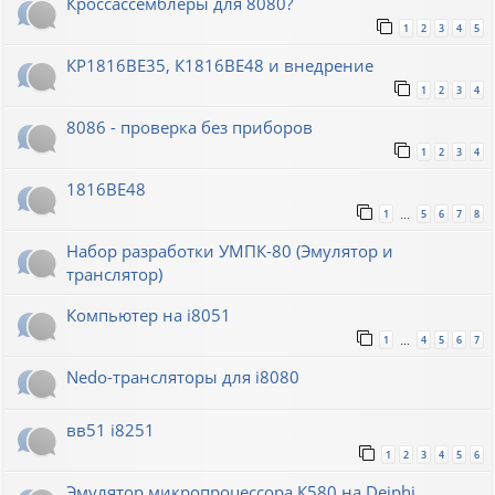
Кроссассемблеры для 8080?
1
2
3
4
5
КР1816ВЕ35, К1816ВЕ48 и внедрение
1
2
3
4
8086 - проверка без приборов
1
2
3
4
1816ВЕ48
1
5
6
7
8
…
Набор разработки УМПК-80 (Эмулятор и
транслятор)
Компьютер на i8051
1
4
5
6
7
…
Nedo-трансляторы для i8080
вв51 i8251
1
2
3
4
5
6
Эмулятор микропроцессора К580 на Deiphi