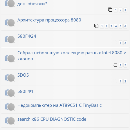
доп. обвязки?
1
2
3
Архитектура процессора 8080
1
2
3
4
5
6
580ГФ24
1
2
Собрал небольшую коллекцию разных Intel 8080 и
клонов
1
2
SDOS
1
2
580ГФ1
Недокомпьютер на AT89C51 C TinyBasic
search x86 CPU DIAGNOSTIC code