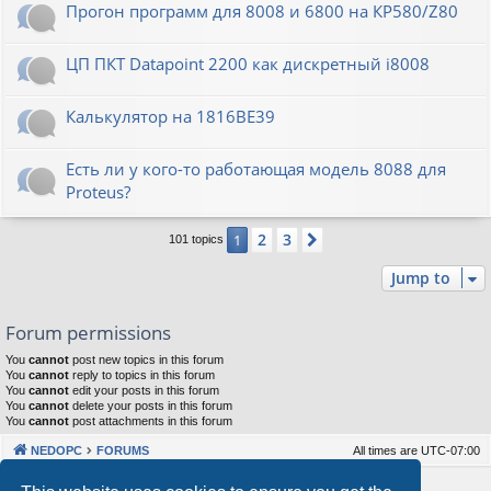
Прогон программ для 8008 и 6800 на КР580/Z80
ЦП ПКТ Datapoint 2200 как дискретный i8008
Калькулятор на 1816ВЕ39
Есть ли у кого-то работающая модель 8088 для
Proteus?
2
3
1
Next
101 topics
Jump to
Forum permissions
You
cannot
post new topics in this forum
You
cannot
reply to topics in this forum
You
cannot
edit your posts in this forum
You
cannot
delete your posts in this forum
You
cannot
post attachments in this forum
NEDOPC
FORUMS
All times are
UTC-07:00
Powered by
phpBB
® Forum Software © phpBB Limited