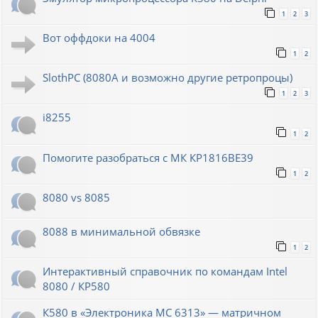
1
2
3
Вот оффдоки на 4004
1
2
SlothPC (8080A и возможно другие ретропроцы)
1
2
3
i8255
1
2
Помогите разобраться с МК КР1816ВЕ39
1
2
8080 vs 8085
8088 в минимальной обвязке
1
2
Интерактивный справочник по командам Intel
8080 / КР580
К580 в «Электроника МС 6313» — матричном