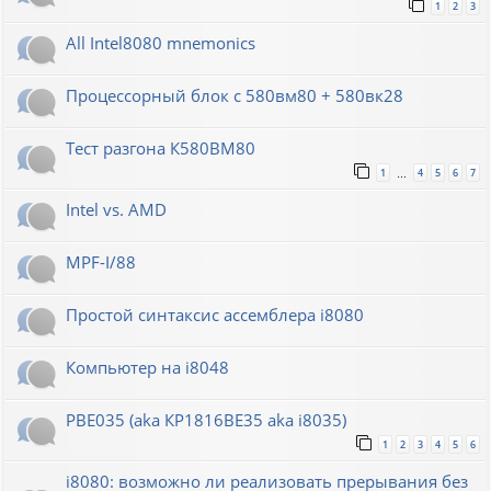
1
2
3
All Intel8080 mnemonics
Процессорный блок с 580вм80 + 580вк28
Тест разгона К580ВМ80
1
4
5
6
7
…
Intel vs. AMD
MPF-I/88
Простой синтаксис ассемблера i8080
Компьютер на i8048
РВЕ035 (aka КР1816ВЕ35 aka i8035)
1
2
3
4
5
6
i8080: возможно ли реализовать прерывания без