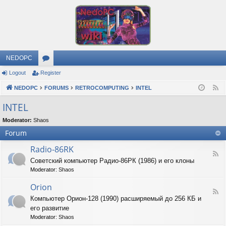
NEDOPC
Logout
Register
or
NEDOPC
u
FORUMS
RETROCOMPUTING
INTEL
F
e
m
INTEL
e
s
Moderator:
Shaos
d
Forum
Radio-86RK
F
Советский компьютер Радио-86РК (1986) и его клоны
e
Moderator:
Shaos
e
d
Orion
-
F
R
Компьютер Орион-128 (1990) расширяемый до 256 КБ и
e
a
его развитие
e
d
d
Moderator:
Shaos
i
-