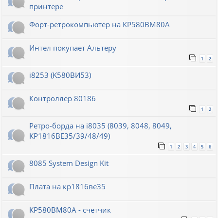
принтере
Форт-ретрокомпьютер на КР580ВМ80А
Интел покупает Альтеру
1
2
i8253 (K580ВИ53)
Контроллер 80186
1
2
Ретро-борда на i8035 (8039, 8048, 8049,
КР1816ВЕ35/39/48/49)
1
2
3
4
5
6
8085 System Design Kit
Плата на кр1816ве35
КР580ВМ80А - счетчик