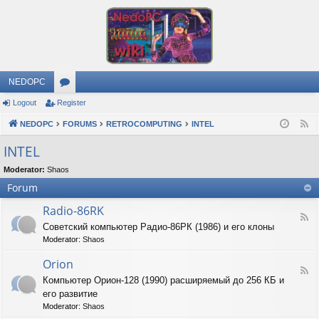
NEDOPC
Logout
Register
or
NEDOPC
u
FORUMS
RETROCOMPUTING
INTEL
F
e
m
INTEL
e
s
Moderator:
Shaos
d
Forum
Radio-86RK
F
Советский компьютер Радио-86РК (1986) и его клоны
e
Moderator:
Shaos
e
d
Orion
-
F
R
Компьютер Орион-128 (1990) расширяемый до 256 КБ и
e
a
его развитие
e
d
d
Moderator:
Shaos
i
-