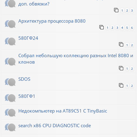
доп. обвязки?
1
2
3
Архитектура процессора 8080
1
2
3
4
5
6
580ГФ24
1
2
Собрал небольшую коллекцию разных Intel 8080 и
клонов
1
2
SDOS
1
2
580ГФ1
Недокомпьютер на AT89C51 C TinyBasic
search x86 CPU DIAGNOSTIC code