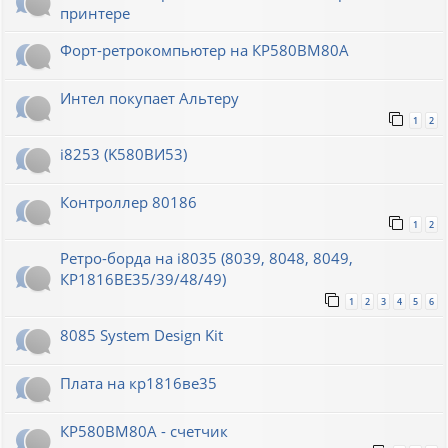
принтере
Форт-ретрокомпьютер на КР580ВМ80А
Интел покупает Альтеру
1
2
i8253 (K580ВИ53)
Контроллер 80186
1
2
Ретро-борда на i8035 (8039, 8048, 8049,
КР1816ВЕ35/39/48/49)
1
2
3
4
5
6
8085 System Design Kit
Плата на кр1816ве35
КР580ВМ80А - счетчик