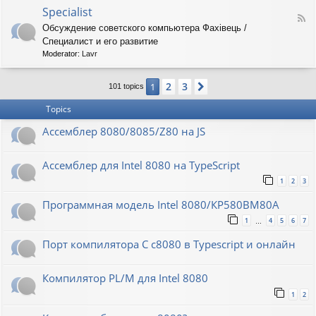
o
O
Specialist
-
F
r
8
Обсуждение советского компьютера Фахiвець /
e
i
6
Специалист и его развитие
e
o
R
d
n
Moderator:
Lavr
K
-
S
2
3
1
Next
p
101 topics
e
Topics
c
i
Ассемблер 8080/8085/Z80 на JS
a
l
i
Ассемблер для Intel 8080 на TypeScript
s
t
1
2
3
Программная модель Intel 8080/КР580ВМ80А
1
4
5
6
7
…
Порт компилятора С с8080 в Typescript и онлайн
Компилятор PL/M для Intel 8080
1
2