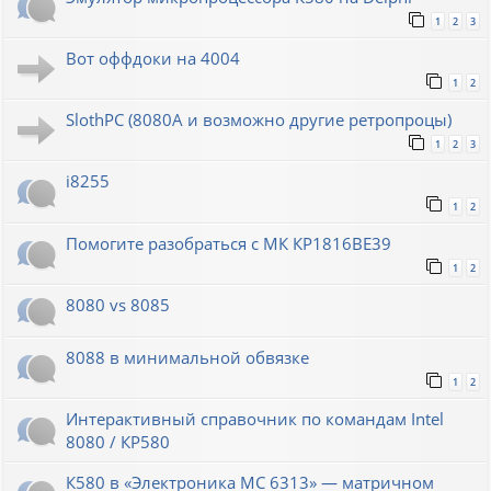
1
2
3
Вот оффдоки на 4004
1
2
SlothPC (8080A и возможно другие ретропроцы)
1
2
3
i8255
1
2
Помогите разобраться с МК КР1816ВЕ39
1
2
8080 vs 8085
8088 в минимальной обвязке
1
2
Интерактивный справочник по командам Intel
8080 / КР580
К580 в «Электроника МС 6313» — матричном