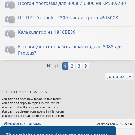
Прогон программ для 8008 и 6800 на КР580/Z80
ЦП ПКТ Datapoint 2200 как дискретный i8008
Калькулятор на 1816ВЕ39
Есть ли у кого-то работающая модель 8088 для
Proteus?
2
3
1
Next
101 topics
Jump to
Forum permissions
You
cannot
post new topics in this forum
You
cannot
reply to topics in this forum
You
cannot
edit your posts in this forum
You
cannot
delete your posts in this forum
You
cannot
post attachments in this forum
NEDOPC
FORUMS
All times are
UTC-07:00
Powered by
phpBB
® Forum Software © phpBB Limited