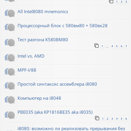
1
2
3
All Intel8080 mnemonics
Процессорный блок с 580вм80 + 580вк28
Тест разгона К580ВМ80
1
4
5
6
7
…
Intel vs. AMD
MPF-I/88
Простой синтаксис ассемблера i8080
Компьютер на i8048
РВЕ035 (aka КР1816ВЕ35 aka i8035)
1
2
3
4
5
6
i8080: возможно ли реализовать прерывания без