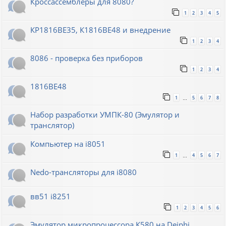
Кроссассемблеры для 8080?
1
2
3
4
5
КР1816ВЕ35, К1816ВЕ48 и внедрение
1
2
3
4
8086 - проверка без приборов
1
2
3
4
1816ВЕ48
1
5
6
7
8
…
Набор разработки УМПК-80 (Эмулятор и
транслятор)
Компьютер на i8051
1
4
5
6
7
…
Nedo-трансляторы для i8080
вв51 i8251
1
2
3
4
5
6
Эмулятор микропроцессора К580 на Deiphi