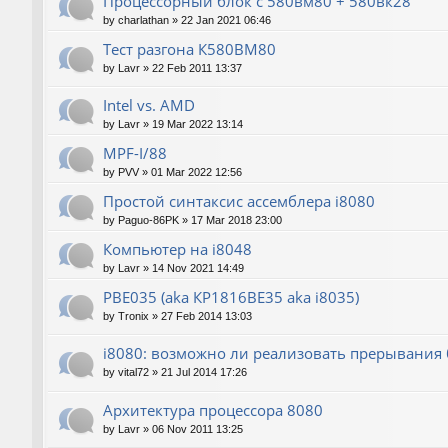
Процессорный блок с 580вм80 + 580вк28
by
charlathan
»
22 Jan 2021 06:46
Тест разгона К580ВМ80
by
Lavr
»
22 Feb 2011 13:37
Intel vs. AMD
by
Lavr
»
19 Mar 2022 13:14
MPF-I/88
by
PVV
»
01 Mar 2022 12:56
Простой синтаксис ассемблера i8080
by
Paguo-86PK
»
17 Mar 2018 23:00
Компьютер на i8048
by
Lavr
»
14 Nov 2021 14:49
РВЕ035 (aka КР1816ВЕ35 aka i8035)
by
Tronix
»
27 Feb 2014 13:03
i8080: возможно ли реализовать прерывания б
by
vital72
»
21 Jul 2014 17:26
Архитектура процессора 8080
by
Lavr
»
06 Nov 2011 13:25