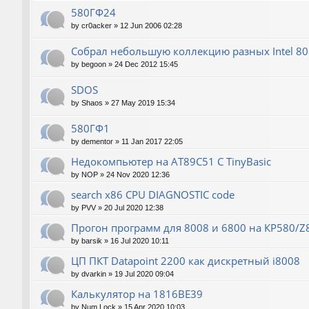
580ГФ24
by
cr0acker
»
12 Jun 2006 02:28
Собрал небольшую коллекцию разных Intel 80
by
begoon
»
24 Dec 2012 15:45
SDOS
by
Shaos
»
27 May 2019 15:34
580ГФ1
by
dementor
»
11 Jan 2017 22:05
Недокомпьютер на AT89C51 C TinyBasic
by
NOP
»
24 Nov 2020 12:36
search x86 CPU DIAGNOSTIC code
by
PVV
»
20 Jul 2020 12:38
Прогон программ для 8008 и 6800 на КР580/Z
by
barsik
»
16 Jul 2020 10:11
ЦП ПКТ Datapoint 2200 как дискретный i8008
by
dvarkin
»
19 Jul 2020 09:04
Калькулятор на 1816ВЕ39
by
Num Lock
»
15 Apr 2020 10:03