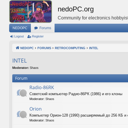
nedoPC.org
Community for electronics hobbyist
NEDOPC
Forums
Logout
Register
NEDOPC
FORUMS
RETROCOMPUTING
INTEL
INTEL
Moderator:
Shaos
Forum
Radio-86RK
Советский компьютер Радио-86РК (1986) и его клоны
Moderator:
Shaos
Orion
Компьютер Орион-128 (1990) расширяемый до 256 КБ и 
Moderator:
Shaos