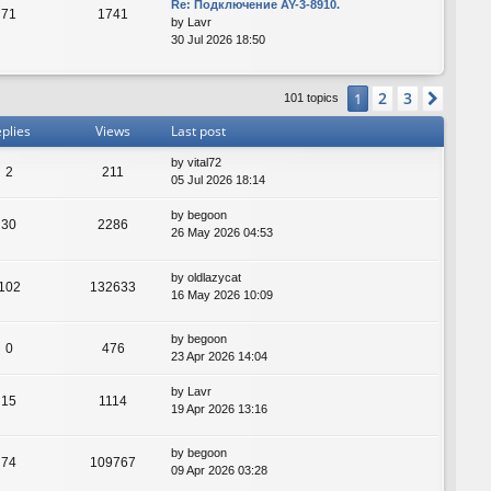
Re: Подключение AY-3-8910.
71
1741
by
Lavr
30 Jul 2026 18:50
2
3
1
Next
101 topics
plies
Views
Last post
by
vital72
2
211
05 Jul 2026 18:14
by
begoon
30
2286
26 May 2026 04:53
by
oldlazycat
102
132633
16 May 2026 10:09
by
begoon
0
476
23 Apr 2026 14:04
by
Lavr
15
1114
19 Apr 2026 13:16
by
begoon
74
109767
09 Apr 2026 03:28