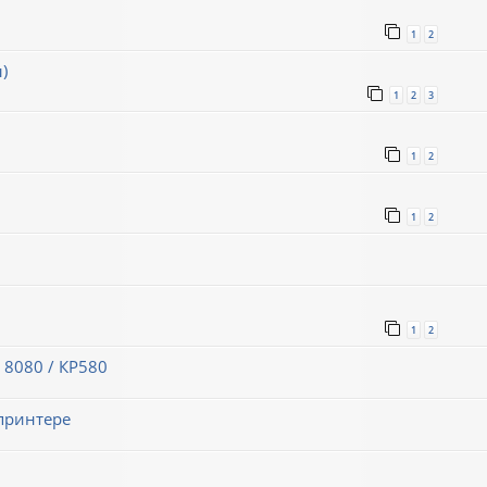
1
2
)
1
2
3
1
2
1
2
1
2
 8080 / КР580
принтере