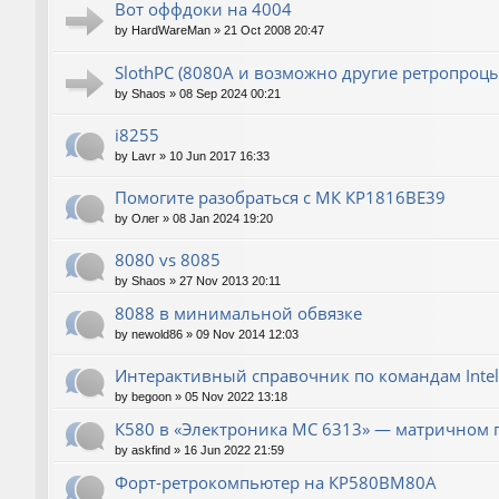
Вот оффдоки на 4004
by
HardWareMan
»
21 Oct 2008 20:47
SlothPC (8080A и возможно другие ретропроцы
by
Shaos
»
08 Sep 2024 00:21
i8255
by
Lavr
»
10 Jun 2017 16:33
Помогите разобраться с МК КР1816ВЕ39
by
Олег
»
08 Jan 2024 19:20
8080 vs 8085
by
Shaos
»
27 Nov 2013 20:11
8088 в минимальной обвязке
by
newold86
»
09 Nov 2014 12:03
Интерактивный справочник по командам Intel
by
begoon
»
05 Nov 2022 13:18
К580 в «Электроника МС 6313» — матричном 
by
askfind
»
16 Jun 2022 21:59
Форт-ретрокомпьютер на КР580ВМ80А