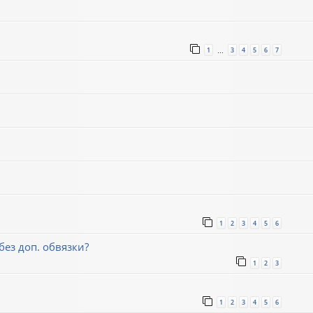
1
3
4
5
6
7
…
1
2
3
4
5
6
ез доп. обвязки?
1
2
3
1
2
3
4
5
6