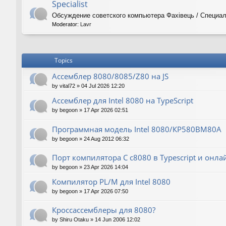
Specialist
Обсуждение советского компьютера Фахiвець / Специал
Moderator:
Lavr
Topics
Ассемблер 8080/8085/Z80 на JS
by
vital72
»
04 Jul 2026 12:20
Ассемблер для Intel 8080 на TypeScript
by
begoon
»
17 Apr 2026 02:51
Программная модель Intel 8080/КР580ВМ80А
by
begoon
»
24 Aug 2012 06:32
Порт компилятора С с8080 в Typescript и онла
by
begoon
»
23 Apr 2026 14:04
Компилятор PL/M для Intel 8080
by
begoon
»
17 Apr 2026 07:50
Кроссассемблеры для 8080?
by
Shiru Otaku
»
14 Jun 2006 12:02