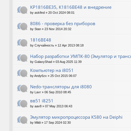
КР1816ВЕ35, К1816ВЕ48 и внедрение
by
askfind
»
20 Oct 2024 08:01
8086 - проверка без приборов
by
Stan
»
23 Nov 2014 20:32
1816ВЕ48
by
Случайность
»
12 Apr 2013 08:18
Набор разработки УМПК-80 (Эмулятор и транс
by
GalaxyShad
»
03 Aug 2025 11:39
Компьютер на i8051
by
Andy6zx
»
25 Oct 2015 06:07
Nedo-трансляторы для i8080
by
Lavr
»
06 Sep 2010 08:45
вв51 i8251
by
aav8
»
07 May 2013 06:43
Эмулятор микропроцессора К580 на Deiphi
by
Mildi
»
17 Sep 2024 02:30