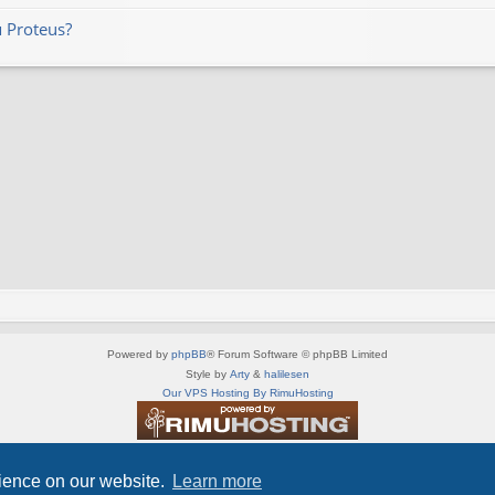
 Proteus?
Powered by
phpBB
® Forum Software © phpBB Limited
Style by
Arty
&
halilesen
Our VPS Hosting By RimuHosting
This server is located in London data center
Server admin:
mastodon.social/@Shaos
rience on our website.
Learn more
Privacy
|
Terms