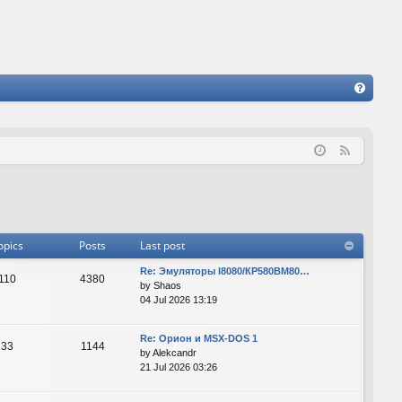
FA
Q
F
e
e
d
opics
Posts
Last post
Re: Эмуляторы I8080/КР580ВМ80…
110
4380
by
Shaos
04 Jul 2026 13:19
Re: Орион и MSX-DOS 1
33
1144
by
Alekcandr
21 Jul 2026 03:26