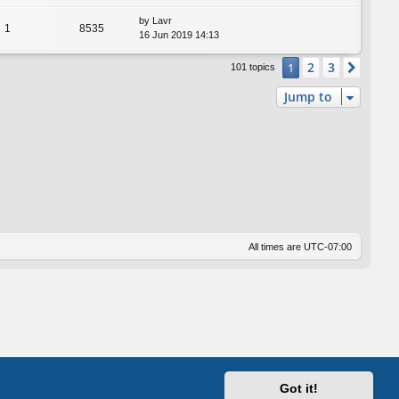
by
Lavr
1
8535
16 Jun 2019 14:13
2
3
1
Next
101 topics
Jump to
All times are
UTC-07:00
Got it!