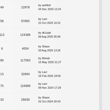
by
askfind
49
22978
04 Dec 2025 12:24
by
Lavr
58
97665
22 Oct 2025 10:22
by
dk1spb
113
124389
06 Aug 2025 05:06
by
Shaos
6
4054
03 Aug 2025 13:26
by
Mondx
90
117583
15 May 2025 21:27
by
Lavr
13
32694
16 Feb 2025 18:05
by
Lavr
75
116989
09 Nov 2024 17:29
by
Shaos
33
26836
02 Oct 2024 20:43