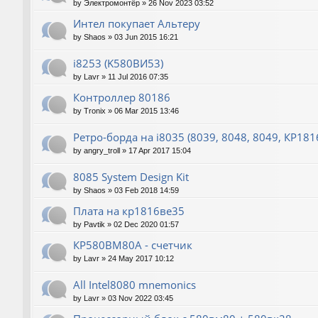
by
Электромонтёр
»
26 Nov 2023 03:52
Интел покупает Альтеру
by
Shaos
»
03 Jun 2015 16:21
i8253 (K580ВИ53)
by
Lavr
»
11 Jul 2016 07:35
Контроллер 80186
by
Tronix
»
06 Mar 2015 13:46
Ретро-борда на i8035 (8039, 8048, 8049, КР18
by
angry_troll
»
17 Apr 2017 15:04
8085 System Design Kit
by
Shaos
»
03 Feb 2018 14:59
Плата на кр1816ве35
by
Pavtik
»
02 Dec 2020 01:57
КР580ВМ80А - счетчик
by
Lavr
»
24 May 2017 10:12
All Intel8080 mnemonics
by
Lavr
»
03 Nov 2022 03:45