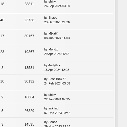
by
shiny
18
28811
26 Sep 2024 03:00
by
Shaos
40
23738
23 Oct 2025 21:26
by
Mixa64
17
30157
08 Jun 2024 14:03
by
Mondx
23
19367
29 Apr 2024 06:13
by
Andy6zx
8
13581
15 Apr 2024 12:23
by
Fess198777
16
30132
24 Feb 2024 03:38
by
shiny
9
16864
22 Jan 2024 07:35
by
askfind
5
26329
07 Dec 2023 08:46
by
Shaos
3
14535
29 Nov 2023 22:16