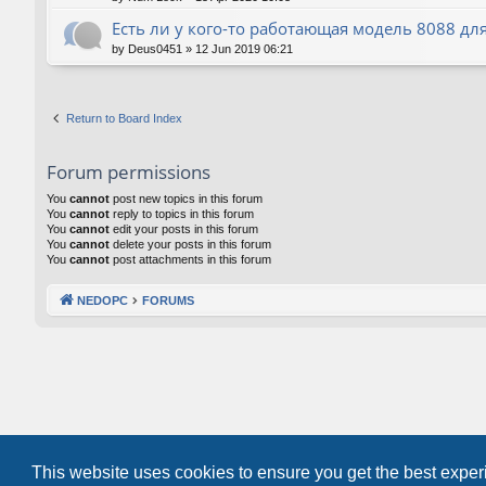
Есть ли у кого-то работающая модель 8088 для
by
Deus0451
»
12 Jun 2019 06:21
Return to Board Index
Forum permissions
You
cannot
post new topics in this forum
You
cannot
reply to topics in this forum
You
cannot
edit your posts in this forum
You
cannot
delete your posts in this forum
You
cannot
post attachments in this forum
NEDOPC
FORUMS
This website uses cookies to ensure you get the best expe