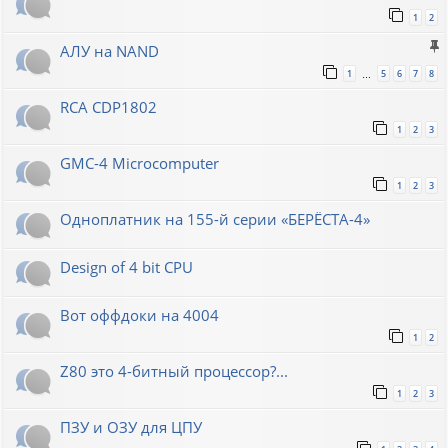
1
2
АЛУ на NAND
1
5
6
7
8
…
RCA CDP1802
1
2
3
GMC-4 Microcomputer
1
2
3
Одноплатник на 155-й серии «БЕРЁСТА-4»
Design of 4 bit CPU
Вот оффдоки на 4004
1
2
Z80 это 4-битный процессор?...
1
2
3
ПЗУ и ОЗУ для ЦПУ