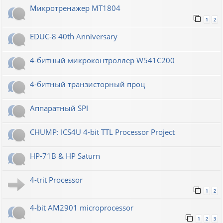
Микротренажер МТ1804
1
2
EDUC-8 40th Anniversary
4-битный микроконтроллер W541C200
4-битный транзисторный проц
Аппаратный SPI
CHUMP: ICS4U 4-bit TTL Processor Project
HP-71B & HP Saturn
4-trit Processor
1
2
4-bit AM2901 microprocessor
1
2
3