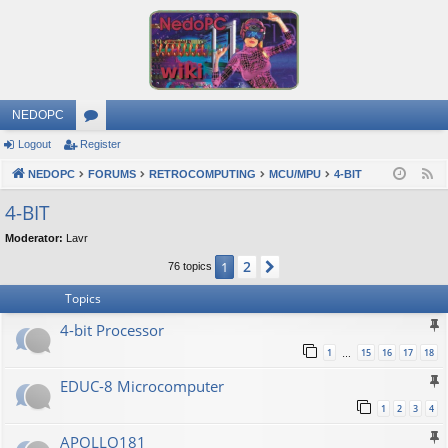
NEDOPC
Logout
Register
or
NEDOPC
u
FORUMS
RETROCOMPUTING
MCU/MPU
4-BIT
F
e
m
4-BIT
e
s
Moderator:
Lavr
d
2
1
Next
76 topics
Topics
4-bit Processor
1
15
16
17
18
…
EDUC-8 Microcomputer
1
2
3
4
APOLLO181