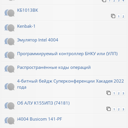
1
2
3
4
КБ1013ВК
1
2
Kenbak-1
Эмулятор Intel 4004
Программируемый контроллер БНКУ или (УЛП)
Распространённые коды операций
4-битный бейдж Суперконференции Хакадея 2022
года
1
2
3
Об АЛУ К155ИП3 (74181)
1
2
3
i4004 Busicom 141-PF