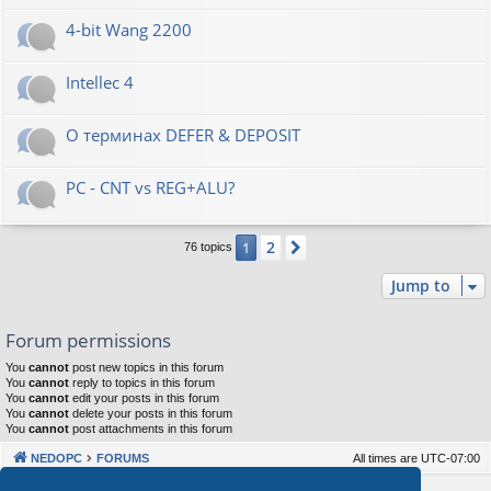
4-bit Wang 2200
Intellec 4
О терминах DEFER & DEPOSIT
PC - CNT vs REG+ALU?
2
1
Next
76 topics
Jump to
Forum permissions
You
cannot
post new topics in this forum
You
cannot
reply to topics in this forum
You
cannot
edit your posts in this forum
You
cannot
delete your posts in this forum
You
cannot
post attachments in this forum
NEDOPC
FORUMS
All times are
UTC-07:00