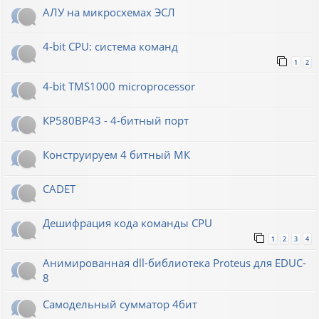
АЛУ на микросхемах ЭСЛ
4-bit CPU: система команд
1
2
4-bit TMS1000 microprocessor
КР580ВР43 - 4-битный порт
Конструируем 4 битный МК
CADET
Дешифрация кода команды CPU
1
2
3
4
Анимированная dll-библиотека Proteus для EDUC-
8
Самодельный сумматор 4бит