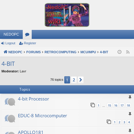
NEDOPC
Logout
Register
or
NEDOPC
u
FORUMS
RETROCOMPUTING
MCU/MPU
4-BIT
F
e
m
4-BIT
e
s
Moderator:
Lavr
d
2
1
Next
76 topics
Topics
4-bit Processor
1
15
16
17
18
…
EDUC-8 Microcomputer
1
2
3
4
APOLLO181