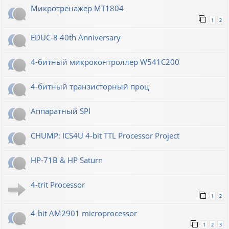
Микротренажер МТ1804
1
2
EDUC-8 40th Anniversary
4-битный микроконтроллер W541C200
4-битный транзисторный проц
Аппаратный SPI
CHUMP: ICS4U 4-bit TTL Processor Project
HP-71B & HP Saturn
4-trit Processor
1
2
4-bit AM2901 microprocessor
1
2
3