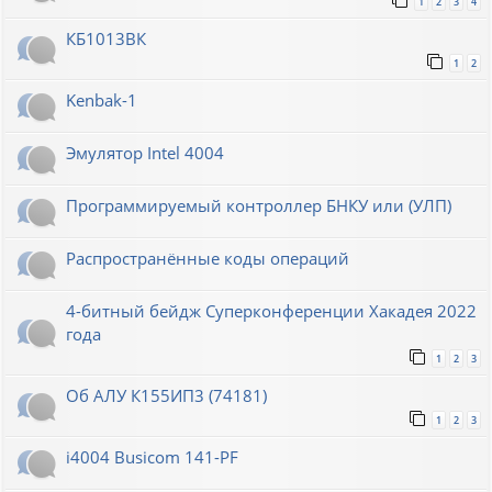
1
2
3
4
КБ1013ВК
1
2
Kenbak-1
Эмулятор Intel 4004
Программируемый контроллер БНКУ или (УЛП)
Распространённые коды операций
4-битный бейдж Суперконференции Хакадея 2022
года
1
2
3
Об АЛУ К155ИП3 (74181)
1
2
3
i4004 Busicom 141-PF