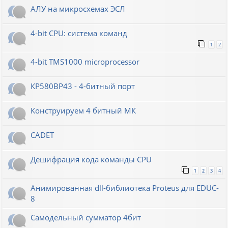
АЛУ на микросхемах ЭСЛ
4-bit CPU: система команд
1
2
4-bit TMS1000 microprocessor
КР580ВР43 - 4-битный порт
Конструируем 4 битный МК
CADET
Дешифрация кода команды CPU
1
2
3
4
Анимированная dll-библиотека Proteus для EDUC-
8
Самодельный сумматор 4бит