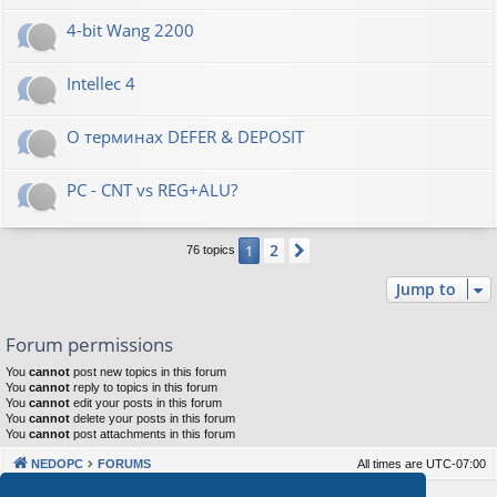
4-bit Wang 2200
Intellec 4
О терминах DEFER & DEPOSIT
PC - CNT vs REG+ALU?
2
1
Next
76 topics
Jump to
Forum permissions
You
cannot
post new topics in this forum
You
cannot
reply to topics in this forum
You
cannot
edit your posts in this forum
You
cannot
delete your posts in this forum
You
cannot
post attachments in this forum
NEDOPC
FORUMS
All times are
UTC-07:00