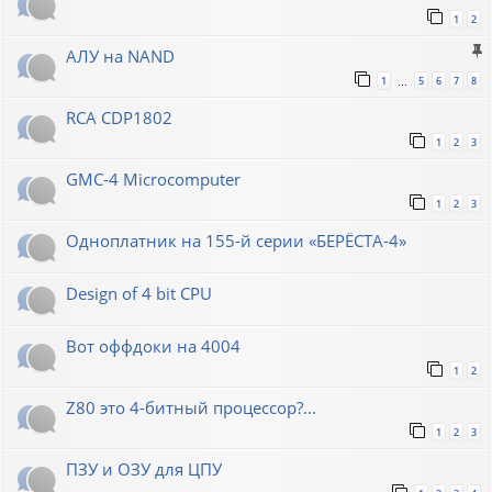
1
2
АЛУ на NAND
1
5
6
7
8
…
RCA CDP1802
1
2
3
GMC-4 Microcomputer
1
2
3
Одноплатник на 155-й серии «БЕРЁСТА-4»
Design of 4 bit CPU
Вот оффдоки на 4004
1
2
Z80 это 4-битный процессор?...
1
2
3
ПЗУ и ОЗУ для ЦПУ