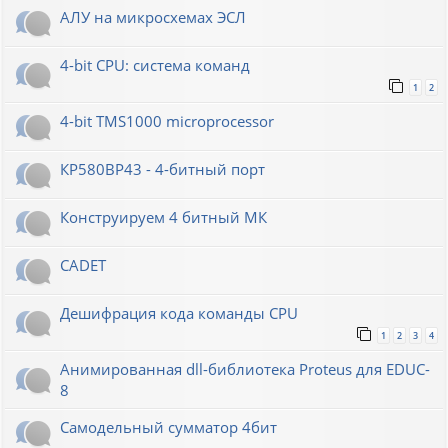
АЛУ на микросхемах ЭСЛ
4-bit CPU: система команд
1
2
4-bit TMS1000 microprocessor
КР580ВР43 - 4-битный порт
Конструируем 4 битный МК
CADET
Дешифрация кода команды CPU
1
2
3
4
Анимированная dll-библиотека Proteus для EDUC-
8
Самодельный сумматор 4бит