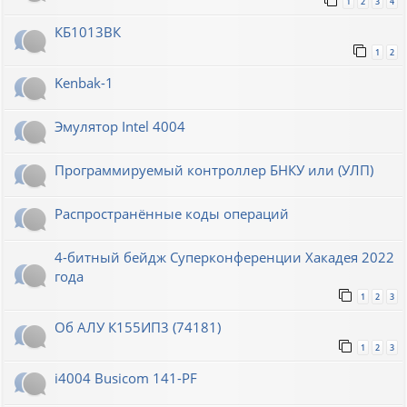
1
2
3
4
КБ1013ВК
1
2
Kenbak-1
Эмулятор Intel 4004
Программируемый контроллер БНКУ или (УЛП)
Распространённые коды операций
4-битный бейдж Суперконференции Хакадея 2022
года
1
2
3
Об АЛУ К155ИП3 (74181)
1
2
3
i4004 Busicom 141-PF