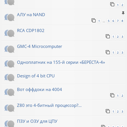
1
2
АЛУ на NAND
1
5
6
7
8
…
RCA CDP1802
1
2
3
GMC-4 Microcomputer
1
2
3
Одноплатник на 155-й серии «БЕРЁСТА-4»
Design of 4 bit CPU
Вот оффдоки на 4004
1
2
Z80 это 4-битный процессор?...
1
2
3
ПЗУ и ОЗУ для ЦПУ