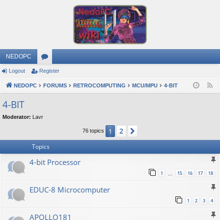
NEDOPC
Logout
Register
or
NEDOPC
u
FORUMS
RETROCOMPUTING
MCU/MPU
4-BIT
F
e
m
4-BIT
e
s
Moderator:
Lavr
d
2
1
Next
76 topics
Topics
4-bit Processor
1
15
16
17
18
…
EDUC-8 Microcomputer
1
2
3
4
APOLLO181