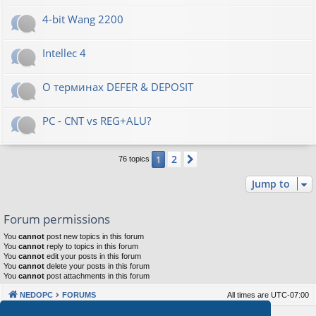
4-bit Wang 2200
Intellec 4
О терминах DEFER & DEPOSIT
PC - CNT vs REG+ALU?
2
1
Next
76 topics
Jump to
Forum permissions
You
cannot
post new topics in this forum
You
cannot
reply to topics in this forum
You
cannot
edit your posts in this forum
You
cannot
delete your posts in this forum
You
cannot
post attachments in this forum
NEDOPC
FORUMS
All times are
UTC-07:00