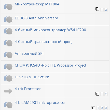
Микротренажер МТ1804
1
2
EDUC-8 40th Anniversary
4-битный микроконтроллер W541C200
4-битный транзисторный проц
Аппаратный SPI
CHUMP: ICS4U 4-bit TTL Processor Project
HP-71B & HP Saturn
4-trit Processor
1
2
4-bit AM2901 microprocessor
1
2
3