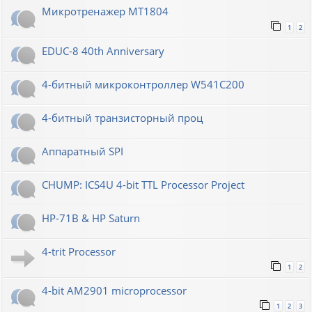
Микротренажер МТ1804
1
2
EDUC-8 40th Anniversary
4-битный микроконтроллер W541C200
4-битный транзисторный проц
Аппаратный SPI
CHUMP: ICS4U 4-bit TTL Processor Project
HP-71B & HP Saturn
4-trit Processor
1
2
4-bit AM2901 microprocessor
1
2
3