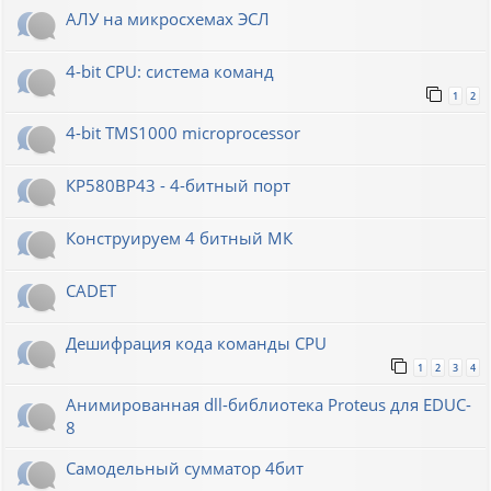
АЛУ на микросхемах ЭСЛ
4-bit CPU: система команд
1
2
4-bit TMS1000 microprocessor
КР580ВР43 - 4-битный порт
Конструируем 4 битный МК
CADET
Дешифрация кода команды CPU
1
2
3
4
Анимированная dll-библиотека Proteus для EDUC-
8
Самодельный сумматор 4бит