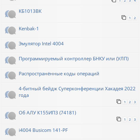
1
2
3
4
КБ1013ВК
1
2
Kenbak-1
Эмулятор Intel 4004
Программируемый контроллер БНКУ или (УЛП)
Распространённые коды операций
4-битный бейдж Суперконференции Хакадея 2022
года
1
2
3
Об АЛУ К155ИП3 (74181)
1
2
3
i4004 Busicom 141-PF