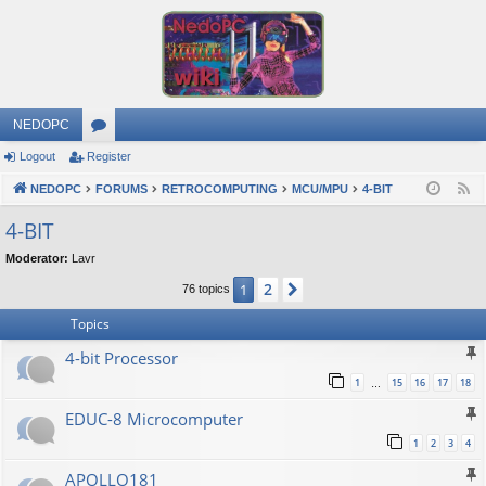
NEDOPC
Logout
Register
or
NEDOPC
u
FORUMS
RETROCOMPUTING
MCU/MPU
4-BIT
F
e
m
4-BIT
e
s
Moderator:
Lavr
d
2
1
Next
76 topics
Topics
4-bit Processor
1
15
16
17
18
…
EDUC-8 Microcomputer
1
2
3
4
APOLLO181