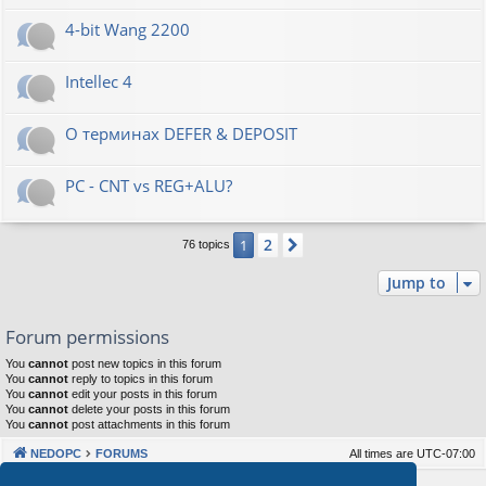
4-bit Wang 2200
Intellec 4
О терминах DEFER & DEPOSIT
PC - CNT vs REG+ALU?
2
1
Next
76 topics
Jump to
Forum permissions
You
cannot
post new topics in this forum
You
cannot
reply to topics in this forum
You
cannot
edit your posts in this forum
You
cannot
delete your posts in this forum
You
cannot
post attachments in this forum
NEDOPC
FORUMS
All times are
UTC-07:00