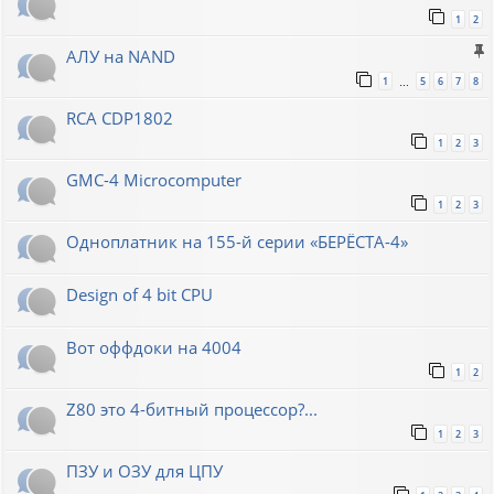
1
2
АЛУ на NAND
1
5
6
7
8
…
RCA CDP1802
1
2
3
GMC-4 Microcomputer
1
2
3
Одноплатник на 155-й серии «БЕРЁСТА-4»
Design of 4 bit CPU
Вот оффдоки на 4004
1
2
Z80 это 4-битный процессор?...
1
2
3
ПЗУ и ОЗУ для ЦПУ