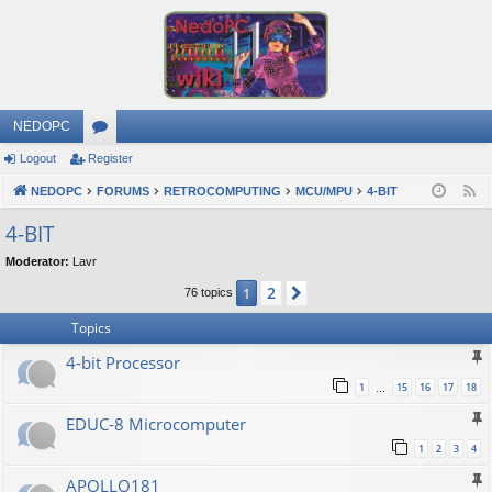
NEDOPC
Logout
Register
or
NEDOPC
u
FORUMS
RETROCOMPUTING
MCU/MPU
4-BIT
F
e
m
4-BIT
e
s
Moderator:
Lavr
d
2
1
Next
76 topics
Topics
4-bit Processor
1
15
16
17
18
…
EDUC-8 Microcomputer
1
2
3
4
APOLLO181