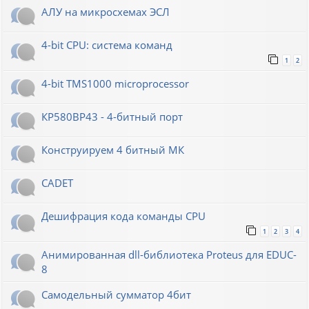
АЛУ на микросхемах ЭСЛ
4-bit CPU: система команд
1
2
4-bit TMS1000 microprocessor
КР580ВР43 - 4-битный порт
Конструируем 4 битный МК
CADET
Дешифрация кода команды CPU
1
2
3
4
Анимированная dll-библиотека Proteus для EDUC-
8
Самодельный сумматор 4бит