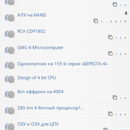
1
2
АЛУ на NAND
1
5
6
7
8
…
RCA CDP1802
1
2
3
GMC-4 Microcomputer
1
2
3
Одноплатник на 155-й серии «БЕРЁСТА-4»
Design of 4 bit CPU
Вот оффдоки на 4004
1
2
Z80 это 4-битный процессор?...
1
2
3
ПЗУ и ОЗУ для ЦПУ