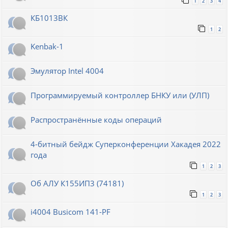
1
2
3
4
КБ1013ВК
1
2
Kenbak-1
Эмулятор Intel 4004
Программируемый контроллер БНКУ или (УЛП)
Распространённые коды операций
4-битный бейдж Суперконференции Хакадея 2022
года
1
2
3
Об АЛУ К155ИП3 (74181)
1
2
3
i4004 Busicom 141-PF