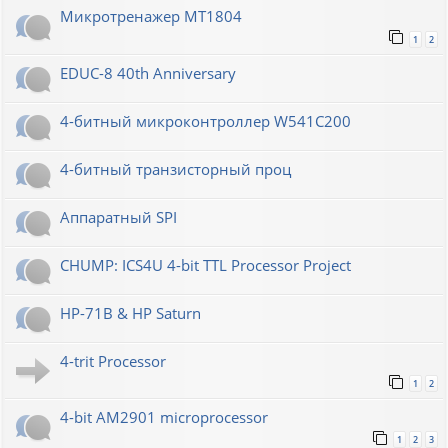
Микротренажер МТ1804
1
2
EDUC-8 40th Anniversary
4-битный микроконтроллер W541C200
4-битный транзисторный проц
Аппаратный SPI
CHUMP: ICS4U 4-bit TTL Processor Project
HP-71B & HP Saturn
4-trit Processor
1
2
4-bit AM2901 microprocessor
1
2
3