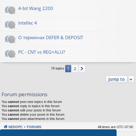
4-bit Wang 2200
Intellec 4
О терминах DEFER & DEPOSIT
PC - CNT vs REG+ALU?
2
1
Next
76 topics
Jump to
Forum permissions
You
cannot
post new topics in this forum
You
cannot
reply to topics in this forum
You
cannot
edit your posts in this forum
You
cannot
delete your posts in this forum
You
cannot
post attachments in this forum
NEDOPC
FORUMS
All times are
UTC-07:00