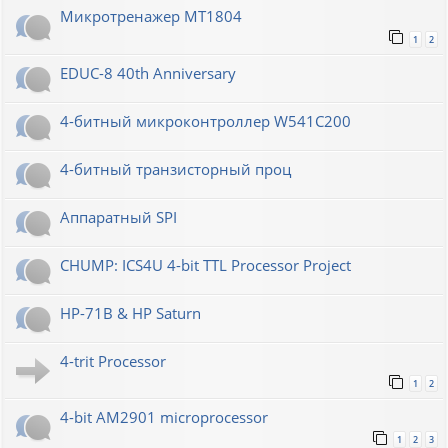
Микротренажер МТ1804
1
2
EDUC-8 40th Anniversary
4-битный микроконтроллер W541C200
4-битный транзисторный проц
Аппаратный SPI
CHUMP: ICS4U 4-bit TTL Processor Project
HP-71B & HP Saturn
4-trit Processor
1
2
4-bit AM2901 microprocessor
1
2
3