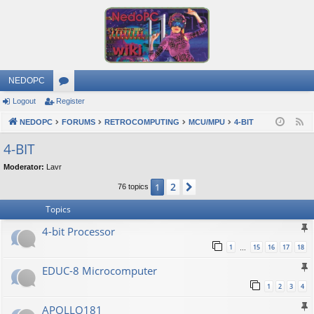
NEDOPC
Logout
Register
or
NEDOPC
u
FORUMS
RETROCOMPUTING
MCU/MPU
4-BIT
F
e
m
4-BIT
e
s
Moderator:
Lavr
d
2
1
Next
76 topics
Topics
4-bit Processor
1
15
16
17
18
…
EDUC-8 Microcomputer
1
2
3
4
APOLLO181