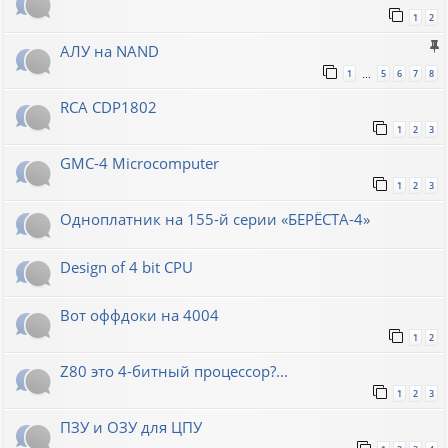
1
2
АЛУ на NAND
1
5
6
7
8
…
RCA CDP1802
1
2
3
GMC-4 Microcomputer
1
2
3
Одноплатник на 155-й серии «БЕРЁСТА-4»
Design of 4 bit CPU
Вот оффдоки на 4004
1
2
Z80 это 4-битный процессор?...
1
2
3
ПЗУ и ОЗУ для ЦПУ