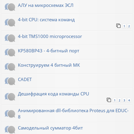
АЛУ на микросхемах ЭСЛ
4-bit CPU: система команд
1
2
4-bit TMS1000 microprocessor
КР580ВР43 - 4-битный порт
Конструируем 4 битный МК
CADET
Дешифрация кода команды CPU
1
2
3
4
Анимированная dll-библиотека Proteus для EDUC-
8
Самодельный сумматор 4бит