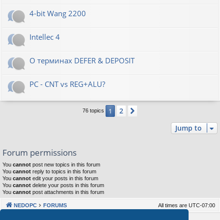
4-bit Wang 2200
Intellec 4
О терминах DEFER & DEPOSIT
PC - CNT vs REG+ALU?
2
1
Next
76 topics
Jump to
Forum permissions
You
cannot
post new topics in this forum
You
cannot
reply to topics in this forum
You
cannot
edit your posts in this forum
You
cannot
delete your posts in this forum
You
cannot
post attachments in this forum
NEDOPC
FORUMS
All times are
UTC-07:00