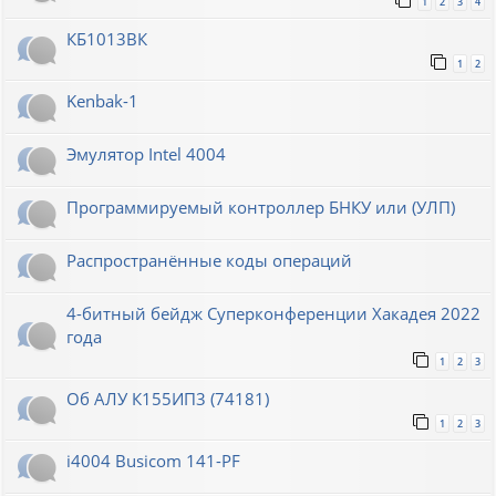
1
2
3
4
КБ1013ВК
1
2
Kenbak-1
Эмулятор Intel 4004
Программируемый контроллер БНКУ или (УЛП)
Распространённые коды операций
4-битный бейдж Суперконференции Хакадея 2022
года
1
2
3
Об АЛУ К155ИП3 (74181)
1
2
3
i4004 Busicom 141-PF