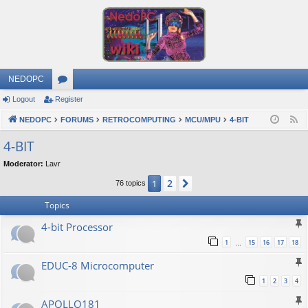
NEDOPC
Logout
Register
or
NEDOPC
u
FORUMS
RETROCOMPUTING
MCU/MPU
4-BIT
F
e
m
4-BIT
e
s
Moderator:
Lavr
d
2
1
Next
76 topics
Topics
4-bit Processor
1
15
16
17
18
…
EDUC-8 Microcomputer
1
2
3
4
APOLLO181