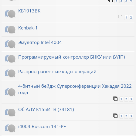
1
2
3
4
КБ1013ВК
1
2
Kenbak-1
Эмулятор Intel 4004
Программируемый контроллер БНКУ или (УЛП)
Распространённые коды операций
4-битный бейдж Суперконференции Хакадея 2022
года
1
2
3
Об АЛУ К155ИП3 (74181)
1
2
3
i4004 Busicom 141-PF