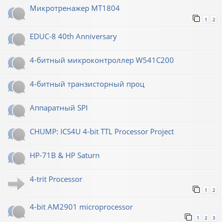
Микротренажер МТ1804
1
2
EDUC-8 40th Anniversary
4-битный микроконтроллер W541C200
4-битный транзисторный проц
Аппаратный SPI
CHUMP: ICS4U 4-bit TTL Processor Project
HP-71B & HP Saturn
4-trit Processor
1
2
4-bit AM2901 microprocessor
1
2
3