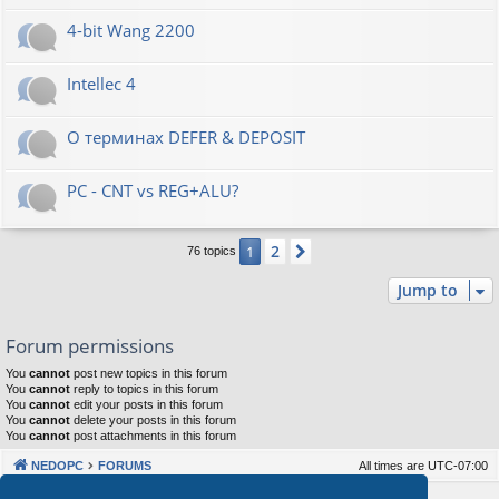
4-bit Wang 2200
Intellec 4
О терминах DEFER & DEPOSIT
PC - CNT vs REG+ALU?
2
1
Next
76 topics
Jump to
Forum permissions
You
cannot
post new topics in this forum
You
cannot
reply to topics in this forum
You
cannot
edit your posts in this forum
You
cannot
delete your posts in this forum
You
cannot
post attachments in this forum
NEDOPC
FORUMS
All times are
UTC-07:00