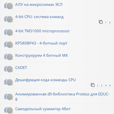
АЛУ на микросхемах ЭСЛ
4-bit CPU: система команд
1
2
4-bit TMS1000 microprocessor
КР580ВР43 - 4-битный порт
Конструируем 4 битный МК
CADET
Дешифрация кода команды CPU
1
2
3
4
Анимированная dll-библиотека Proteus для EDUC-
8
Самодельный сумматор 4бит