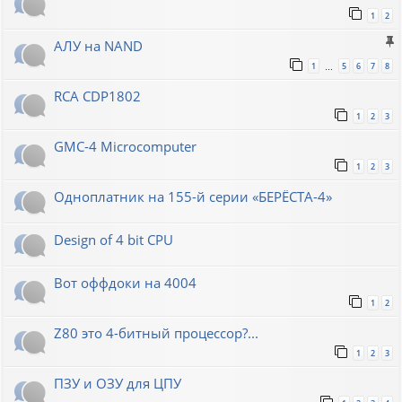
1
2
АЛУ на NAND
1
5
6
7
8
…
RCA CDP1802
1
2
3
GMC-4 Microcomputer
1
2
3
Одноплатник на 155-й серии «БЕРЁСТА-4»
Design of 4 bit CPU
Вот оффдоки на 4004
1
2
Z80 это 4-битный процессор?...
1
2
3
ПЗУ и ОЗУ для ЦПУ