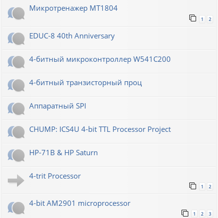
Микротренажер МТ1804
1
2
EDUC-8 40th Anniversary
4-битный микроконтроллер W541C200
4-битный транзисторный проц
Аппаратный SPI
CHUMP: ICS4U 4-bit TTL Processor Project
HP-71B & HP Saturn
4-trit Processor
1
2
4-bit AM2901 microprocessor
1
2
3