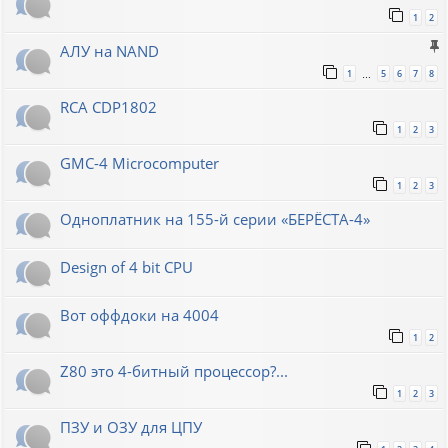
1
2
АЛУ на NAND
1
5
6
7
8
…
RCA CDP1802
1
2
3
GMC-4 Microcomputer
1
2
3
Одноплатник на 155-й серии «БЕРЁСТА-4»
Design of 4 bit CPU
Вот оффдоки на 4004
1
2
Z80 это 4-битный процессор?...
1
2
3
ПЗУ и ОЗУ для ЦПУ