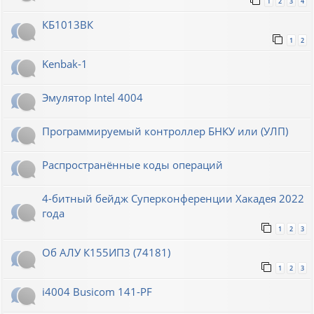
1
2
3
4
КБ1013ВК
1
2
Kenbak-1
Эмулятор Intel 4004
Программируемый контроллер БНКУ или (УЛП)
Распространённые коды операций
4-битный бейдж Суперконференции Хакадея 2022
года
1
2
3
Об АЛУ К155ИП3 (74181)
1
2
3
i4004 Busicom 141-PF