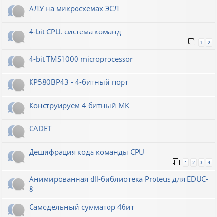
АЛУ на микросхемах ЭСЛ
4-bit CPU: система команд
1
2
4-bit TMS1000 microprocessor
КР580ВР43 - 4-битный порт
Конструируем 4 битный МК
CADET
Дешифрация кода команды CPU
1
2
3
4
Анимированная dll-библиотека Proteus для EDUC-
8
Самодельный сумматор 4бит