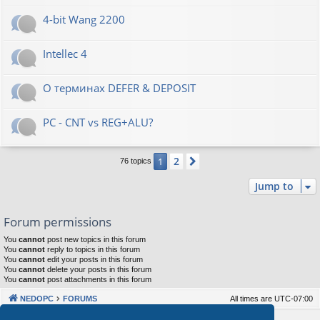
4-bit Wang 2200
Intellec 4
О терминах DEFER & DEPOSIT
PC - CNT vs REG+ALU?
2
1
Next
76 topics
Jump to
Forum permissions
You
cannot
post new topics in this forum
You
cannot
reply to topics in this forum
You
cannot
edit your posts in this forum
You
cannot
delete your posts in this forum
You
cannot
post attachments in this forum
NEDOPC
FORUMS
All times are
UTC-07:00