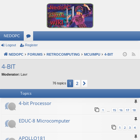
NEDOPC
Logout
Register
or
NEDOPC
u
FORUMS
RETROCOMPUTING
MCU/MPU
4-BIT
F
e
m
4-BIT
e
s
Moderator:
Lavr
d
2
1
Next
76 topics
Topics
4-bit Processor
1
15
16
17
18
…
EDUC-8 Microcomputer
1
2
3
4
APOLLO181