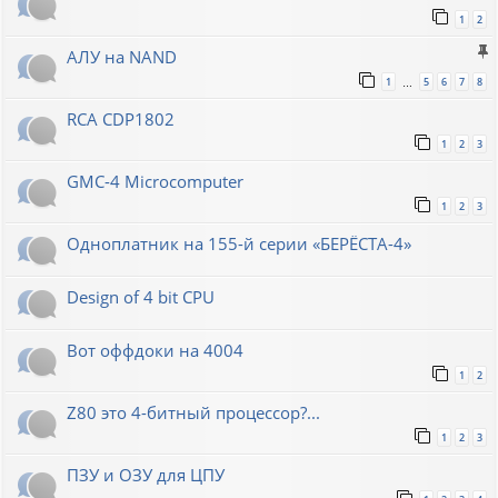
1
2
АЛУ на NAND
1
5
6
7
8
…
RCA CDP1802
1
2
3
GMC-4 Microcomputer
1
2
3
Одноплатник на 155-й серии «БЕРЁСТА-4»
Design of 4 bit CPU
Вот оффдоки на 4004
1
2
Z80 это 4-битный процессор?...
1
2
3
ПЗУ и ОЗУ для ЦПУ