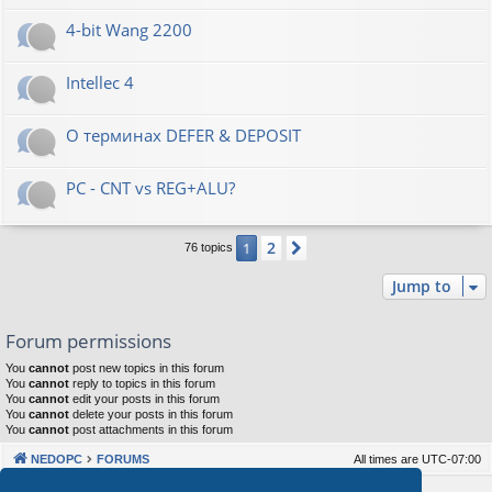
4-bit Wang 2200
Intellec 4
О терминах DEFER & DEPOSIT
PC - CNT vs REG+ALU?
2
1
Next
76 topics
Jump to
Forum permissions
You
cannot
post new topics in this forum
You
cannot
reply to topics in this forum
You
cannot
edit your posts in this forum
You
cannot
delete your posts in this forum
You
cannot
post attachments in this forum
NEDOPC
FORUMS
All times are
UTC-07:00