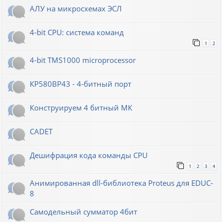
АЛУ на микросхемах ЭСЛ
4-bit CPU: система команд
1
2
4-bit TMS1000 microprocessor
КР580ВР43 - 4-битный порт
Конструируем 4 битный МК
CADET
Дешифрация кода команды CPU
1
2
3
4
Анимированная dll-библиотека Proteus для EDUC-
8
Самодельный сумматор 4бит