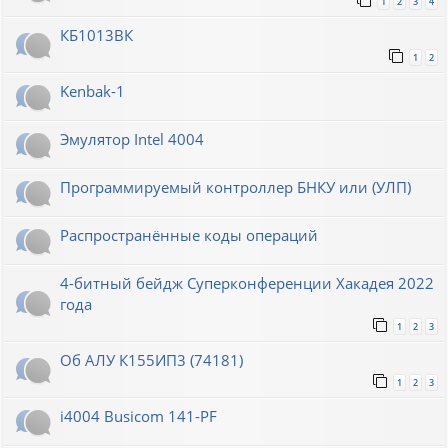
1
2
3
4
КБ1013ВК
1
2
Kenbak-1
Эмулятор Intel 4004
Программируемый контроллер БНКУ или (УЛП)
Распространённые коды операций
4-битный бейдж Суперконференции Хакадея 2022
года
1
2
3
Об АЛУ К155ИП3 (74181)
1
2
3
i4004 Busicom 141-PF