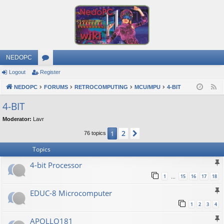
NEDOPC
Logout
Register
or
NEDOPC
u
FORUMS
RETROCOMPUTING
MCU/MPU
4-BIT
F
e
m
4-BIT
e
s
Moderator:
Lavr
d
2
1
Next
76 topics
Topics
4-bit Processor
1
15
16
17
18
…
EDUC-8 Microcomputer
1
2
3
4
APOLLO181