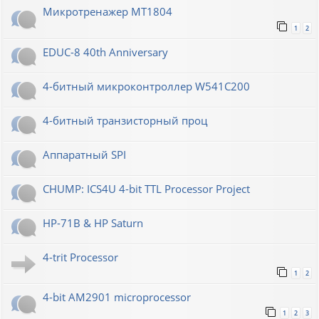
Микротренажер МТ1804
1
2
EDUC-8 40th Anniversary
4-битный микроконтроллер W541C200
4-битный транзисторный проц
Аппаратный SPI
CHUMP: ICS4U 4-bit TTL Processor Project
HP-71B & HP Saturn
4-trit Processor
1
2
4-bit AM2901 microprocessor
1
2
3