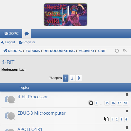
NEDOPC
Logout
Register
or
NEDOPC
u
FORUMS
RETROCOMPUTING
MCU/MPU
4-BIT
F
e
m
4-BIT
e
s
Moderator:
Lavr
d
2
1
Next
76 topics
Topics
4-bit Processor
1
15
16
17
18
…
EDUC-8 Microcomputer
1
2
3
4
APOLLO181