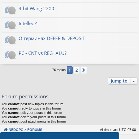
4-bit Wang 2200
Intellec 4
О терминах DEFER & DEPOSIT
PC - CNT vs REG+ALU?
2
1
Next
76 topics
Jump to
Forum permissions
You
cannot
post new topics in this forum
You
cannot
reply to topics in this forum
You
cannot
edit your posts in this forum
You
cannot
delete your posts in this forum
You
cannot
post attachments in this forum
NEDOPC
FORUMS
All times are
UTC-07:00