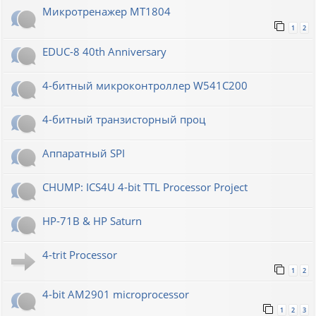
Микротренажер МТ1804
1
2
EDUC-8 40th Anniversary
4-битный микроконтроллер W541C200
4-битный транзисторный проц
Аппаратный SPI
CHUMP: ICS4U 4-bit TTL Processor Project
HP-71B & HP Saturn
4-trit Processor
1
2
4-bit AM2901 microprocessor
1
2
3