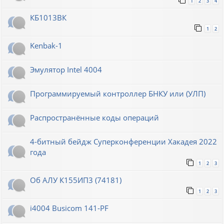
1
2
3
4
КБ1013ВК
1
2
Kenbak-1
Эмулятор Intel 4004
Программируемый контроллер БНКУ или (УЛП)
Распространённые коды операций
4-битный бейдж Суперконференции Хакадея 2022
года
1
2
3
Об АЛУ К155ИП3 (74181)
1
2
3
i4004 Busicom 141-PF