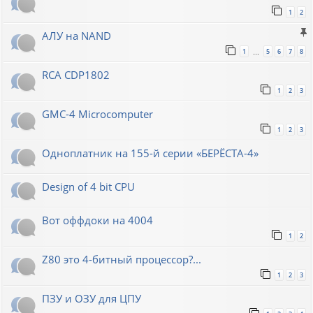
1
2
АЛУ на NAND
1
5
6
7
8
…
RCA CDP1802
1
2
3
GMC-4 Microcomputer
1
2
3
Одноплатник на 155-й серии «БЕРЁСТА-4»
Design of 4 bit CPU
Вот оффдоки на 4004
1
2
Z80 это 4-битный процессор?...
1
2
3
ПЗУ и ОЗУ для ЦПУ