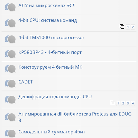
АЛУ на микросхемах ЭСЛ
4-bit CPU: система команд
1
2
4-bit TMS1000 microprocessor
КР580ВР43 - 4-битный порт
Конструируем 4 битный МК
CADET
Дешифрация кода команды CPU
1
2
3
4
Анимированная dll-библиотека Proteus для EDUC-
8
Самодельный сумматор 4бит