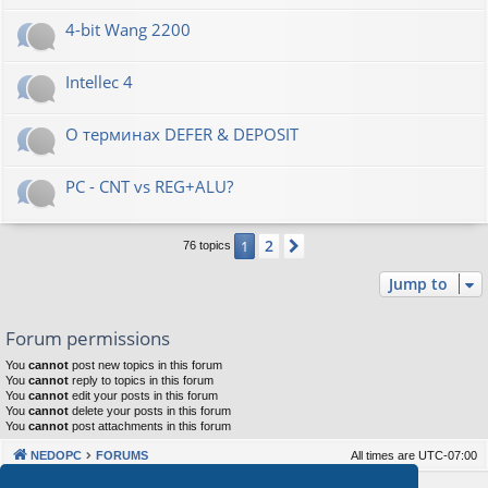
4-bit Wang 2200
Intellec 4
О терминах DEFER & DEPOSIT
PC - CNT vs REG+ALU?
2
1
Next
76 topics
Jump to
Forum permissions
You
cannot
post new topics in this forum
You
cannot
reply to topics in this forum
You
cannot
edit your posts in this forum
You
cannot
delete your posts in this forum
You
cannot
post attachments in this forum
NEDOPC
FORUMS
All times are
UTC-07:00