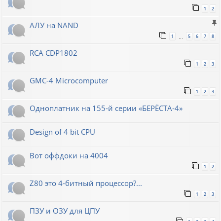
1
2
АЛУ на NAND
1
5
6
7
8
…
RCA CDP1802
1
2
3
GMC-4 Microcomputer
1
2
3
Одноплатник на 155-й серии «БЕРЁСТА-4»
Design of 4 bit CPU
Вот оффдоки на 4004
1
2
Z80 это 4-битный процессор?...
1
2
3
ПЗУ и ОЗУ для ЦПУ