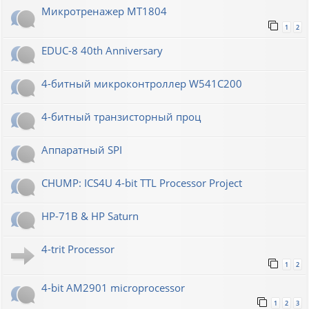
Микротренажер МТ1804
1
2
EDUC-8 40th Anniversary
4-битный микроконтроллер W541C200
4-битный транзисторный проц
Аппаратный SPI
CHUMP: ICS4U 4-bit TTL Processor Project
HP-71B & HP Saturn
4-trit Processor
1
2
4-bit AM2901 microprocessor
1
2
3