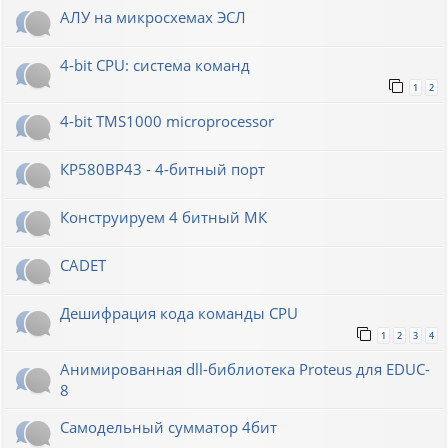
АЛУ на микросхемах ЭСЛ
4-bit CPU: система команд
1
2
4-bit TMS1000 microprocessor
КР580ВР43 - 4-битный порт
Конструируем 4 битный МК
CADET
Дешифрация кода команды CPU
1
2
3
4
Анимированная dll-библиотека Proteus для EDUC-
8
Самодельный сумматор 4бит