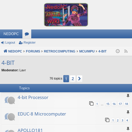
NEDOPC
Logout
Register
or
NEDOPC
u
FORUMS
RETROCOMPUTING
MCU/MPU
4-BIT
F
e
m
4-BIT
e
s
Moderator:
Lavr
d
2
1
Next
76 topics
Topics
4-bit Processor
1
15
16
17
18
…
EDUC-8 Microcomputer
1
2
3
4
APOLLO181