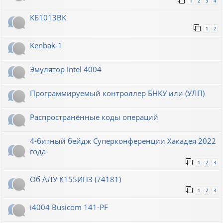
1
2
3
4
КБ1013ВК
1
2
Kenbak-1
Эмулятор Intel 4004
Программируемый контроллер БНКУ или (УЛП)
Распространённые коды операций
4-битный бейдж Суперконференции Хакадея 2022
года
1
2
3
Об АЛУ К155ИП3 (74181)
1
2
3
i4004 Busicom 141-PF