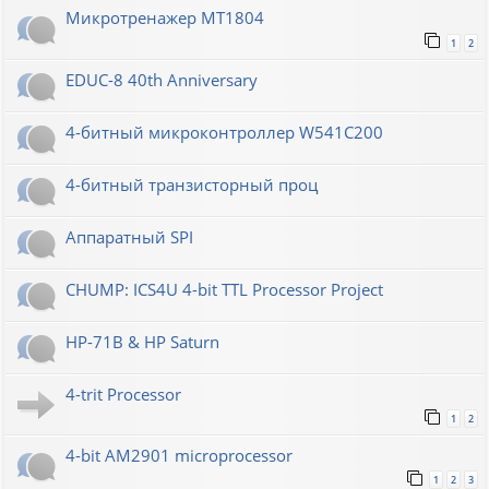
Микротренажер МТ1804
1
2
EDUC-8 40th Anniversary
4-битный микроконтроллер W541C200
4-битный транзисторный проц
Аппаратный SPI
CHUMP: ICS4U 4-bit TTL Processor Project
HP-71B & HP Saturn
4-trit Processor
1
2
4-bit AM2901 microprocessor
1
2
3