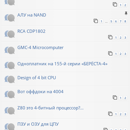
1
2
АЛУ на NAND
1
5
6
7
8
…
RCA CDP1802
1
2
3
GMC-4 Microcomputer
1
2
3
Одноплатник на 155-й серии «БЕРЁСТА-4»
Design of 4 bit CPU
Вот оффдоки на 4004
1
2
Z80 это 4-битный процессор?...
1
2
3
ПЗУ и ОЗУ для ЦПУ