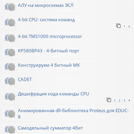
АЛУ на микросхемах ЭСЛ
4-bit CPU: система команд
1
2
4-bit TMS1000 microprocessor
КР580ВР43 - 4-битный порт
Конструируем 4 битный МК
CADET
Дешифрация кода команды CPU
1
2
3
4
Анимированная dll-библиотека Proteus для EDUC-
8
Самодельный сумматор 4бит