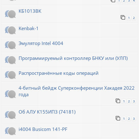
1
2
3
4
КБ1013ВК
1
2
Kenbak-1
Эмулятор Intel 4004
Программируемый контроллер БНКУ или (УЛП)
Распространённые коды операций
4-битный бейдж Суперконференции Хакадея 2022
года
1
2
3
Об АЛУ К155ИП3 (74181)
1
2
3
i4004 Busicom 141-PF