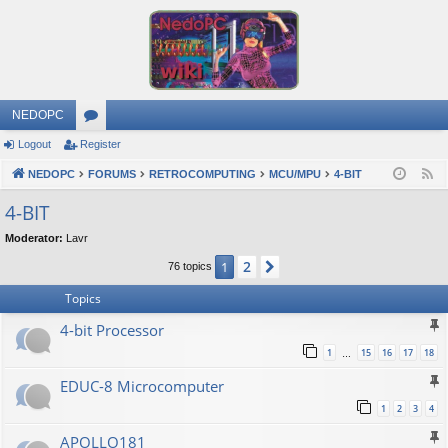
NEDOPC
Logout
Register
or
NEDOPC
u
FORUMS
RETROCOMPUTING
MCU/MPU
4-BIT
F
e
m
4-BIT
e
s
Moderator:
Lavr
d
2
1
Next
76 topics
Topics
4-bit Processor
1
15
16
17
18
…
EDUC-8 Microcomputer
1
2
3
4
APOLLO181