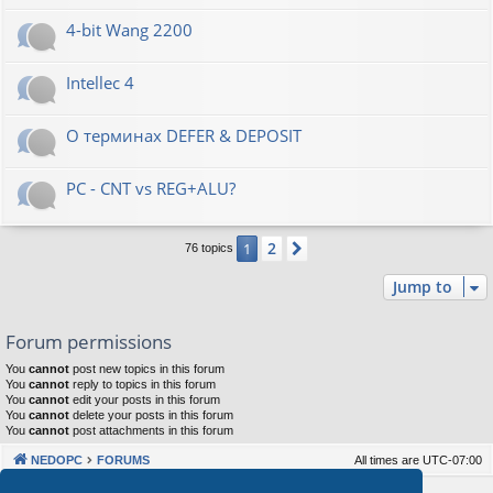
4-bit Wang 2200
Intellec 4
О терминах DEFER & DEPOSIT
PC - CNT vs REG+ALU?
2
1
Next
76 topics
Jump to
Forum permissions
You
cannot
post new topics in this forum
You
cannot
reply to topics in this forum
You
cannot
edit your posts in this forum
You
cannot
delete your posts in this forum
You
cannot
post attachments in this forum
NEDOPC
FORUMS
All times are
UTC-07:00