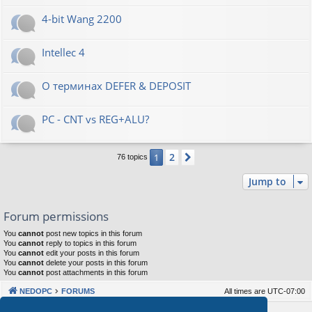
4-bit Wang 2200
Intellec 4
О терминах DEFER & DEPOSIT
PC - CNT vs REG+ALU?
2
1
Next
76 topics
Jump to
Forum permissions
You
cannot
post new topics in this forum
You
cannot
reply to topics in this forum
You
cannot
edit your posts in this forum
You
cannot
delete your posts in this forum
You
cannot
post attachments in this forum
NEDOPC
FORUMS
All times are
UTC-07:00