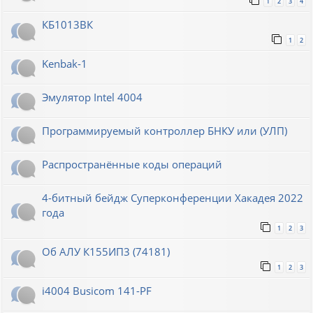
1
2
3
4
КБ1013ВК
1
2
Kenbak-1
Эмулятор Intel 4004
Программируемый контроллер БНКУ или (УЛП)
Распространённые коды операций
4-битный бейдж Суперконференции Хакадея 2022
года
1
2
3
Об АЛУ К155ИП3 (74181)
1
2
3
i4004 Busicom 141-PF