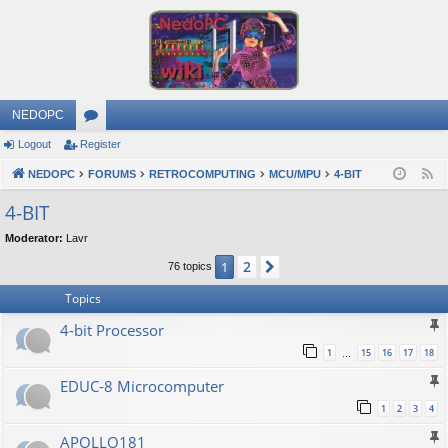
NEDOPC
Logout
Register
or
NEDOPC
u
FORUMS
RETROCOMPUTING
MCU/MPU
4-BIT
F
e
m
4-BIT
e
s
Moderator:
Lavr
d
2
1
Next
76 topics
Topics
4-bit Processor
1
15
16
17
18
…
EDUC-8 Microcomputer
1
2
3
4
APOLLO181