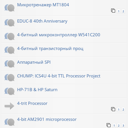
Микротренажер МТ1804
1
2
EDUC-8 40th Anniversary
4-битный микроконтроллер W541C200
4-битный транзисторный проц
Аппаратный SPI
CHUMP: ICS4U 4-bit TTL Processor Project
HP-71B & HP Saturn
4-trit Processor
1
2
4-bit AM2901 microprocessor
1
2
3