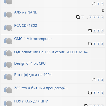
1
2
АЛУ на NAND
1
5
6
7
8
…
RCA CDP1802
1
2
3
GMC-4 Microcomputer
1
2
3
Одноплатник на 155-й серии «БЕРЁСТА-4»
Design of 4 bit CPU
Вот оффдоки на 4004
1
2
Z80 это 4-битный процессор?...
1
2
3
ПЗУ и ОЗУ для ЦПУ