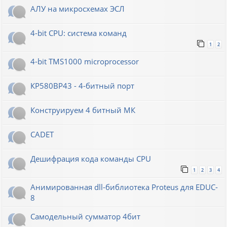
АЛУ на микросхемах ЭСЛ
4-bit CPU: система команд
1
2
4-bit TMS1000 microprocessor
КР580ВР43 - 4-битный порт
Конструируем 4 битный МК
CADET
Дешифрация кода команды CPU
1
2
3
4
Анимированная dll-библиотека Proteus для EDUC-
8
Самодельный сумматор 4бит