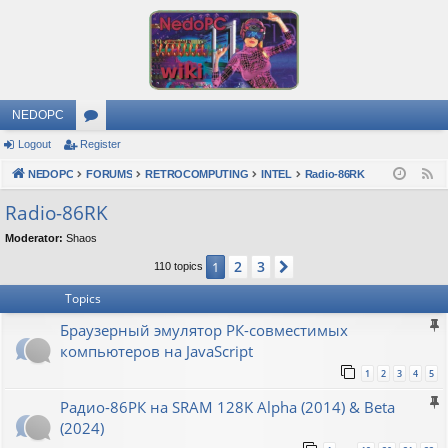
NEDOPC
Logout
Register
or
NEDOPC
u
FORUMS
RETROCOMPUTING
INTEL
Radio-86RK
F
e
m
Radio-86RK
e
s
Moderator:
Shaos
d
2
3
1
Next
110 topics
Topics
Браузерный эмулятор РК-совместимых
компьютеров на JavaScript
1
2
3
4
5
Радио-86РК на SRAM 128K Alpha (2014) & Beta
(2024)