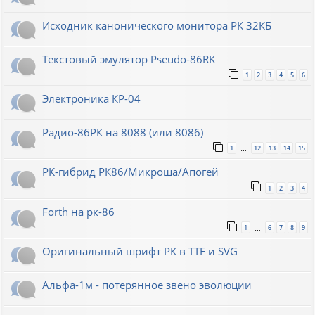
Исходник канонического монитора РК 32КБ
Текстовый эмулятор Pseudo-86RK
1
2
3
4
5
6
Электроника КР-04
Радио-86РК на 8088 (или 8086)
1
12
13
14
15
…
РК-гибрид РК86/Микроша/Апогей
1
2
3
4
Forth на рк-86
1
6
7
8
9
…
Оригинальный шрифт РК в TTF и SVG
Альфа-1м - потерянное звено эволюции