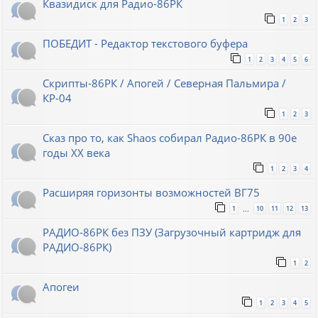
Квазидиск для Радио-86РК
1
2
3
ПОБЕДИТ - Редактор текстового буфера
1
2
3
4
5
6
Скрипты-86РК / Апогей / Северная Пальмира /
КР-04
1
2
3
Сказ про то, как Shaos собирал Радио-86РК в 90е
годы XX века
1
2
3
4
Расширяя горизонты возможностей ВГ75
1
10
11
12
13
…
РАДИО-86РК без ПЗУ (Загрузочный картридж для
РАДИО-86РК)
1
2
Апогеи
1
2
3
4
5