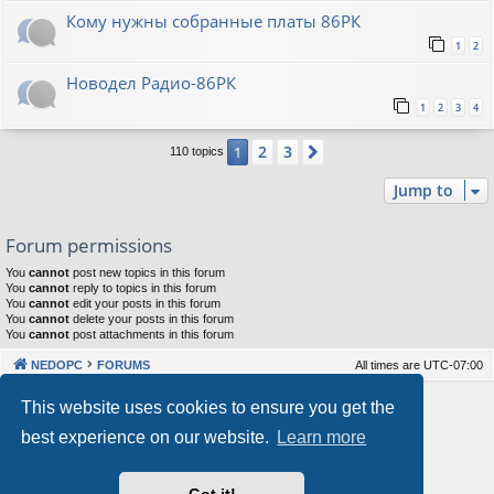
Кому нужны собранные платы 86РК
1
2
Новодел Радио-86РК
1
2
3
4
2
3
1
Next
110 topics
Jump to
Forum permissions
You
cannot
post new topics in this forum
You
cannot
reply to topics in this forum
You
cannot
edit your posts in this forum
You
cannot
delete your posts in this forum
You
cannot
post attachments in this forum
NEDOPC
FORUMS
All times are
UTC-07:00
Powered by
phpBB
® Forum Software © phpBB Limited
This website uses cookies to ensure you get the
Style by
Arty
&
halilesen
best experience on our website.
Learn more
Our VPS Hosting By RimuHosting