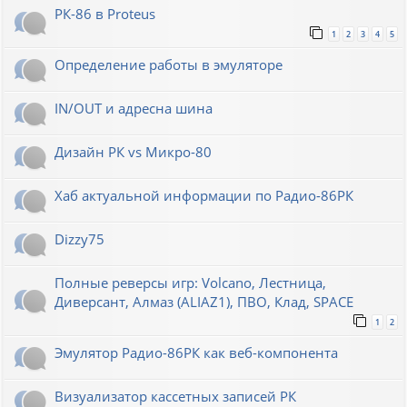
РК-86 в Proteus
1
2
3
4
5
Определение работы в эмуляторе
IN/OUT и адресна шина
Дизайн РК vs Микро-80
Хаб актуальной информации по Радио-86РК
Dizzy75
Полные реверсы игр: Volcano, Лестница,
Диверсант, Алмаз (ALIAZ1), ПВО, Клад, SPACE
1
2
Эмулятор Радио-86РК как веб-компонента
Визуализатор кассетных записей РК