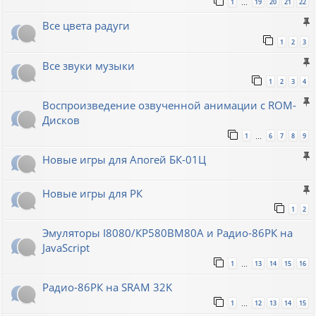
1
19
20
21
22
…
Все цвета радуги
1
2
3
Все звуки музыки
1
2
3
4
Воспроизведение озвученной анимации с ROM-
Дисков
1
6
7
8
9
…
Новые игры для Апогей БК-01Ц
Новые игры для РК
1
2
Эмуляторы I8080/КР580ВМ80A и Радио-86РК на
JavaScript
1
13
14
15
16
…
Радио-86РК на SRAM 32K
1
12
13
14
15
…