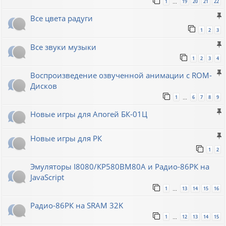
1
19
20
21
22
…
Все цвета радуги
1
2
3
Все звуки музыки
1
2
3
4
Воспроизведение озвученной анимации с ROM-
Дисков
1
6
7
8
9
…
Новые игры для Апогей БК-01Ц
Новые игры для РК
1
2
Эмуляторы I8080/КР580ВМ80A и Радио-86РК на
JavaScript
1
13
14
15
16
…
Радио-86РК на SRAM 32K
1
12
13
14
15
…