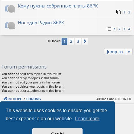
Кому нужны собранные платы 86РК
1
2
Новодел Радио-86РК
1
2
3
4
2
3
1
Next
110 topics
Jump to
Forum permissions
You
cannot
post new topics in this forum
You
cannot
reply to topics in this forum
You
cannot
edit your posts in this forum
You
cannot
delete your posts in this forum
You
cannot
post attachments in this forum
NEDOPC
FORUMS
All times are
UTC-07:00
Powered by
phpBB
® Forum Software © phpBB Limited
This website uses cookies to ensure you get the
Style by
Arty
&
halilesen
best experience on our website.
Learn more
Our VPS Hosting By RimuHosting