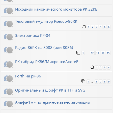
Исходник канонического монитора РК 32КБ
Текстовый эмулятор Pseudo-86RK
1
2
3
4
5
6
Электроника КР-04
Радио-86РК на 8088 (или 8086)
1
12
13
14
15
…
РК-гибрид РК86/Микроша/Апогей
1
2
3
4
Forth на рк-86
1
6
7
8
9
…
Оригинальный шрифт РК в TTF и SVG
Альфа-1м - потерянное звено эволюции