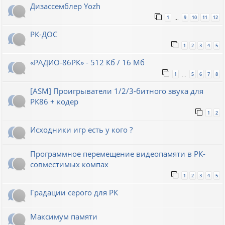
Дизассемблер Yozh
1
9
10
11
12
…
РК-ДОС
1
2
3
4
5
«РАДИО-86РК» - 512 Кб / 16 Мб
1
5
6
7
8
…
[ASM] Проигрыватели 1/2/3-битного звука для
РК86 + кодер
1
2
Исходники игр есть у кого ?
Программное перемещение видеопамяти в РК-
совместимых компах
1
2
3
4
5
Градации серого для РК
Максимум памяти