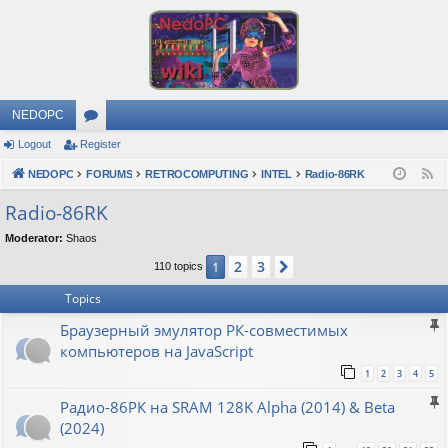
NEDOPC
Logout
Register
or
NEDOPC
u
FORUMS
RETROCOMPUTING
INTEL
Radio-86RK
F
e
m
Radio-86RK
e
s
Moderator:
Shaos
d
2
3
1
Next
110 topics
Topics
Браузерный эмулятор РК-совместимых
компьютеров на JavaScript
1
2
3
4
5
Радио-86РК на SRAM 128K Alpha (2014) & Beta
(2024)