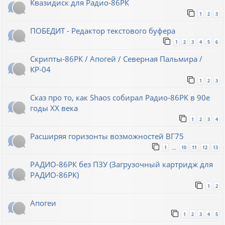
Квазидиск для Радио-86РК
1
2
3
ПОБЕДИТ - Редактор текстового буфера
1
2
3
4
5
6
Скрипты-86РК / Апогей / Северная Пальмира /
КР-04
1
2
3
Сказ про то, как Shaos собирал Радио-86РК в 90е
годы XX века
1
2
3
4
Расширяя горизонты возможностей ВГ75
1
10
11
12
13
…
РАДИО-86РК без ПЗУ (Загрузочный картридж для
РАДИО-86РК)
1
2
Апогеи
1
2
3
4
5