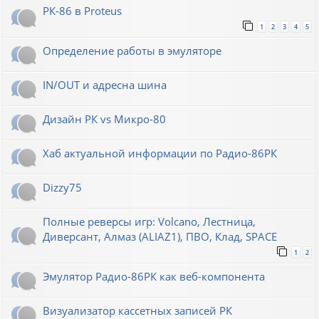
РК-86 в Proteus
1
2
3
4
5
Определение работы в эмуляторе
IN/OUT и адресна шина
Дизайн РК vs Микро-80
Хаб актуальной информации по Радио-86РК
Dizzy75
Полные реверсы игр: Volcano, Лестница,
Диверсант, Алмаз (ALIAZ1), ПВО, Клад, SPACE
1
2
Эмулятор Радио-86РК как веб-компонента
Визуализатор кассетных записей РК