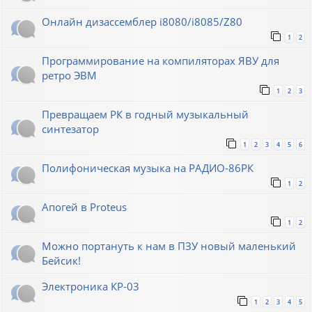
Онлайн дизассемблер i8080/i8085/Z80
1
2
Программирование на компиляторах ЯВУ для
ретро ЭВМ
1
2
3
Превращаем РК в годный музыкальный
синтезатор
1
2
3
4
5
6
Полифоническая музыка на РАДИО-86РК
1
2
Апогей в Proteus
1
2
Можно портануть к нам в ПЗУ новый маленький
Бейсик!
Электроника КР-03
1
2
3
4
5