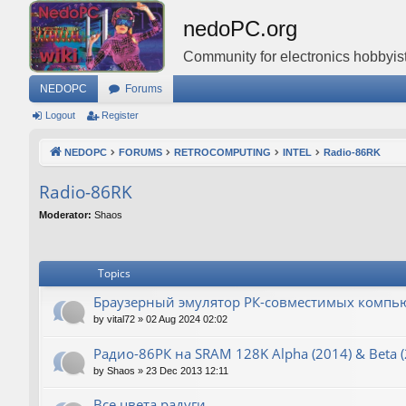
nedoPC.org
Community for electronics hobbyist
NEDOPC
Forums
Logout
Register
NEDOPC
FORUMS
RETROCOMPUTING
INTEL
Radio-86RK
Radio-86RK
Moderator:
Shaos
Topics
Браузерный эмулятор РК-совместимых компьют
by
vital72
»
02 Aug 2024 02:02
Радио-86РК на SRAM 128K Alpha (2014) & Beta (
by
Shaos
»
23 Dec 2013 12:11
Все цвета радуги