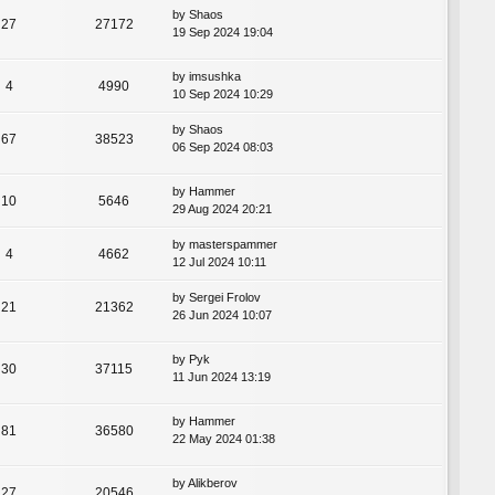
by
Shaos
27
27172
19 Sep 2024 19:04
by
imsushka
4
4990
10 Sep 2024 10:29
by
Shaos
67
38523
06 Sep 2024 08:03
by
Hammer
10
5646
29 Aug 2024 20:21
by
masterspammer
4
4662
12 Jul 2024 10:11
by
Sergei Frolov
21
21362
26 Jun 2024 10:07
by
Pyk
30
37115
11 Jun 2024 13:19
by
Hammer
81
36580
22 May 2024 01:38
by
Alikberov
27
20546