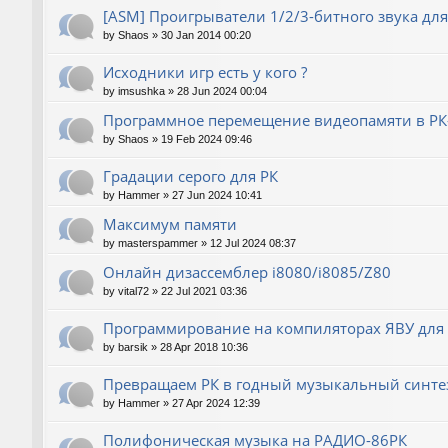
[ASM] Проигрыватели 1/2/3-битного звука для
by
Shaos
»
30 Jan 2014 00:20
Исходники игр есть у кого ?
by
imsushka
»
28 Jun 2024 00:04
Программное перемещение видеопамяти в РК
by
Shaos
»
19 Feb 2024 09:46
Градации серого для РК
by
Hammer
»
27 Jun 2024 10:41
Максимум памяти
by
masterspammer
»
12 Jul 2024 08:37
Онлайн дизассемблер i8080/i8085/Z80
by
vital72
»
22 Jul 2021 03:36
Программирование на компиляторах ЯВУ для
by
barsik
»
28 Apr 2018 10:36
Превращаем РК в годный музыкальный синте
by
Hammer
»
27 Apr 2024 12:39
Полифоническая музыка на РАДИО-86РК