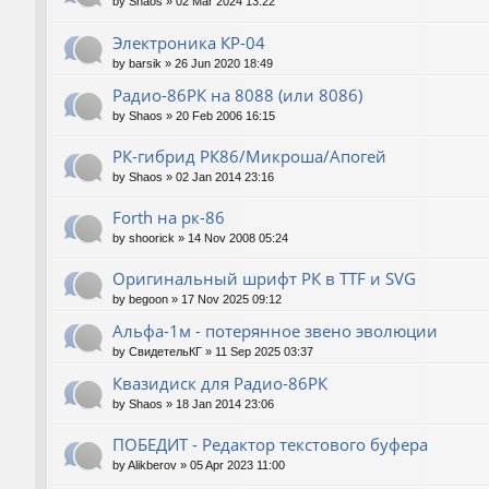
by
Shaos
»
02 Mar 2024 13:22
Электроника КР-04
by
barsik
»
26 Jun 2020 18:49
Радио-86РК на 8088 (или 8086)
by
Shaos
»
20 Feb 2006 16:15
РК-гибрид РК86/Микроша/Апогей
by
Shaos
»
02 Jan 2014 23:16
Forth на рк-86
by
shoorick
»
14 Nov 2008 05:24
Оригинальный шрифт РК в TTF и SVG
by
begoon
»
17 Nov 2025 09:12
Альфа-1м - потерянное звено эволюции
by
СвидетельКГ
»
11 Sep 2025 03:37
Квазидиск для Радио-86РК
by
Shaos
»
18 Jan 2014 23:06
ПОБЕДИТ - Редактор текстового буфера
by
Alikberov
»
05 Apr 2023 11:00