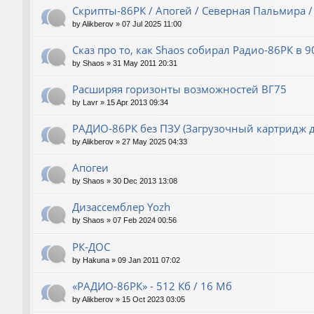
Скрипты-86РК / Апогей / Северная Пальмира /
by
Alikberov
»
07 Jul 2025 11:00
Сказ про то, как Shaos собирал Радио-86РК в 9
by
Shaos
»
31 May 2011 20:31
Расширяя горизонты возможностей ВГ75
by
Lavr
»
15 Apr 2013 09:34
РАДИО-86РК без ПЗУ (Загрузочный картридж 
by
Alikberov
»
27 May 2025 04:33
Апогеи
by
Shaos
»
30 Dec 2013 13:08
Дизассемблер Yozh
by
Shaos
»
07 Feb 2024 00:56
РК-ДОС
by
Hakuna
»
09 Jan 2011 07:02
«РАДИО-86РК» - 512 Кб / 16 Мб
by
Alikberov
»
15 Oct 2023 03:05