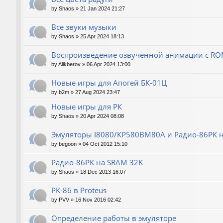
by
Shaos
»
21 Jan 2024 21:27
Все звуки музыки
by
Shaos
»
25 Apr 2024 18:13
Воспроизведение озвученной анимации с RO
by
Alikberov
»
06 Apr 2024 13:00
Новые игры для Апогей БК-01Ц
by
b2m
»
27 Aug 2024 23:47
Новые игры для РК
by
Shaos
»
20 Apr 2024 08:08
Эмуляторы I8080/КР580ВМ80A и Радио-86РК на
by
begoon
»
04 Oct 2012 15:10
Радио-86РК на SRAM 32K
by
Shaos
»
18 Dec 2013 16:07
РК-86 в Proteus
by
PVV
»
16 Nov 2016 02:42
Определение работы в эмуляторе