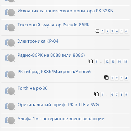
Исходник канонического монитора РК 32КБ
Текстовый эмулятор Pseudo-86RK
1
2
3
4
5
6
Электроника КР-04
Радио-86РК на 8088 (или 8086)
1
12
13
14
15
…
РК-гибрид РК86/Микроша/Апогей
1
2
3
4
Forth на рк-86
1
6
7
8
9
…
Оригинальный шрифт РК в TTF и SVG
Альфа-1м - потерянное звено эволюции