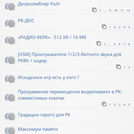
Дизассемблер Yozh
1
9
10
11
12
…
РК-ДОС
1
2
3
4
5
«РАДИО-86РК» - 512 Кб / 16 Мб
1
5
6
7
8
…
[ASM] Проигрыватели 1/2/3-битного звука для
РК86 + кодер
1
2
Исходники игр есть у кого ?
Программное перемещение видеопамяти в РК-
совместимых компах
1
2
3
4
5
Градации серого для РК
Максимум памяти