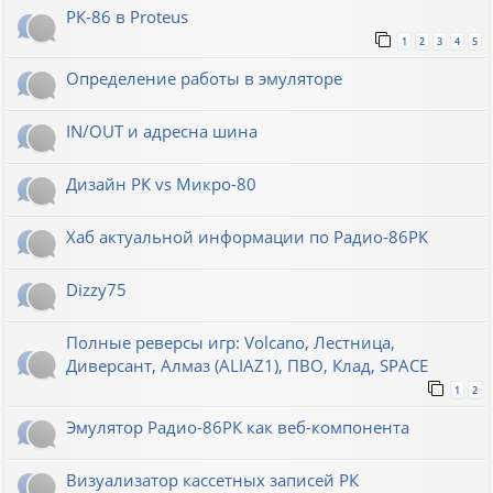
РК-86 в Proteus
1
2
3
4
5
Определение работы в эмуляторе
IN/OUT и адресна шина
Дизайн РК vs Микро-80
Хаб актуальной информации по Радио-86РК
Dizzy75
Полные реверсы игр: Volcano, Лестница,
Диверсант, Алмаз (ALIAZ1), ПВО, Клад, SPACE
1
2
Эмулятор Радио-86РК как веб-компонента
Визуализатор кассетных записей РК