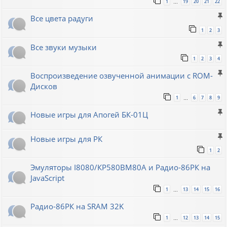
1
19
20
21
22
…
Все цвета радуги
1
2
3
Все звуки музыки
1
2
3
4
Воспроизведение озвученной анимации с ROM-
Дисков
1
6
7
8
9
…
Новые игры для Апогей БК-01Ц
Новые игры для РК
1
2
Эмуляторы I8080/КР580ВМ80A и Радио-86РК на
JavaScript
1
13
14
15
16
…
Радио-86РК на SRAM 32K
1
12
13
14
15
…