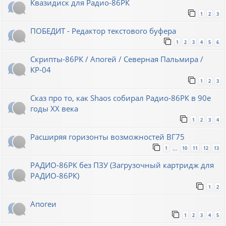
Квазидиск для Радио-86РК
1
2
3
ПОБЕДИТ - Редактор текстового буфера
1
2
3
4
5
6
Скрипты-86РК / Апогей / Северная Пальмира /
КР-04
1
2
3
Сказ про то, как Shaos собирал Радио-86РК в 90е
годы XX века
1
2
3
4
Расширяя горизонты возможностей ВГ75
1
10
11
12
13
…
РАДИО-86РК без ПЗУ (Загрузочный картридж для
РАДИО-86РК)
1
2
Апогеи
1
2
3
4
5