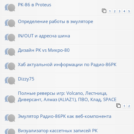
РК-86 в Proteus
1
2
3
4
5
Определение работы в эмуляторе
IN/OUT и адресна шина
Дизайн РК vs Микро-80
Хаб актуальной информации по Радио-86РК
Dizzy75
Полные реверсы игр: Volcano, Лестница,
Диверсант, Алмаз (ALIAZ1), ПВО, Клад, SPACE
1
2
Эмулятор Радио-86РК как веб-компонента
Визуализатор кассетных записей РК