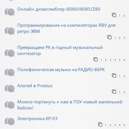
Онлайн дизассемблер i8080/i8085/Z80
1
2
Программирование на компиляторах ЯВУ для
ретро ЭВМ
1
2
3
Превращаем РК в годный музыкальный
синтезатор
1
2
3
4
5
6
Полифоническая музыка на РАДИО-86РК
1
2
Апогей в Proteus
1
2
Можно портануть к нам в ПЗУ новый маленький
Бейсик!
Электроника КР-03
1
2
3
4
5