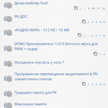
Дизассемблер Yozh
1
9
10
11
12
…
РК-ДОС
1
2
3
4
5
«РАДИО-86РК» - 512 Кб / 16 Мб
1
5
6
7
8
…
[ASM] Проигрыватели 1/2/3-битного звука для
РК86 + кодер
1
2
Исходники игр есть у кого ?
Программное перемещение видеопамяти в РК-
совместимых компах
1
2
3
4
5
Градации серого для РК
Максимум памяти