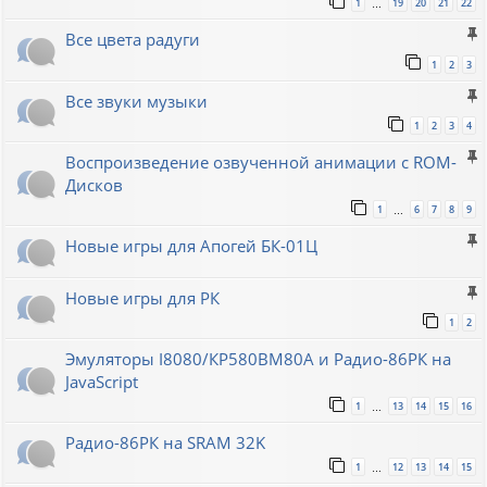
1
19
20
21
22
…
Все цвета радуги
1
2
3
Все звуки музыки
1
2
3
4
Воспроизведение озвученной анимации с ROM-
Дисков
1
6
7
8
9
…
Новые игры для Апогей БК-01Ц
Новые игры для РК
1
2
Эмуляторы I8080/КР580ВМ80A и Радио-86РК на
JavaScript
1
13
14
15
16
…
Радио-86РК на SRAM 32K
1
12
13
14
15
…