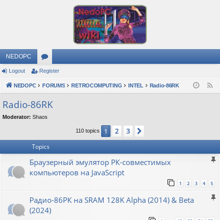
NEDOPC
Logout
Register
or
NEDOPC
u
FORUMS
RETROCOMPUTING
INTEL
Radio-86RK
F
e
m
Radio-86RK
e
s
Moderator:
Shaos
d
2
3
1
Next
110 topics
Topics
Браузерный эмулятор РК-совместимых
компьютеров на JavaScript
1
2
3
4
5
Радио-86РК на SRAM 128K Alpha (2014) & Beta
(2024)