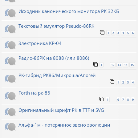
Исходник канонического монитора РК 32КБ
Текстовый эмулятор Pseudo-86RK
1
2
3
4
5
6
Электроника КР-04
Радио-86РК на 8088 (или 8086)
1
12
13
14
15
…
РК-гибрид РК86/Микроша/Апогей
1
2
3
4
Forth на рк-86
1
6
7
8
9
…
Оригинальный шрифт РК в TTF и SVG
Альфа-1м - потерянное звено эволюции