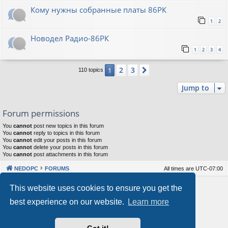
Кому нужны собранные платы 86РК
1
2
Новодел Радио-86РК
1
2
3
4
2
3
1
Next
110 topics
Jump to
Forum permissions
You
cannot
post new topics in this forum
You
cannot
reply to topics in this forum
You
cannot
edit your posts in this forum
You
cannot
delete your posts in this forum
You
cannot
post attachments in this forum
NEDOPC
FORUMS
All times are
UTC-07:00
Powered by
phpBB
® Forum Software © phpBB Limited
This website uses cookies to ensure you get the
Style by
Arty
&
halilesen
best experience on our website.
Learn more
Our VPS Hosting By RimuHosting