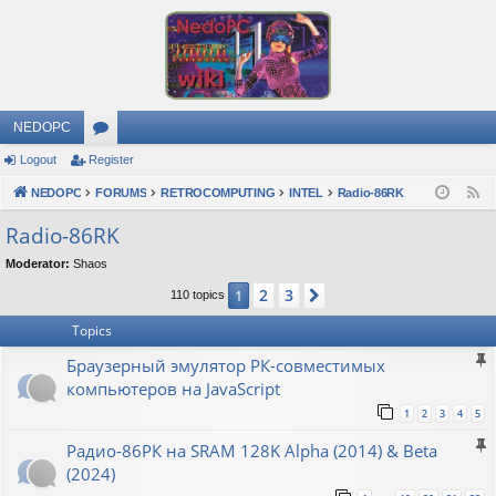
NEDOPC
Logout
Register
or
NEDOPC
u
FORUMS
RETROCOMPUTING
INTEL
Radio-86RK
F
e
m
Radio-86RK
e
s
Moderator:
Shaos
d
2
3
1
Next
110 topics
Topics
Браузерный эмулятор РК-совместимых
компьютеров на JavaScript
1
2
3
4
5
Радио-86РК на SRAM 128K Alpha (2014) & Beta
(2024)