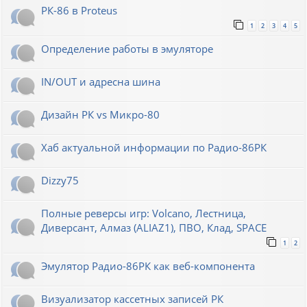
РК-86 в Proteus
1
2
3
4
5
Определение работы в эмуляторе
IN/OUT и адресна шина
Дизайн РК vs Микро-80
Хаб актуальной информации по Радио-86РК
Dizzy75
Полные реверсы игр: Volcano, Лестница,
Диверсант, Алмаз (ALIAZ1), ПВО, Клад, SPACE
1
2
Эмулятор Радио-86РК как веб-компонента
Визуализатор кассетных записей РК