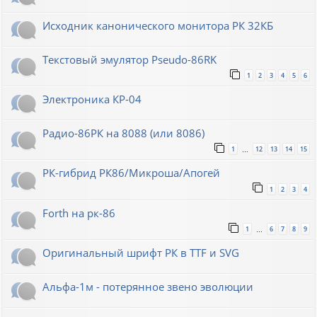
Исходник канонического монитора РК 32КБ
Текстовый эмулятор Pseudo-86RK
1
2
3
4
5
6
Электроника КР-04
Радио-86РК на 8088 (или 8086)
1
12
13
14
15
…
РК-гибрид РК86/Микроша/Апогей
1
2
3
4
Forth на рк-86
1
6
7
8
9
…
Оригинальный шрифт РК в TTF и SVG
Альфа-1м - потерянное звено эволюции