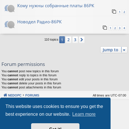
Кому нужны собранные платы 86РК
1
2
Новодел Радио-86РК
1
2
3
4
2
3
1
Next
110 topics
Jump to
Forum permissions
You
cannot
post new topics in this forum
You
cannot
reply to topics in this forum
You
cannot
edit your posts in this forum
You
cannot
delete your posts in this forum
You
cannot
post attachments in this forum
NEDOPC
FORUMS
All times are
UTC-07:00
Powered by
phpBB
® Forum Software © phpBB Limited
This website uses cookies to ensure you get the
Style by
Arty
&
halilesen
best experience on our website.
Learn more
Our VPS Hosting By RimuHosting