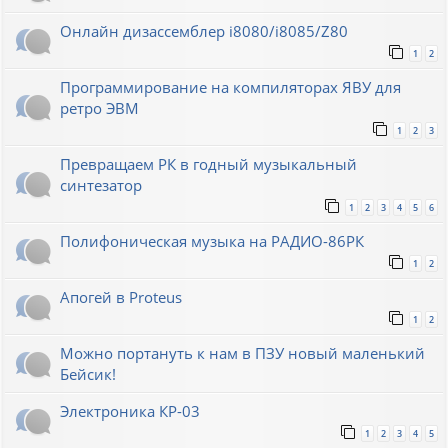
Онлайн дизассемблер i8080/i8085/Z80
1
2
Программирование на компиляторах ЯВУ для
ретро ЭВМ
1
2
3
Превращаем РК в годный музыкальный
синтезатор
1
2
3
4
5
6
Полифоническая музыка на РАДИО-86РК
1
2
Апогей в Proteus
1
2
Можно портануть к нам в ПЗУ новый маленький
Бейсик!
Электроника КР-03
1
2
3
4
5