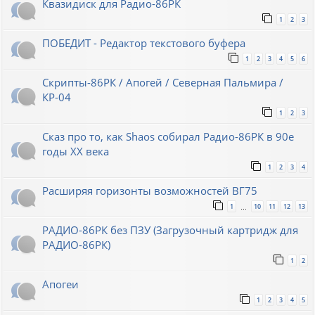
Квазидиск для Радио-86РК
1
2
3
ПОБЕДИТ - Редактор текстового буфера
1
2
3
4
5
6
Скрипты-86РК / Апогей / Северная Пальмира /
КР-04
1
2
3
Сказ про то, как Shaos собирал Радио-86РК в 90е
годы XX века
1
2
3
4
Расширяя горизонты возможностей ВГ75
1
10
11
12
13
…
РАДИО-86РК без ПЗУ (Загрузочный картридж для
РАДИО-86РК)
1
2
Апогеи
1
2
3
4
5