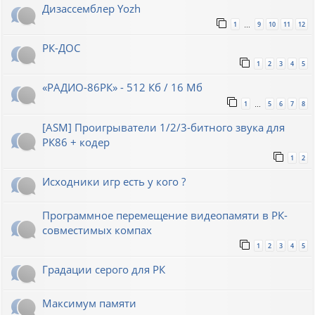
Дизассемблер Yozh
1
9
10
11
12
…
РК-ДОС
1
2
3
4
5
«РАДИО-86РК» - 512 Кб / 16 Мб
1
5
6
7
8
…
[ASM] Проигрыватели 1/2/3-битного звука для
РК86 + кодер
1
2
Исходники игр есть у кого ?
Программное перемещение видеопамяти в РК-
совместимых компах
1
2
3
4
5
Градации серого для РК
Максимум памяти