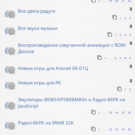
1
19
20
21
22
…
Все цвета радуги
1
2
3
Все звуки музыки
1
2
3
4
Воспроизведение озвученной анимации с ROM-
Дисков
1
6
7
8
9
…
Новые игры для Апогей БК-01Ц
Новые игры для РК
1
2
Эмуляторы I8080/КР580ВМ80A и Радио-86РК на
JavaScript
1
13
14
15
16
…
Радио-86РК на SRAM 32K
1
12
13
14
15
…