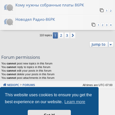
Кому нужны собранные платы 86РК
1
2
Новодел Радио-86РК
1
2
3
4
2
3
1
Next
110 topics
Jump to
Forum permissions
You
cannot
post new topics in this forum
You
cannot
reply to topics in this forum
You
cannot
edit your posts in this forum
You
cannot
delete your posts in this forum
You
cannot
post attachments in this forum
NEDOPC
FORUMS
All times are
UTC-07:00
Powered by
phpBB
® Forum Software © phpBB Limited
This website uses cookies to ensure you get the
Style by
Arty
&
halilesen
best experience on our website.
Learn more
Our VPS Hosting By RimuHosting