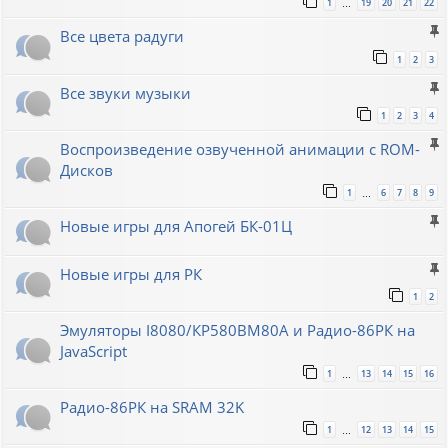
1
19
20
21
22
…
Все цвета радуги
1
2
3
Все звуки музыки
1
2
3
4
Воспроизведение озвученной анимации с ROM-
Дисков
1
6
7
8
9
…
Новые игры для Апогей БК-01Ц
Новые игры для РК
1
2
Эмуляторы I8080/КР580ВМ80A и Радио-86РК на
JavaScript
1
13
14
15
16
…
Радио-86РК на SRAM 32K
1
12
13
14
15
…