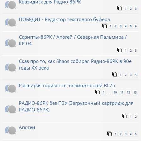
Квазидиск для Радио-86РК
1
2
3
ПОБЕДИТ - Редактор текстового буфера
1
2
3
4
5
6
Скрипты-86РК / Апогей / Северная Пальмира /
КР-04
1
2
3
Сказ про то, как Shaos собирал Радио-86РК в 90е
годы XX века
1
2
3
4
Расширяя горизонты возможностей ВГ75
1
10
11
12
13
…
РАДИО-86РК без ПЗУ (Загрузочный картридж для
РАДИО-86РК)
1
2
Апогеи
1
2
3
4
5