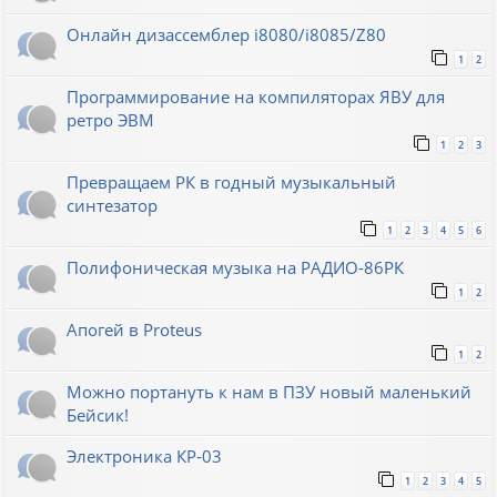
Онлайн дизассемблер i8080/i8085/Z80
1
2
Программирование на компиляторах ЯВУ для
ретро ЭВМ
1
2
3
Превращаем РК в годный музыкальный
синтезатор
1
2
3
4
5
6
Полифоническая музыка на РАДИО-86РК
1
2
Апогей в Proteus
1
2
Можно портануть к нам в ПЗУ новый маленький
Бейсик!
Электроника КР-03
1
2
3
4
5