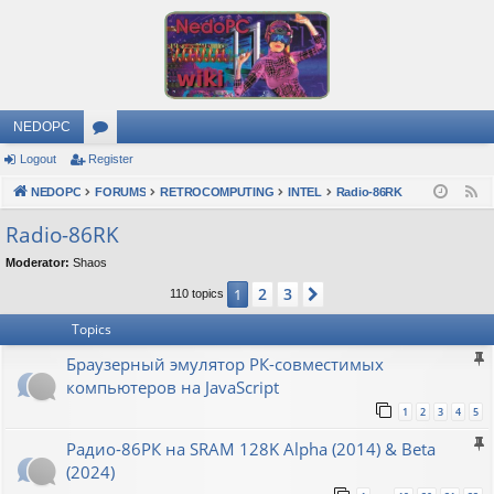
NEDOPC
Logout
Register
or
NEDOPC
u
FORUMS
RETROCOMPUTING
INTEL
Radio-86RK
F
e
m
Radio-86RK
e
s
Moderator:
Shaos
d
2
3
1
Next
110 topics
Topics
Браузерный эмулятор РК-совместимых
компьютеров на JavaScript
1
2
3
4
5
Радио-86РК на SRAM 128K Alpha (2014) & Beta
(2024)