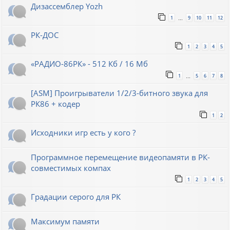
Дизассемблер Yozh
1
9
10
11
12
…
РК-ДОС
1
2
3
4
5
«РАДИО-86РК» - 512 Кб / 16 Мб
1
5
6
7
8
…
[ASM] Проигрыватели 1/2/3-битного звука для
РК86 + кодер
1
2
Исходники игр есть у кого ?
Программное перемещение видеопамяти в РК-
совместимых компах
1
2
3
4
5
Градации серого для РК
Максимум памяти