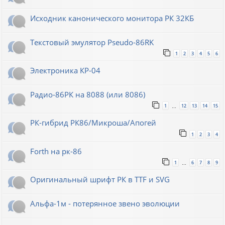
Исходник канонического монитора РК 32КБ
Текстовый эмулятор Pseudo-86RK
1
2
3
4
5
6
Электроника КР-04
Радио-86РК на 8088 (или 8086)
1
12
13
14
15
…
РК-гибрид РК86/Микроша/Апогей
1
2
3
4
Forth на рк-86
1
6
7
8
9
…
Оригинальный шрифт РК в TTF и SVG
Альфа-1м - потерянное звено эволюции