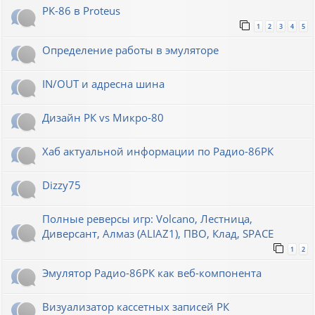
РК-86 в Proteus
1
2
3
4
5
Определение работы в эмуляторе
IN/OUT и адресна шина
Дизайн РК vs Микро-80
Хаб актуальной информации по Радио-86РК
Dizzy75
Полные реверсы игр: Volcano, Лестница,
Диверсант, Алмаз (ALIAZ1), ПВО, Клад, SPACE
1
2
Эмулятор Радио-86РК как веб-компонента
Визуализатор кассетных записей РК