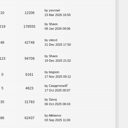
by
yevrowl
10
12206
23 Mar 2026 16:50
by
Shaos
219
178555
09 Jan 2026 09:06
by
vitecd
48
42748
21 Dec 2025 17:50
by
Shaos
123
94709
19 Dec 2025 21:52
by
begoon
0
6161
17 Nov 2025 09:12
by
СвидетельКГ
5
4623
17 Oct 2025 00:07
by
Savoj
35
31783
06 Oct 2025 08:43
by
Alikberov
86
62437
03 Sep 2025 11:00