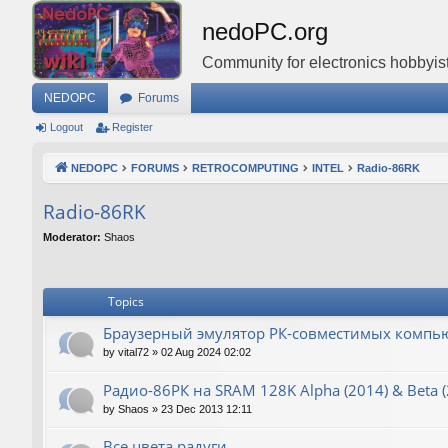
nedoPC.org
Community for electronics hobbyist
NEDOPC
Forums
Logout
Register
NEDOPC
FORUMS
RETROCOMPUTING
INTEL
Radio-86RK
Radio-86RK
Moderator:
Shaos
Topics
Браузерный эмулятор РК-совместимых компьют
by
vital72
»
02 Aug 2024 02:02
Радио-86РК на SRAM 128K Alpha (2014) & Beta (
by
Shaos
»
23 Dec 2013 12:11
Все цвета радуги