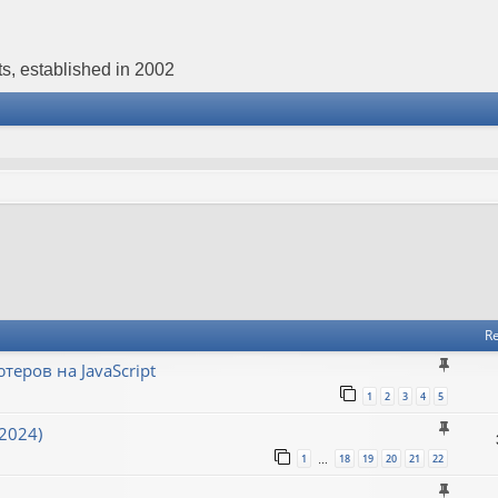
s, established in 2002
Re
еров на JavaScript
1
2
3
4
5
2024)
1
18
19
20
21
22
…