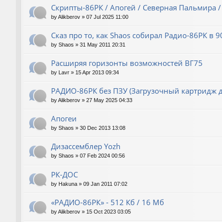
Скрипты-86РК / Апогей / Северная Пальмира /
by
Alikberov
»
07 Jul 2025 11:00
Сказ про то, как Shaos собирал Радио-86РК в 9
by
Shaos
»
31 May 2011 20:31
Расширяя горизонты возможностей ВГ75
by
Lavr
»
15 Apr 2013 09:34
РАДИО-86РК без ПЗУ (Загрузочный картридж 
by
Alikberov
»
27 May 2025 04:33
Апогеи
by
Shaos
»
30 Dec 2013 13:08
Дизассемблер Yozh
by
Shaos
»
07 Feb 2024 00:56
РК-ДОС
by
Hakuna
»
09 Jan 2011 07:02
«РАДИО-86РК» - 512 Кб / 16 Мб
by
Alikberov
»
15 Oct 2023 03:05