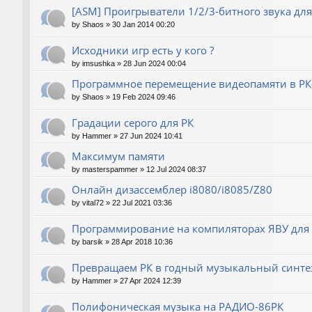
[ASM] Проигрыватели 1/2/3-битного звука для
by
Shaos
»
30 Jan 2014 00:20
Исходники игр есть у кого ?
by
imsushka
»
28 Jun 2024 00:04
Программное перемещение видеопамяти в РК
by
Shaos
»
19 Feb 2024 09:46
Градации серого для РК
by
Hammer
»
27 Jun 2024 10:41
Максимум памяти
by
masterspammer
»
12 Jul 2024 08:37
Онлайн дизассемблер i8080/i8085/Z80
by
vital72
»
22 Jul 2021 03:36
Программирование на компиляторах ЯВУ для
by
barsik
»
28 Apr 2018 10:36
Превращаем РК в годный музыкальный синте
by
Hammer
»
27 Apr 2024 12:39
Полифоническая музыка на РАДИО-86РК