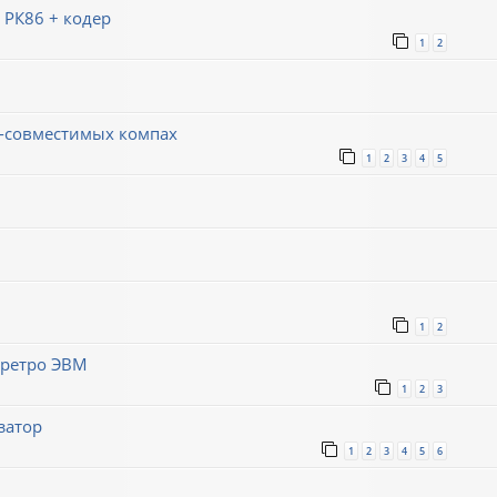
 РК86 + кодер
1
2
-совместимых компах
1
2
3
4
5
1
2
 ретро ЭВМ
1
2
3
затор
1
2
3
4
5
6