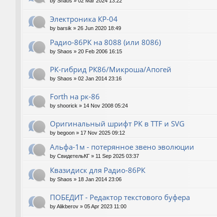
by
Shaos
»
02 Mar 2024 13:22
Электроника КР-04
by
barsik
»
26 Jun 2020 18:49
Радио-86РК на 8088 (или 8086)
by
Shaos
»
20 Feb 2006 16:15
РК-гибрид РК86/Микроша/Апогей
by
Shaos
»
02 Jan 2014 23:16
Forth на рк-86
by
shoorick
»
14 Nov 2008 05:24
Оригинальный шрифт РК в TTF и SVG
by
begoon
»
17 Nov 2025 09:12
Альфа-1м - потерянное звено эволюции
by
СвидетельКГ
»
11 Sep 2025 03:37
Квазидиск для Радио-86РК
by
Shaos
»
18 Jan 2014 23:06
ПОБЕДИТ - Редактор текстового буфера
by
Alikberov
»
05 Apr 2023 11:00