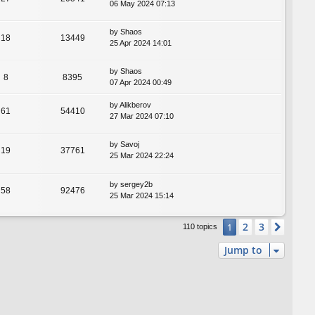
06 May 2024 07:13
by
Shaos
18
13449
25 Apr 2024 14:01
by
Shaos
8
8395
07 Apr 2024 00:49
by
Alikberov
61
54410
27 Mar 2024 07:10
by
Savoj
19
37761
25 Mar 2024 22:24
by
sergey2b
58
92476
25 Mar 2024 15:14
2
3
1
Next
110 topics
Jump to