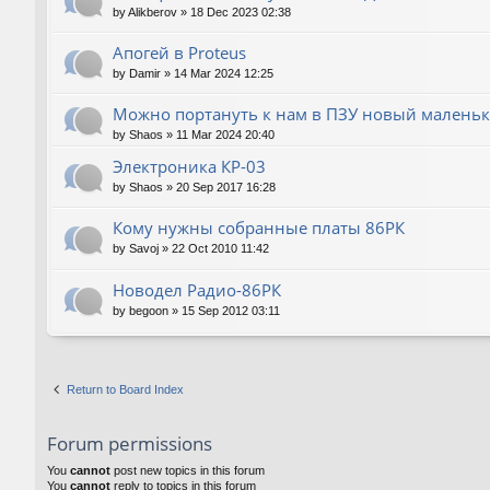
by
Alikberov
»
18 Dec 2023 02:38
Апогей в Proteus
by
Damir
»
14 Mar 2024 12:25
Можно портануть к нам в ПЗУ новый маленьк
by
Shaos
»
11 Mar 2024 20:40
Электроника КР-03
by
Shaos
»
20 Sep 2017 16:28
Кому нужны собранные платы 86РК
by
Savoj
»
22 Oct 2010 11:42
Новодел Радио-86РК
by
begoon
»
15 Sep 2012 03:11
Return to Board Index
Forum permissions
You
cannot
post new topics in this forum
You
cannot
reply to topics in this forum