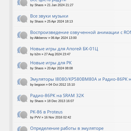
by
Shaos
»
21 Jan 2024 21:27
Все звуки музыки
by
Shaos
»
25 Apr 2024 18:13
Воспроизведение озвученной анимации с RO
by
Alikberov
»
06 Apr 2024 13:00
Новые игры для Апогей БК-01Ц
by
b2m
»
27 Aug 2024 23:47
Новые игры для РК
by
Shaos
»
20 Apr 2024 08:08
Эмуляторы I8080/КР580ВМ80A и Радио-86РК на
by
begoon
»
04 Oct 2012 15:10
Радио-86РК на SRAM 32K
by
Shaos
»
18 Dec 2013 16:07
РК-86 в Proteus
by
PVV
»
16 Nov 2016 02:42
Определение работы в эмуляторе