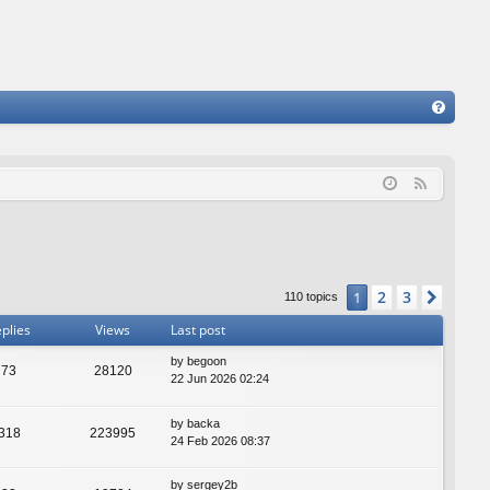
FA
Q
F
e
e
d
2
3
1
Next
110 topics
plies
Views
Last post
by
begoon
73
28120
22 Jun 2026 02:24
by
backa
318
223995
24 Feb 2026 08:37
by
sergey2b