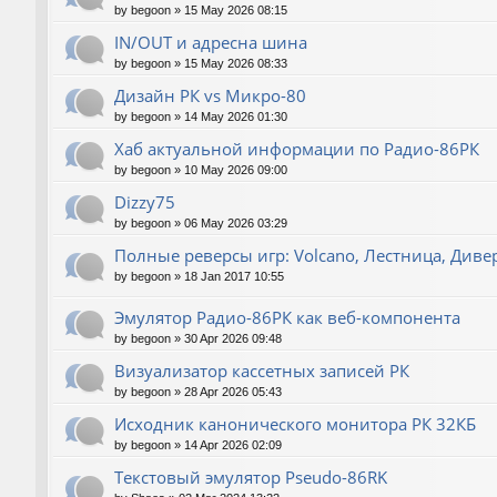
by
begoon
»
15 May 2026 08:15
IN/OUT и адресна шина
by
begoon
»
15 May 2026 08:33
Дизайн РК vs Микро-80
by
begoon
»
14 May 2026 01:30
Хаб актуальной информации по Радио-86РК
by
begoon
»
10 May 2026 09:00
Dizzy75
by
begoon
»
06 May 2026 03:29
Полные реверсы игр: Volcano, Лестница, Дивер
by
begoon
»
18 Jan 2017 10:55
Эмулятор Радио-86РК как веб-компонента
by
begoon
»
30 Apr 2026 09:48
Визуализатор кассетных записей РК
by
begoon
»
28 Apr 2026 05:43
Исходник канонического монитора РК 32КБ
by
begoon
»
14 Apr 2026 02:09
Текстовый эмулятор Pseudo-86RK