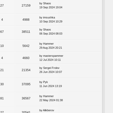
by
Shaos
27
27159
19 Sep 2024 19:04
by
imsushka
4
4988
10 Sep 2024 10:29
by
Shaos
67
38511
06 Sep 2024 08:03
by
Hammer
10
5642
29 Aug 2024 20:21
by
masterspammer
4
4660
12 Jul 2024 10:11
by
Sergei Frolov
21
21354
26 Jun 2024 10:07
by
Pyk
30
37095
11 Jun 2024 13:19
by
Hammer
81
36567
22 May 2024 01:38
by
Alikberov
27
20541