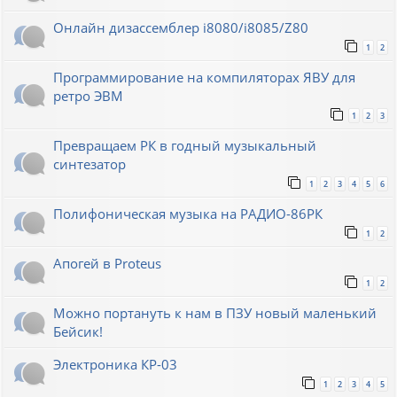
Онлайн дизассемблер i8080/i8085/Z80
1
2
Программирование на компиляторах ЯВУ для
ретро ЭВМ
1
2
3
Превращаем РК в годный музыкальный
синтезатор
1
2
3
4
5
6
Полифоническая музыка на РАДИО-86РК
1
2
Апогей в Proteus
1
2
Можно портануть к нам в ПЗУ новый маленький
Бейсик!
Электроника КР-03
1
2
3
4
5