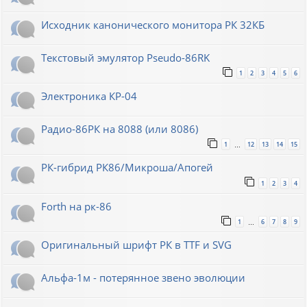
Исходник канонического монитора РК 32КБ
Текстовый эмулятор Pseudo-86RK
1
2
3
4
5
6
Электроника КР-04
Радио-86РК на 8088 (или 8086)
1
12
13
14
15
…
РК-гибрид РК86/Микроша/Апогей
1
2
3
4
Forth на рк-86
1
6
7
8
9
…
Оригинальный шрифт РК в TTF и SVG
Альфа-1м - потерянное звено эволюции