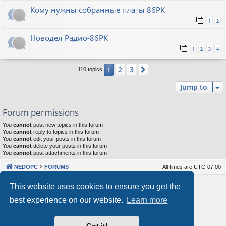
Кому нужны собранные платы 86РК
1
2
Новодел Радио-86РК
1
2
3
4
2
3
1
Next
110 topics
Jump to
Forum permissions
You
cannot
post new topics in this forum
You
cannot
reply to topics in this forum
You
cannot
edit your posts in this forum
You
cannot
delete your posts in this forum
You
cannot
post attachments in this forum
NEDOPC
FORUMS
All times are
UTC-07:00
Powered by
phpBB
® Forum Software © phpBB Limited
This website uses cookies to ensure you get the
Style by
Arty
&
halilesen
best experience on our website.
Learn more
Our VPS Hosting By RimuHosting