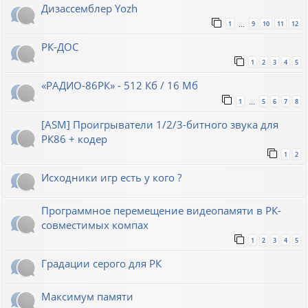
Дизассемблер Yozh
1
9
10
11
12
…
РК-ДОС
1
2
3
4
5
«РАДИО-86РК» - 512 Кб / 16 Мб
1
5
6
7
8
…
[ASM] Проигрыватели 1/2/3-битного звука для
РК86 + кодер
1
2
Исходники игр есть у кого ?
Программное перемещение видеопамяти в РК-
совместимых компах
1
2
3
4
5
Градации серого для РК
Максимум памяти