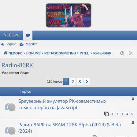
NEDOPC
Logout
Register
or
NEDOPC
u
FORUMS
RETROCOMPUTING
INTEL
Radio-86RK
F
e
m
Radio-86RK
e
s
Moderator:
Shaos
d
2
3
1
Next
110 topics
Topics
Браузерный эмулятор РК-совместимых
компьютеров на JavaScript
1
2
3
4
5
Радио-86РК на SRAM 128K Alpha (2014) & Beta
(2024)