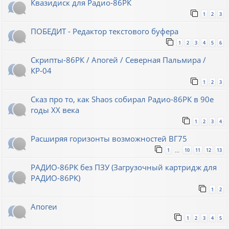
Квазидиск для Радио-86РК
1
2
3
ПОБЕДИТ - Редактор текстового буфера
1
2
3
4
5
6
Скрипты-86РК / Апогей / Северная Пальмира /
КР-04
1
2
3
Сказ про то, как Shaos собирал Радио-86РК в 90е
годы XX века
1
2
3
4
Расширяя горизонты возможностей ВГ75
1
10
11
12
13
…
РАДИО-86РК без ПЗУ (Загрузочный картридж для
РАДИО-86РК)
1
2
Апогеи
1
2
3
4
5