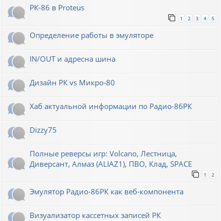
РК-86 в Proteus
1
2
3
4
5
Определение работы в эмуляторе
IN/OUT и адресна шина
Дизайн РК vs Микро-80
Хаб актуальной информации по Радио-86РК
Dizzy75
Полные реверсы игр: Volcano, Лестница,
Диверсант, Алмаз (ALIAZ1), ПВО, Клад, SPACE
1
2
Эмулятор Радио-86РК как веб-компонента
Визуализатор кассетных записей РК