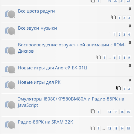
1
19
20
21
22
…
Все цвета радуги
1
2
3
Все звуки музыки
1
2
3
4
Воспроизведение озвученной анимации с ROM-
Дисков
1
6
7
8
9
…
Новые игры для Апогей БК-01Ц
Новые игры для РК
1
2
Эмуляторы I8080/КР580ВМ80A и Радио-86РК на
JavaScript
1
13
14
15
16
…
Радио-86РК на SRAM 32K
1
12
13
14
15
…