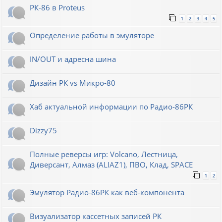
РК-86 в Proteus
1
2
3
4
5
Определение работы в эмуляторе
IN/OUT и адресна шина
Дизайн РК vs Микро-80
Хаб актуальной информации по Радио-86РК
Dizzy75
Полные реверсы игр: Volcano, Лестница,
Диверсант, Алмаз (ALIAZ1), ПВО, Клад, SPACE
1
2
Эмулятор Радио-86РК как веб-компонента
Визуализатор кассетных записей РК