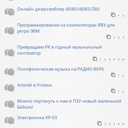
Онлайн дизассемблер i8080/i8085/Z80
1
2
Программирование на компиляторах ЯВУ для
ретро ЭВМ
1
2
3
Превращаем РК в годный музыкальный
синтезатор
1
2
3
4
5
6
Полифоническая музыка на РАДИО-86РК
1
2
Апогей в Proteus
1
2
Можно портануть к нам в ПЗУ новый маленький
Бейсик!
Электроника КР-03
1
2
3
4
5