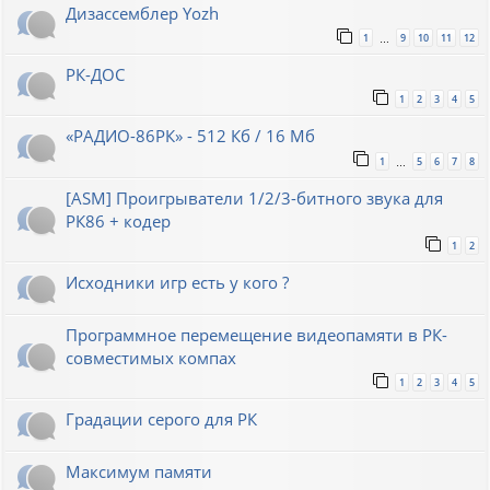
Дизассемблер Yozh
1
9
10
11
12
…
РК-ДОС
1
2
3
4
5
«РАДИО-86РК» - 512 Кб / 16 Мб
1
5
6
7
8
…
[ASM] Проигрыватели 1/2/3-битного звука для
РК86 + кодер
1
2
Исходники игр есть у кого ?
Программное перемещение видеопамяти в РК-
совместимых компах
1
2
3
4
5
Градации серого для РК
Максимум памяти