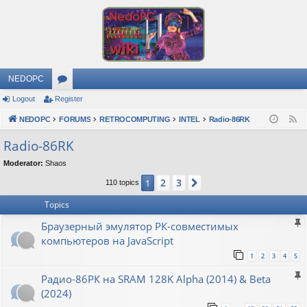
NEDOPC
Logout
Register
or
NEDOPC
u
FORUMS
RETROCOMPUTING
INTEL
Radio-86RK
F
e
m
Radio-86RK
e
s
Moderator:
Shaos
d
2
3
1
Next
110 topics
Topics
Браузерный эмулятор РК-совместимых
компьютеров на JavaScript
1
2
3
4
5
Радио-86РК на SRAM 128K Alpha (2014) & Beta
(2024)