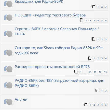
Квазидиск для Радио-86РК
1
2
3
ПОБЕДИТ - Редактор текстового буфера
1
2
3
4
5
6
Скрипты-86РК / Апогей / Северная Пальмира /
КР-04
1
2
3
Сказ про то, как Shaos собирал Радио-86РК в 90е
годы XX века
1
2
3
4
Расширяя горизонты возможностей ВГ75
1
10
11
12
13
…
РАДИО-86РК без ПЗУ (Загрузочный картридж для
РАДИО-86РК)
1
2
Апогеи
1
2
3
4
5