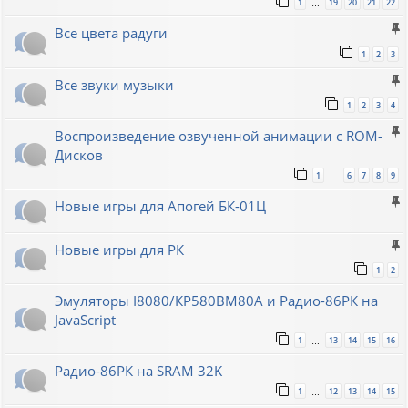
1
19
20
21
22
…
Все цвета радуги
1
2
3
Все звуки музыки
1
2
3
4
Воспроизведение озвученной анимации с ROM-
Дисков
1
6
7
8
9
…
Новые игры для Апогей БК-01Ц
Новые игры для РК
1
2
Эмуляторы I8080/КР580ВМ80A и Радио-86РК на
JavaScript
1
13
14
15
16
…
Радио-86РК на SRAM 32K
1
12
13
14
15
…