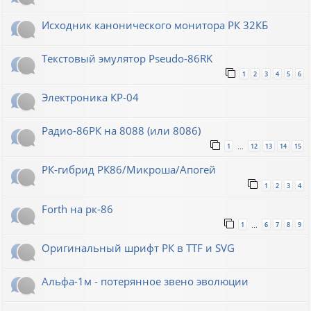
Исходник канонического монитора РК 32КБ
Текстовый эмулятор Pseudo-86RK
1
2
3
4
5
6
Электроника КР-04
Радио-86РК на 8088 (или 8086)
1
12
13
14
15
…
РК-гибрид РК86/Микроша/Апогей
1
2
3
4
Forth на рк-86
1
6
7
8
9
…
Оригинальный шрифт РК в TTF и SVG
Альфа-1м - потерянное звено эволюции