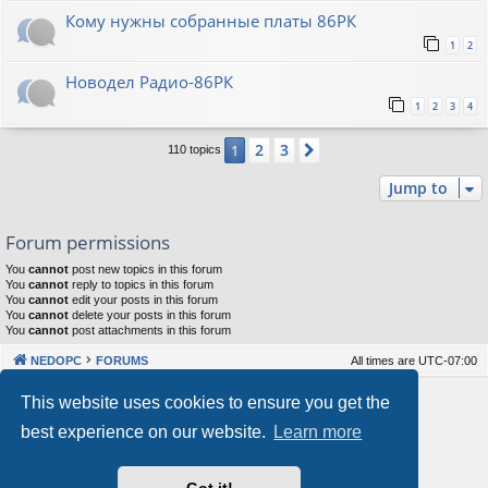
Кому нужны собранные платы 86РК
1
2
Новодел Радио-86РК
1
2
3
4
2
3
1
Next
110 topics
Jump to
Forum permissions
You
cannot
post new topics in this forum
You
cannot
reply to topics in this forum
You
cannot
edit your posts in this forum
You
cannot
delete your posts in this forum
You
cannot
post attachments in this forum
NEDOPC
FORUMS
All times are
UTC-07:00
Powered by
phpBB
® Forum Software © phpBB Limited
This website uses cookies to ensure you get the
Style by
Arty
&
halilesen
best experience on our website.
Learn more
Our VPS Hosting By RimuHosting