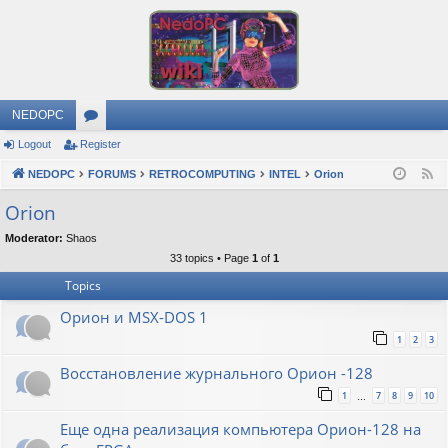
NEDOPC
Logout
Register
or
NEDOPC
u
FORUMS
RETROCOMPUTING
INTEL
Orion
F
e
m
Orion
e
s
Moderator:
Shaos
d
33 topics • Page
1
of
1
Topics
Орион и MSX-DOS 1
1
2
3
Восстановление журнального Орион -128
1
7
8
9
10
…
Еще одна реализация компьютера Орион-128 на