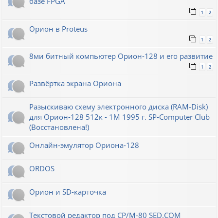
базе FPGA
1
2
Орион в Proteus
1
2
8ми битный компьютер Орион-128 и его развитие
1
2
Развёртка экрана Ориона
Разыскиваю схему электронного диска (RAM-Disk)
для Орион-128 512к - 1М 1995 г. SP-Computer Club
(Восстановлена!)
Онлайн-эмулятор Ориона-128
ORDOS
Орион и SD-карточка
Текстовой редактор под CP/M-80 SED.COM