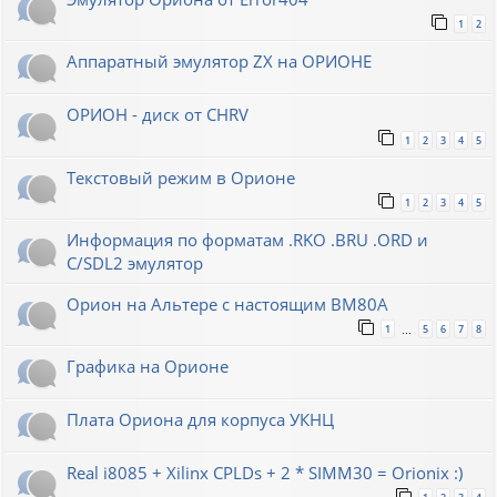
1
2
Аппаратный эмулятор ZX на ОРИОНЕ
ОРИОН - диск от CHRV
1
2
3
4
5
Текстовый режим в Орионе
1
2
3
4
5
Информация по форматам .RKO .BRU .ORD и
С/SDL2 эмулятор
Орион на Альтере с настоящим ВМ80А
1
5
6
7
8
…
Графика на Орионе
Плата Ориона для корпуса УКНЦ
Real i8085 + Xilinx CPLDs + 2 * SIMM30 = Orionix :)