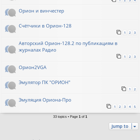
1
2
3
4
Орион и винчестер
Счётчики в Орион-128
1
2
3
Авторский Орион-128.2 по публикациям в
журналах Радио
1
2
3
Орион2VGA
Эмулятор ПК "ОРИОН"
1
2
Эмуляция Ориона-Про
1
2
3
4
5
33 topics • Page
1
of
1
Jump to