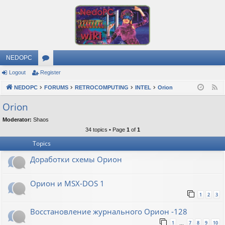
NEDOPC
Logout
Register
or
NEDOPC
u
FORUMS
RETROCOMPUTING
INTEL
Orion
F
e
m
Orion
e
s
Moderator:
Shaos
d
34 topics • Page
1
of
1
Topics
Доработки схемы Орион
Орион и MSX-DOS 1
1
2
3
Восстановление журнального Орион -128
1
7
8
9
10
…