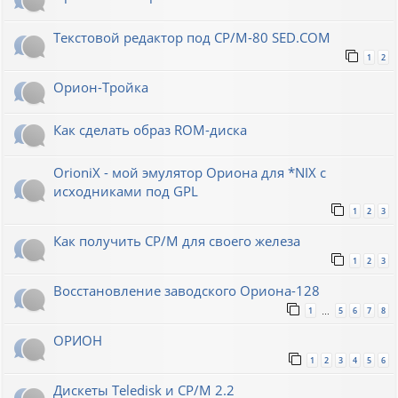
Текстовой редактор под CP/M-80 SED.COM
1
2
Орион-Тройка
Как сделать образ ROM-диска
OrioniX - мой эмулятор Ориона для *NIX с
исходниками под GPL
1
2
3
Как получить CP/M для своего железа
1
2
3
Восстановление заводского Ориона-128
1
5
6
7
8
…
ОРИОН
1
2
3
4
5
6
Дискеты Teledisk и CP/M 2.2