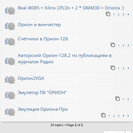
Real i8085 + Xilinx CPLDs + 2 * SIMM30 = Orionix :)
1
2
3
4
Орион и винчестер
Счётчики в Орион-128
1
2
3
Авторский Орион-128.2 по публикациям в
журналах Радио
1
2
3
Орион2VGA
Эмулятор ПК "ОРИОН"
1
2
Эмуляция Ориона-Про
1
2
3
4
5
34 topics • Page
1
of
1