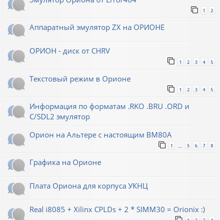
1
2
Аппаратный эмулятор ZX на ОРИОНЕ
ОРИОН - диск от CHRV
1
2
3
4
5
Текстовый режим в Орионе
1
2
3
4
5
Информация по форматам .RKO .BRU .ORD и
С/SDL2 эмулятор
Орион на Альтере с настоящим ВМ80А
1
5
6
7
8
…
Графика на Орионе
Плата Ориона для корпуса УКНЦ
Real i8085 + Xilinx CPLDs + 2 * SIMM30 = Orionix :)