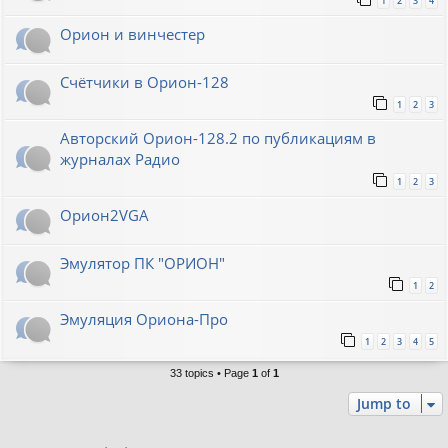
1
2
3
4
Орион и винчестер
Счётчики в Орион-128
1
2
3
Авторский Орион-128.2 по публикациям в
журналах Радио
1
2
3
Орион2VGA
Эмулятор ПК "ОРИОН"
1
2
Эмуляция Ориона-Про
1
2
3
4
5
33 topics • Page
1
of
1
Jump to