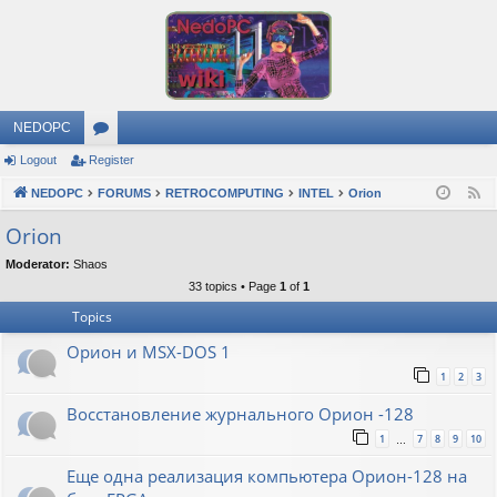
NEDOPC
Logout
Register
or
NEDOPC
u
FORUMS
RETROCOMPUTING
INTEL
Orion
F
e
m
Orion
e
s
Moderator:
Shaos
d
33 topics • Page
1
of
1
Topics
Орион и MSX-DOS 1
1
2
3
Восстановление журнального Орион -128
1
7
8
9
10
…
Еще одна реализация компьютера Орион-128 на