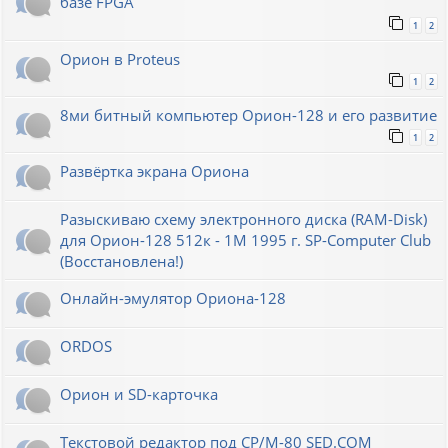
базе FPGA
1
2
Орион в Proteus
1
2
8ми битный компьютер Орион-128 и его развитие
1
2
Развёртка экрана Ориона
Разыскиваю схему электронного диска (RAM-Disk)
для Орион-128 512к - 1М 1995 г. SP-Computer Club
(Восстановлена!)
Онлайн-эмулятор Ориона-128
ORDOS
Орион и SD-карточка
Текстовой редактор под CP/M-80 SED.COM