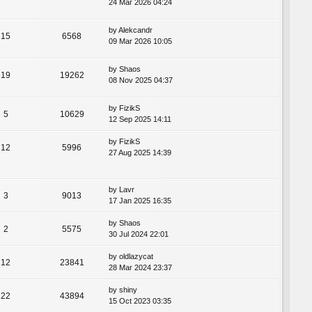
24 Mar 2026 04:24
by
Alekcandr
15
6568
09 Mar 2026 10:05
by
Shaos
19
19262
08 Nov 2025 04:37
by
FizikS
5
10629
12 Sep 2025 14:11
by
FizikS
12
5996
27 Aug 2025 14:39
by
Lavr
3
9013
17 Jan 2025 16:35
by
Shaos
2
5575
30 Jul 2024 22:01
by
oldlazycat
12
23841
28 Mar 2024 23:37
by
shiny
22
43894
15 Oct 2023 03:35