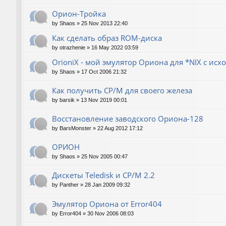
Орион-Тройка
by
Shaos
»
25 Nov 2013 22:40
Как сделать образ ROM-диска
by
otrazhenie
»
16 May 2022 03:59
OrioniX - мой эмулятор Ориона для *NIX с ис
by
Shaos
»
17 Oct 2006 21:32
Как получить CP/M для своего железа
by
barsik
»
13 Nov 2019 00:01
Восстановление заводского Ориона-128
by
BarsMonster
»
22 Aug 2012 17:12
ОРИОН
by
Shaos
»
25 Nov 2005 00:47
Дискеты Teledisk и CP/M 2.2
by
Panther
»
28 Jan 2009 09:32
Эмулятор Ориона от Error404
by
Error404
»
30 Nov 2006 08:03