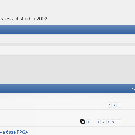
s, established in 2002
Re
1
2
3
1
6
7
8
9
10
…
на базе FPGA