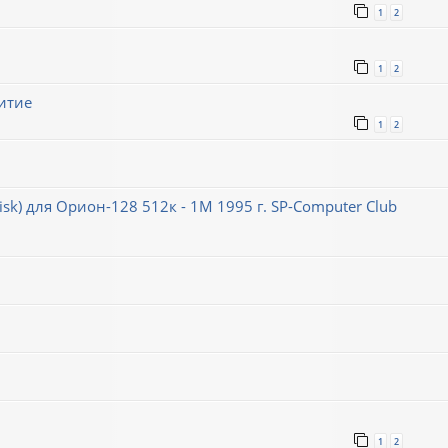
1
2
1
2
итие
1
2
k) для Орион-128 512к - 1М 1995 г. SP-Computer Club
1
2