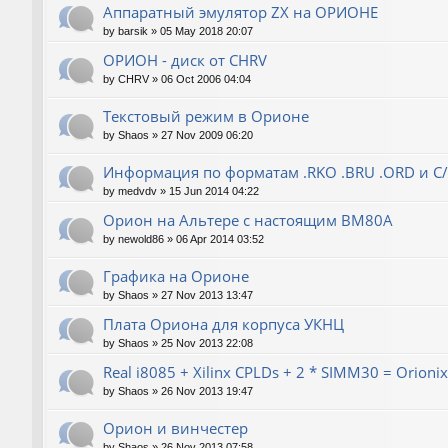
Аппаратный эмулятор ZX на ОРИОНЕ
by
barsik
»
05 May 2018 20:07
ОРИОН - диск от CHRV
by
CHRV
»
06 Oct 2006 04:04
Текстовый режим в Орионе
by
Shaos
»
27 Nov 2009 06:20
Информация по форматам .RKO .BRU .ORD и С
by
medvdv
»
15 Jun 2014 04:22
Орион на Альтере с настоящим ВМ80А
by
newold86
»
06 Apr 2014 03:52
Графика на Орионе
by
Shaos
»
27 Nov 2013 13:47
Плата Ориона для корпуса УКНЦ
by
Shaos
»
25 Nov 2013 22:08
Real i8085 + Xilinx CPLDs + 2 * SIMM30 = Orionix 
by
Shaos
»
26 Nov 2013 19:47
Орион и винчестер
by
Shaos
»
26 Nov 2013 07:58