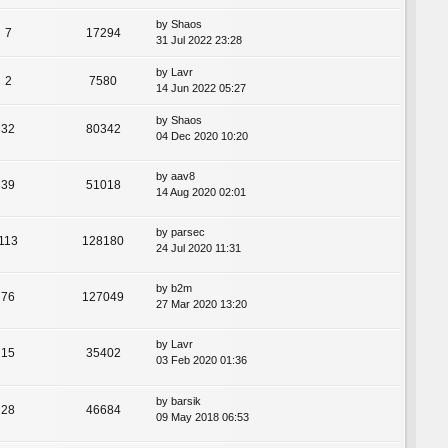
by
Shaos
7
17294
31 Jul 2022 23:28
by
Lavr
2
7580
14 Jun 2022 05:27
by
Shaos
32
80342
04 Dec 2020 10:20
by
aav8
39
51018
14 Aug 2020 02:01
by
parsec
113
128180
24 Jul 2020 11:31
by
b2m
76
127049
27 Mar 2020 13:20
by
Lavr
15
35402
03 Feb 2020 01:36
by
barsik
28
46684
09 May 2018 06:53