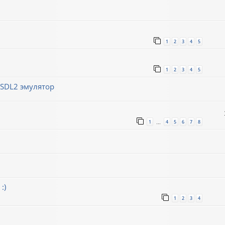
1
2
3
4
5
1
2
3
4
5
/SDL2 эмулятор
1
4
5
6
7
8
…
:)
1
2
3
4