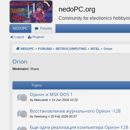
nedoPC.org
Community for electronics hobbyist
NEDOPC
Forums
Logout
Register
NEDOPC
FORUMS
RETROCOMPUTING
INTEL
Orion
Orion
Moderator:
Shaos
Topics
Орион и MSX-DOS 1
by
Alekcandr
»
14 Jun 2026 10:32
Восстановление журнального Орион -128
by
Newserg
»
25 Feb 2026 00:37
Еще одна реализация компьютера Орион-128 