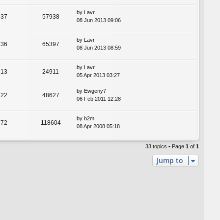
by
Lavr
37
57938
08 Jun 2013 09:06
by
Lavr
36
65397
08 Jun 2013 08:59
by
Lavr
13
24911
05 Apr 2013 03:27
by
Ewgeny7
22
48627
06 Feb 2011 12:28
by
b2m
72
118604
08 Apr 2008 05:18
33 topics • Page
1
of
1
Jump to