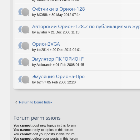
Счётчики в Орион-128
by
MC68k
»
30 May 2012 07:14
Авторский Орион-128.2 по публикациям в жу
by
aviator
»
21 Dec 2008 11:13
Орион2VGA
by
idc2814
»
20 Dec 2011 04:01
Эмулятор ПК "ОРИОН"
by
Alekcandr
»
01 Feb 2008 01:45
Эмуляция Ориона-Про
by
b2m
»
05 Feb 2008 12:28
Return to Board Index
Forum permissions
You
cannot
post new topics in this forum
You
cannot
reply to topics in this forum
You
cannot
edit your posts in this forum
You
cannot
delete your posts in this forum