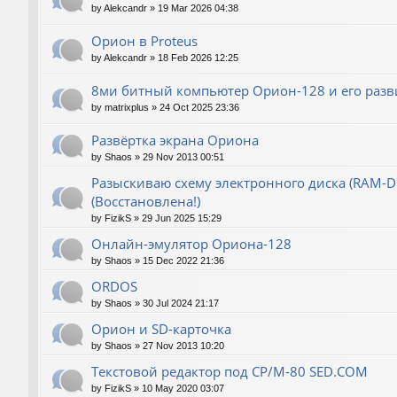
by
Alekcandr
»
19 Mar 2026 04:38
Орион в Proteus
by
Alekcandr
»
18 Feb 2026 12:25
8ми битный компьютер Орион-128 и его разв
by
matrixplus
»
24 Oct 2025 23:36
Развёртка экрана Ориона
by
Shaos
»
29 Nov 2013 00:51
Разыскиваю схему электронного диска (RAM-Dis
(Восстановлена!)
by
FizikS
»
29 Jun 2025 15:29
Онлайн-эмулятор Ориона-128
by
Shaos
»
15 Dec 2022 21:36
ORDOS
by
Shaos
»
30 Jul 2024 21:17
Орион и SD-карточка
by
Shaos
»
27 Nov 2013 10:20
Текстовой редактор под CP/M-80 SED.COM
by
FizikS
»
10 May 2020 03:07