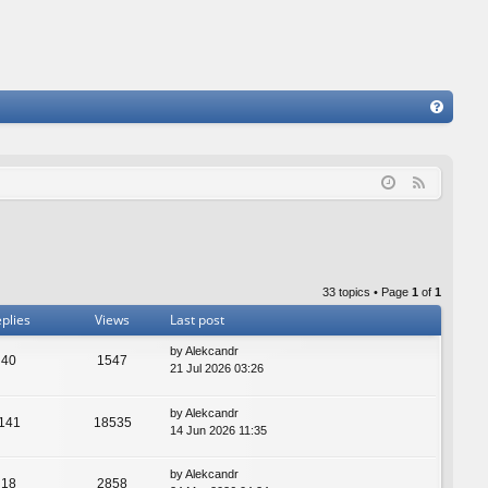
FA
Q
F
e
e
d
33 topics • Page
1
of
1
plies
Views
Last post
by
Alekcandr
40
1547
21 Jul 2026 03:26
by
Alekcandr
141
18535
14 Jun 2026 11:35
by
Alekcandr
18
2858