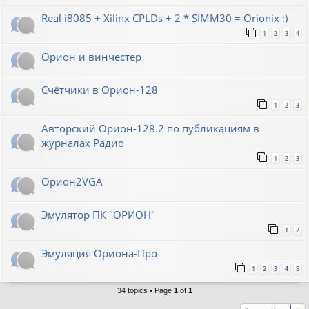
Real i8085 + Xilinx CPLDs + 2 * SIMM30 = Orionix :)
1
2
3
4
Орион и винчестер
Счётчики в Орион-128
1
2
3
Авторский Орион-128.2 по публикациям в
журналах Радио
1
2
3
Орион2VGA
Эмулятор ПК "ОРИОН"
1
2
Эмуляция Ориона-Про
1
2
3
4
5
34 topics • Page
1
of
1