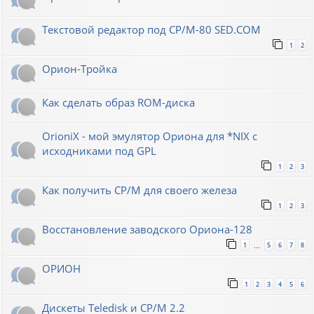
Текстовой редактор под CP/M-80 SED.COM
1
2
Орион-Тройка
Как сделать образ ROM-диска
OrioniX - мой эмулятор Ориона для *NIX с
исходниками под GPL
1
2
3
Как получить CP/M для своего железа
1
2
3
Восстановление заводского Ориона-128
1
5
6
7
8
…
ОРИОН
1
2
3
4
5
6
Дискеты Teledisk и CP/M 2.2