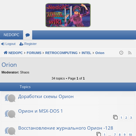
NEDOPC
Logout
Register
or
NEDOPC
u
FORUMS
RETROCOMPUTING
INTEL
Orion
F
e
m
Orion
e
s
Moderator:
Shaos
d
34 topics • Page
1
of
1
Topics
Доработки схемы Орион
Орион и MSX-DOS 1
1
2
3
Восстановление журнального Орион -128
1
7
8
9
10
…