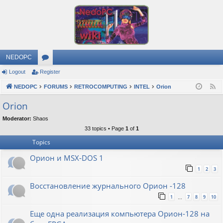
NEDOPC
Logout
Register
or
NEDOPC
u
FORUMS
RETROCOMPUTING
INTEL
Orion
F
e
m
Orion
e
s
Moderator:
Shaos
d
33 topics • Page
1
of
1
Topics
Орион и MSX-DOS 1
1
2
3
Восстановление журнального Орион -128
1
7
8
9
10
…
Еще одна реализация компьютера Орион-128 на