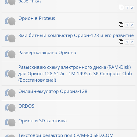
базе FPGA
1
2
Орион в Proteus
1
2
8ми битный компьютер Орион-128 и его развитие
1
2
Развёртка экрана Ориона
Разыскиваю схему электронного диска (RAM-Disk)
для Орион-128 512к - 1М 1995 г. SP-Computer Club
(Восстановлена!)
Онлайн-эмулятор Ориона-128
ORDOS
Орион и SD-карточка
Текстовой редактор под CP/M-80 SED.COM