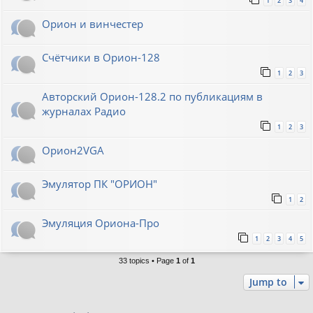
1
2
3
4
Орион и винчестер
Счётчики в Орион-128
1
2
3
Авторский Орион-128.2 по публикациям в
журналах Радио
1
2
3
Орион2VGA
Эмулятор ПК "ОРИОН"
1
2
Эмуляция Ориона-Про
1
2
3
4
5
33 topics • Page
1
of
1
Jump to