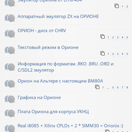
1
2
Аппаратный эмулятор ZX на ОРИОНЕ
ОРИОН - диск от CHRV
1
2
3
4
5
Текстовый режим в Орионе
1
2
3
4
5
Информация по форматам .RKO .BRU .ORD и
С/SDL2 эмулятор
Орион на Альтере с настоящим ВМ80А
1
5
6
7
8
…
Графика на Орионе
Плата Ориона для корпуса УКНЦ
Real i8085 + Xilinx CPLDs + 2 * SIMM30 = Orionix :)