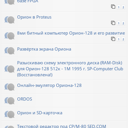
базе FPGA
1
2
Орион в Proteus
1
2
8ми битный компьютер Орион-128 и его развитие
1
2
Развёртка экрана Ориона
Разыскиваю схему электронного диска (RAM-Disk)
для Орион-128 512к - 1М 1995 г. SP-Computer Club
(Восстановлена!)
Онлайн-эмулятор Ориона-128
ORDOS
Орион и SD-карточка
Текстовой редактор под CP/M-80 SED.COM