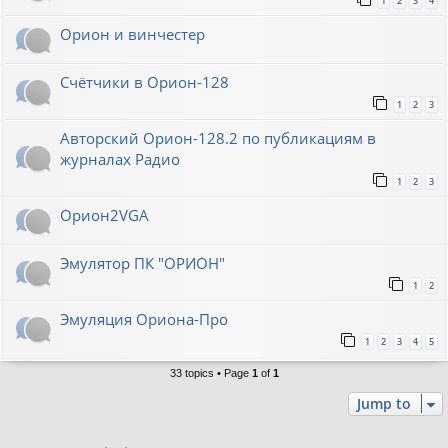
1
2
3
4
Орион и винчестер
Счётчики в Орион-128
1
2
3
Авторский Орион-128.2 по публикациям в
журналах Радио
1
2
3
Орион2VGA
Эмулятор ПК "ОРИОН"
1
2
Эмуляция Ориона-Про
1
2
3
4
5
33 topics • Page
1
of
1
Jump to