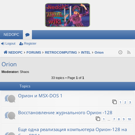
NEDOPC
Logout
Register
or
NEDOPC
u
FORUMS
RETROCOMPUTING
INTEL
Orion
F
e
m
Orion
e
s
Moderator:
Shaos
d
33 topics • Page
1
of
1
Topics
Орион и MSX-DOS 1
1
2
3
Восстановление журнального Орион -128
1
7
8
9
10
…
Еще одна реализация компьютера Орион-128 на