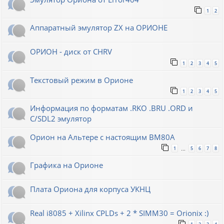
1
2
Аппаратный эмулятор ZX на ОРИОНЕ
ОРИОН - диск от CHRV
1
2
3
4
5
Текстовый режим в Орионе
1
2
3
4
5
Информация по форматам .RKO .BRU .ORD и
С/SDL2 эмулятор
Орион на Альтере с настоящим ВМ80А
1
5
6
7
8
…
Графика на Орионе
Плата Ориона для корпуса УКНЦ
Real i8085 + Xilinx CPLDs + 2 * SIMM30 = Orionix :)