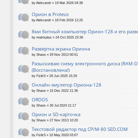
by
Alekcandr
»
19 Mar 2026 04:38
Орион в Proteus
by
Alekcandr
»
18 Feb 2026 12:25
8ми битный компьютер Орион-128 и его разв
by
matrixplus
»
24 Oct 2025 23:36
Развёртка экрана Ориона
by
Shaos
»
29 Nov 2013 00:51
Разыскиваю схему электронного диска (RAM-Dis
(Восстановлена!)
by
FizikS
»
29 Jun 2025 15:29
Онлайн-эмулятор Ориона-128
by
Shaos
»
15 Dec 2022 21:36
ORDOS
by
Shaos
»
30 Jul 2024 21:17
Орион и SD-карточка
by
Shaos
»
27 Nov 2013 10:20
Текстовой редактор под CP/M-80 SED.COM
by
FizikS
»
10 May 2020 03:07