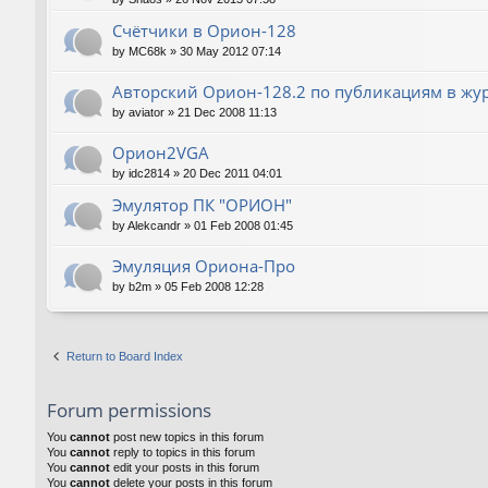
Счётчики в Орион-128
by
MC68k
»
30 May 2012 07:14
Авторский Орион-128.2 по публикациям в жу
by
aviator
»
21 Dec 2008 11:13
Орион2VGA
by
idc2814
»
20 Dec 2011 04:01
Эмулятор ПК "ОРИОН"
by
Alekcandr
»
01 Feb 2008 01:45
Эмуляция Ориона-Про
by
b2m
»
05 Feb 2008 12:28
Return to Board Index
Forum permissions
You
cannot
post new topics in this forum
You
cannot
reply to topics in this forum
You
cannot
edit your posts in this forum
You
cannot
delete your posts in this forum