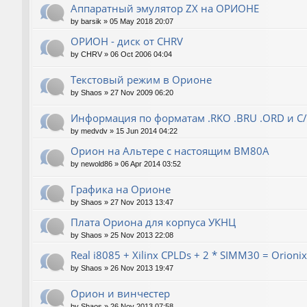
Аппаратный эмулятор ZX на ОРИОНЕ
by
barsik
»
05 May 2018 20:07
ОРИОН - диск от CHRV
by
CHRV
»
06 Oct 2006 04:04
Текстовый режим в Орионе
by
Shaos
»
27 Nov 2009 06:20
Информация по форматам .RKO .BRU .ORD и С
by
medvdv
»
15 Jun 2014 04:22
Орион на Альтере с настоящим ВМ80А
by
newold86
»
06 Apr 2014 03:52
Графика на Орионе
by
Shaos
»
27 Nov 2013 13:47
Плата Ориона для корпуса УКНЦ
by
Shaos
»
25 Nov 2013 22:08
Real i8085 + Xilinx CPLDs + 2 * SIMM30 = Orionix 
by
Shaos
»
26 Nov 2013 19:47
Орион и винчестер
by
Shaos
»
26 Nov 2013 07:58