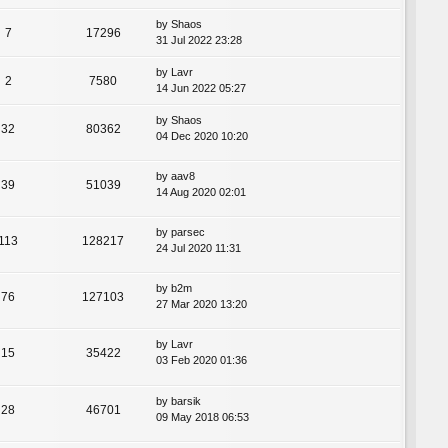
by
Shaos
7
17296
31 Jul 2022 23:28
by
Lavr
2
7580
14 Jun 2022 05:27
by
Shaos
32
80362
04 Dec 2020 10:20
by
aav8
39
51039
14 Aug 2020 02:01
by
parsec
113
128217
24 Jul 2020 11:31
by
b2m
76
127103
27 Mar 2020 13:20
by
Lavr
15
35422
03 Feb 2020 01:36
by
barsik
28
46701
09 May 2018 06:53