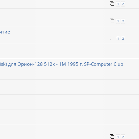
1
2
1
2
итие
1
2
k) для Орион-128 512к - 1М 1995 г. SP-Computer Club
1
2