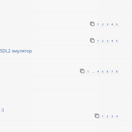
1
2
3
4
5
1
2
3
4
5
/SDL2 эмулятор
1
4
5
6
7
8
…
:)
1
2
3
4