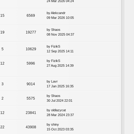
24 Mar 2026 04:24
by
Alekcandr
15
6569
09 Mar 2026 10:05
by
Shaos
19
19277
08 Nov 2025 04:37
by
FizikS
5
10629
12 Sep 2025 14:11
by
FizikS
12
5996
27 Aug 2025 14:39
by
Lavr
3
9014
17 Jan 2025 16:35
by
Shaos
2
5575
30 Jul 2024 22:01
by
oldlazycat
12
23841
28 Mar 2024 23:37
by
shiny
22
43908
15 Oct 2023 03:35