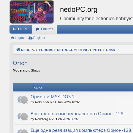
nedoPC.org
Community for electronics hobbyist
NEDOPC
Forums
Logout
Register
NEDOPC
FORUMS
RETROCOMPUTING
INTEL
Orion
Orion
Moderator:
Shaos
Topics
Орион и MSX-DOS 1
by
Alekcandr
»
14 Jun 2026 10:32
Восстановление журнального Орион -128
by
Newserg
»
25 Feb 2026 00:37
Еще одна реализация компьютера Орион-128 