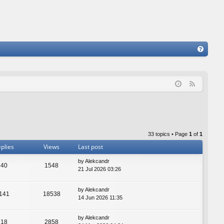
FA
Q
F
e
e
d
33 topics • Page
1
of
1
plies
Views
Last post
by
Alekcandr
40
1548
21 Jul 2026 03:26
by
Alekcandr
141
18538
14 Jun 2026 11:35
by
Alekcandr
18
2858