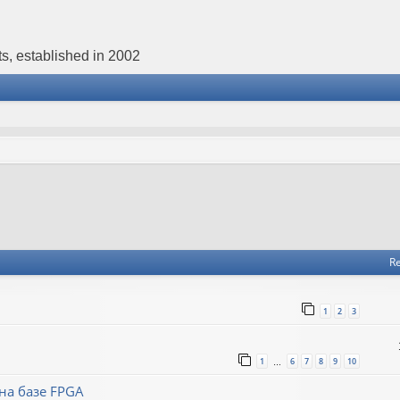
s, established in 2002
Re
1
2
3
1
6
7
8
9
10
…
на базе FPGA