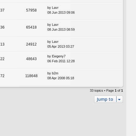
by
Lavr
37
57958
08 Jun 2013 09:06
by
Lavr
36
65418
08 Jun 2013 08:59
by
Lavr
13
24912
05 Apr 2013 03:27
by
Ewgeny7
22
48643
06 Feb 2011 12:28
by
b2m
72
118648
08 Apr 2008 05:18
33 topics • Page
1
of
1
Jump to