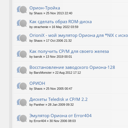
Орион-Тройка
by
Shaos
»
25 Nov 2013 22:40
Как сделать образ ROM-диска
by
otrazhenie
»
16 May 2022 03:59
OrioniX - мой эмулятор Ориона для *NIX с ис
by
Shaos
»
17 Oct 2006 21:32
Как получить CP/M для своего железа
by
barsik
»
13 Nov 2019 00:01
Восстановление заводского Ориона-128
by
BarsMonster
»
22 Aug 2012 17:12
ОРИОН
by
Shaos
»
25 Nov 2005 00:47
Дискеты Teledisk и CP/M 2.2
by
Panther
»
28 Jan 2009 09:32
Эмулятор Ориона от Error404
by
Error404
»
30 Nov 2006 08:03