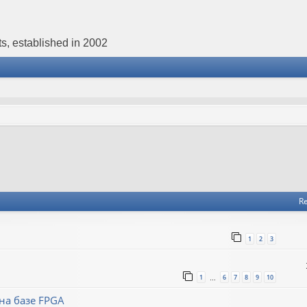
s, established in 2002
Re
1
2
3
1
6
7
8
9
10
…
на базе FPGA