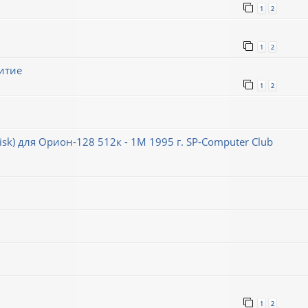
1
2
1
2
итие
1
2
k) для Орион-128 512к - 1М 1995 г. SP-Computer Club
1
2