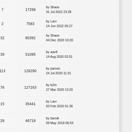
by
Shaos
7
17298
31 Jul 2022 23:28
by
Lavr
2
7583
14 Jun 2022 05:27
by
Shaos
32
80392
04 Dec 2020 10:20
by
aav8
39
51095
14 Aug 2020 02:01
by
parsec
113
128290
24 Jul 2020 11:31
by
b2m
76
127163
27 Mar 2020 13:20
by
Lavr
15
35441
03 Feb 2020 01:36
by
barsik
28
46718
09 May 2018 06:53