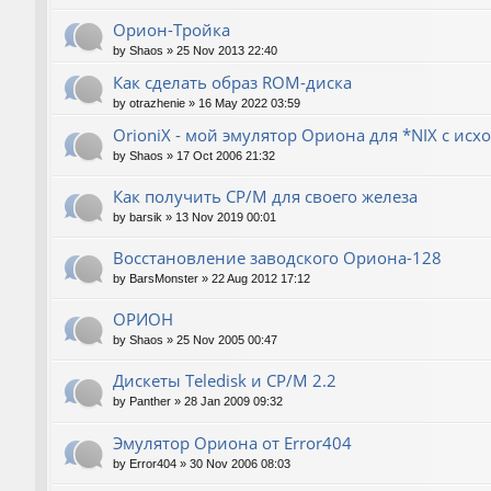
Орион-Тройка
by
Shaos
»
25 Nov 2013 22:40
Как сделать образ ROM-диска
by
otrazhenie
»
16 May 2022 03:59
OrioniX - мой эмулятор Ориона для *NIX с ис
by
Shaos
»
17 Oct 2006 21:32
Как получить CP/M для своего железа
by
barsik
»
13 Nov 2019 00:01
Восстановление заводского Ориона-128
by
BarsMonster
»
22 Aug 2012 17:12
ОРИОН
by
Shaos
»
25 Nov 2005 00:47
Дискеты Teledisk и CP/M 2.2
by
Panther
»
28 Jan 2009 09:32
Эмулятор Ориона от Error404
by
Error404
»
30 Nov 2006 08:03