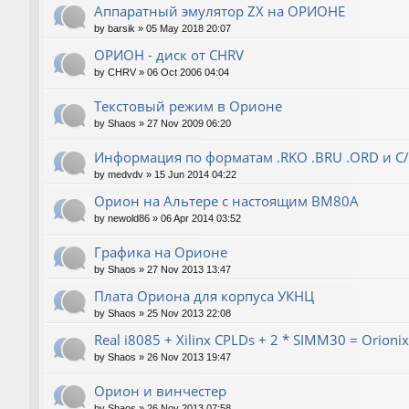
Аппаратный эмулятор ZX на ОРИОНЕ
by
barsik
»
05 May 2018 20:07
ОРИОН - диск от CHRV
by
CHRV
»
06 Oct 2006 04:04
Текстовый режим в Орионе
by
Shaos
»
27 Nov 2009 06:20
Информация по форматам .RKO .BRU .ORD и С
by
medvdv
»
15 Jun 2014 04:22
Орион на Альтере с настоящим ВМ80А
by
newold86
»
06 Apr 2014 03:52
Графика на Орионе
by
Shaos
»
27 Nov 2013 13:47
Плата Ориона для корпуса УКНЦ
by
Shaos
»
25 Nov 2013 22:08
Real i8085 + Xilinx CPLDs + 2 * SIMM30 = Orionix 
by
Shaos
»
26 Nov 2013 19:47
Орион и винчестер
by
Shaos
»
26 Nov 2013 07:58