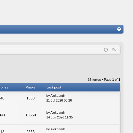
FA
Q
F
e
e
d
33 topics • Page
1
of
1
plies
Views
Last post
by
Alekcandr
40
1550
21 Jul 2026 03:26
by
Alekcandr
141
18550
14 Jun 2026 11:35
by
Alekcandr
18
2863