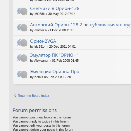
Счётчики в Орион-128
by
MC68k
»
30 May 2012 07:14
Авторский Орион-128.2 по публикациям в жу
by
aviator
»
21 Dec 2008 11:13
Орион2VGA
by
idc2814
»
20 Dec 2011 04:01
Эмулятор ПК "ОРИОН"
by
Alekcandr
»
01 Feb 2008 01:45
Эмуляция Ориона-Про
by
b2m
»
05 Feb 2008 12:28
Return to Board Index
Forum permissions
You
cannot
post new topics in this forum
You
cannot
reply to topics in this forum
You
cannot
edit your posts in this forum
You
cannot
delete your posts in this forum