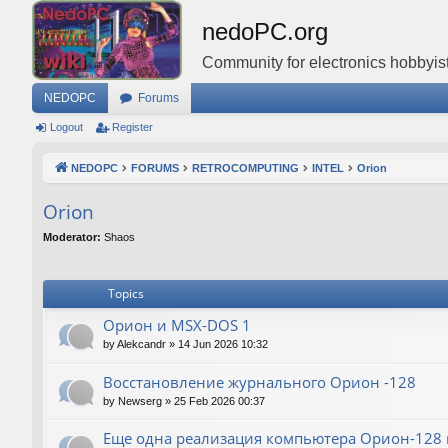
nedoPC.org
Community for electronics hobbyist
NEDOPC
Forums
Logout
Register
NEDOPC
FORUMS
RETROCOMPUTING
INTEL
Orion
Orion
Moderator:
Shaos
Topics
Орион и MSX-DOS 1
by
Alekcandr
»
14 Jun 2026 10:32
Восстановление журнального Орион -128
by
Newserg
»
25 Feb 2026 00:37
Еще одна реализация компьютера Орион-128 