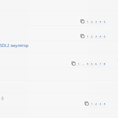
1
2
3
4
5
1
2
3
4
5
/SDL2 эмулятор
1
4
5
6
7
8
…
:)
1
2
3
4