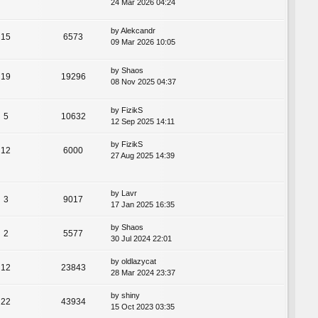
24 Mar 2026 04:24
by
Alekcandr
15
6573
09 Mar 2026 10:05
by
Shaos
19
19296
08 Nov 2025 04:37
by
FizikS
5
10632
12 Sep 2025 14:11
by
FizikS
12
6000
27 Aug 2025 14:39
by
Lavr
3
9017
17 Jan 2025 16:35
by
Shaos
2
5577
30 Jul 2024 22:01
by
oldlazycat
12
23843
28 Mar 2024 23:37
by
shiny
22
43934
15 Oct 2023 03:35