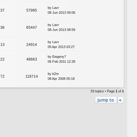
by
Lavr
37
57995
08 Jun 2013 09:06
by
Lavr
36
65447
08 Jun 2013 08:59
by
Lavr
13
24914
05 Apr 2013 03:27
by
Ewgeny7
22
48663
06 Feb 2011 12:28
by
b2m
72
118714
08 Apr 2008 05:18
33 topics • Page
1
of
1
Jump to