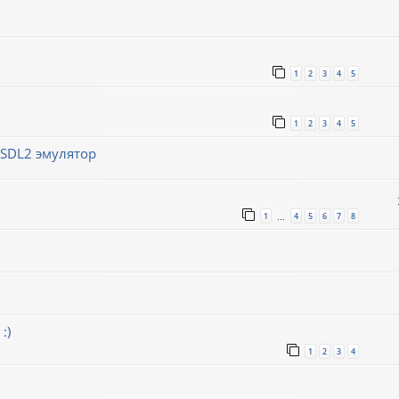
1
2
3
4
5
1
2
3
4
5
/SDL2 эмулятор
1
4
5
6
7
8
…
:)
1
2
3
4