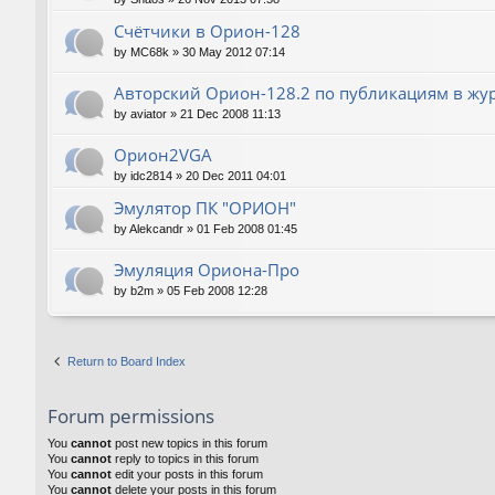
Счётчики в Орион-128
by
MC68k
»
30 May 2012 07:14
Авторский Орион-128.2 по публикациям в жу
by
aviator
»
21 Dec 2008 11:13
Орион2VGA
by
idc2814
»
20 Dec 2011 04:01
Эмулятор ПК "ОРИОН"
by
Alekcandr
»
01 Feb 2008 01:45
Эмуляция Ориона-Про
by
b2m
»
05 Feb 2008 12:28
Return to Board Index
Forum permissions
You
cannot
post new topics in this forum
You
cannot
reply to topics in this forum
You
cannot
edit your posts in this forum
You
cannot
delete your posts in this forum