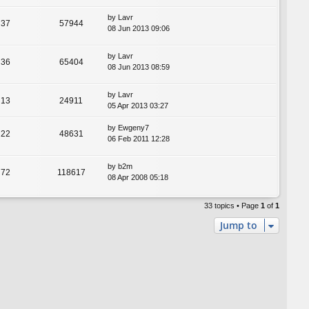
by
Lavr
37
57944
08 Jun 2013 09:06
by
Lavr
36
65404
08 Jun 2013 08:59
by
Lavr
13
24911
05 Apr 2013 03:27
by
Ewgeny7
22
48631
06 Feb 2011 12:28
by
b2m
72
118617
08 Apr 2008 05:18
33 topics • Page
1
of
1
Jump to