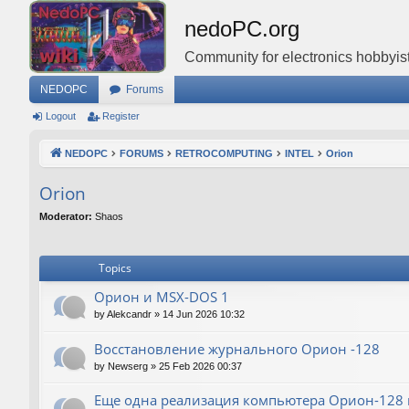
nedoPC.org
Community for electronics hobbyist
NEDOPC
Forums
Logout
Register
NEDOPC
FORUMS
RETROCOMPUTING
INTEL
Orion
Orion
Moderator:
Shaos
Topics
Орион и MSX-DOS 1
by
Alekcandr
»
14 Jun 2026 10:32
Восстановление журнального Орион -128
by
Newserg
»
25 Feb 2026 00:37
Еще одна реализация компьютера Орион-128 