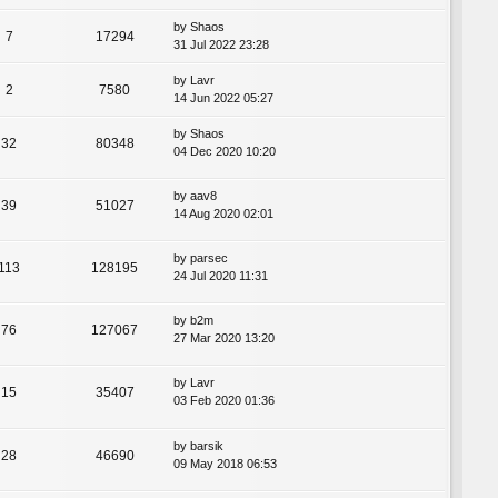
by
Shaos
7
17294
31 Jul 2022 23:28
by
Lavr
2
7580
14 Jun 2022 05:27
by
Shaos
32
80348
04 Dec 2020 10:20
by
aav8
39
51027
14 Aug 2020 02:01
by
parsec
113
128195
24 Jul 2020 11:31
by
b2m
76
127067
27 Mar 2020 13:20
by
Lavr
15
35407
03 Feb 2020 01:36
by
barsik
28
46690
09 May 2018 06:53