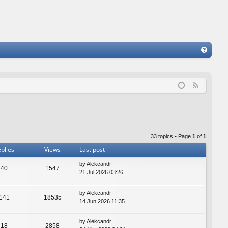
FA
Q
F
e
e
d
33 topics • Page
1
of
1
plies
Views
Last post
by
Alekcandr
40
1547
21 Jul 2026 03:26
by
Alekcandr
141
18535
14 Jun 2026 11:35
by
Alekcandr
18
2858