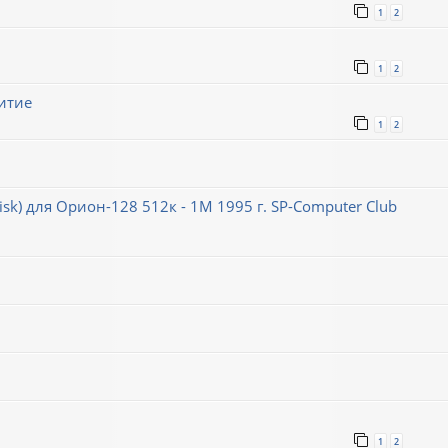
1
2
1
2
итие
1
2
k) для Орион-128 512к - 1М 1995 г. SP-Computer Club
1
2