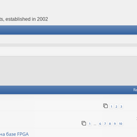
s, established in 2002
Re
1
2
3
1
6
7
8
9
10
…
на базе FPGA