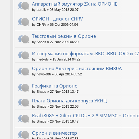
Аппаратный эмулятор ZX на ОРИОНЕ
by
barsik
»
05 May 2018 20:07
ОРИОН - диск от CHRV
by
CHRV
»
06 Oct 2006 04:04
Текстовый режим в Орионе
by
Shaos
»
27 Nov 2009 06:20
Информация по форматам .RKO .BRU .ORD и С
by
medvdv
»
15 Jun 2014 04:22
Орион на Альтере с настоящим ВМ80А
by
newold86
»
06 Apr 2014 03:52
Графика на Орионе
by
Shaos
»
27 Nov 2013 13:47
Плата Ориона для корпуса УКНЦ
by
Shaos
»
25 Nov 2013 22:08
Real i8085 + Xilinx CPLDs + 2 * SIMM30 = Orionix 
by
Shaos
»
26 Nov 2013 19:47
Орион и винчестер
by
Shaos
»
26 Nov 2013 07:58