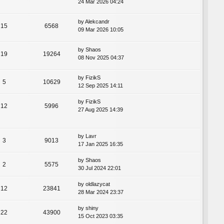
24 Mar 2026 04:24
by
Alekcandr
15
6568
09 Mar 2026 10:05
by
Shaos
19
19264
08 Nov 2025 04:37
by
FizikS
5
10629
12 Sep 2025 14:11
by
FizikS
12
5996
27 Aug 2025 14:39
by
Lavr
3
9013
17 Jan 2025 16:35
by
Shaos
2
5575
30 Jul 2024 22:01
by
oldlazycat
12
23841
28 Mar 2024 23:37
by
shiny
22
43900
15 Oct 2023 03:35