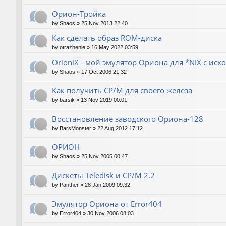
Орион-Тройка
by
Shaos
»
25 Nov 2013 22:40
Как сделать образ ROM-диска
by
otrazhenie
»
16 May 2022 03:59
OrioniX - мой эмулятор Ориона для *NIX с ис
by
Shaos
»
17 Oct 2006 21:32
Как получить CP/M для своего железа
by
barsik
»
13 Nov 2019 00:01
Восстановление заводского Ориона-128
by
BarsMonster
»
22 Aug 2012 17:12
ОРИОН
by
Shaos
»
25 Nov 2005 00:47
Дискеты Teledisk и CP/M 2.2
by
Panther
»
28 Jan 2009 09:32
Эмулятор Ориона от Error404
by
Error404
»
30 Nov 2006 08:03