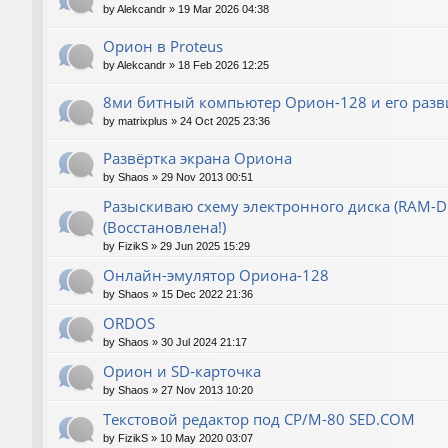
by
Alekcandr
»
19 Mar 2026 04:38
Орион в Proteus
by
Alekcandr
»
18 Feb 2026 12:25
8ми битный компьютер Орион-128 и его разв
by
matrixplus
»
24 Oct 2025 23:36
Развёртка экрана Ориона
by
Shaos
»
29 Nov 2013 00:51
Разыскиваю схему электронного диска (RAM-Dis
(Восстановлена!)
by
FizikS
»
29 Jun 2025 15:29
Онлайн-эмулятор Ориона-128
by
Shaos
»
15 Dec 2022 21:36
ORDOS
by
Shaos
»
30 Jul 2024 21:17
Орион и SD-карточка
by
Shaos
»
27 Nov 2013 10:20
Текстовой редактор под CP/M-80 SED.COM
by
FizikS
»
10 May 2020 03:07