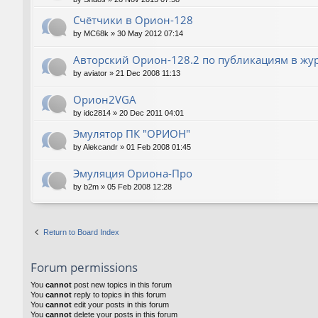
Счётчики в Орион-128
by
MC68k
»
30 May 2012 07:14
Авторский Орион-128.2 по публикациям в жу
by
aviator
»
21 Dec 2008 11:13
Орион2VGA
by
idc2814
»
20 Dec 2011 04:01
Эмулятор ПК "ОРИОН"
by
Alekcandr
»
01 Feb 2008 01:45
Эмуляция Ориона-Про
by
b2m
»
05 Feb 2008 12:28
Return to Board Index
Forum permissions
You
cannot
post new topics in this forum
You
cannot
reply to topics in this forum
You
cannot
edit your posts in this forum
You
cannot
delete your posts in this forum