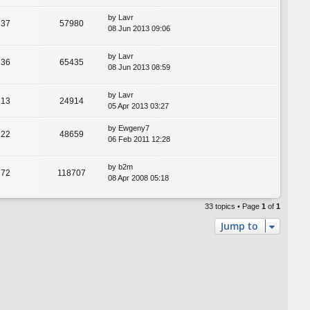
by
Lavr
37
57980
08 Jun 2013 09:06
by
Lavr
36
65435
08 Jun 2013 08:59
by
Lavr
13
24914
05 Apr 2013 03:27
by
Ewgeny7
22
48659
06 Feb 2011 12:28
by
b2m
72
118707
08 Apr 2008 05:18
33 topics • Page
1
of
1
Jump to