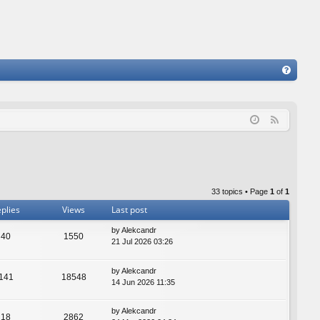
FA
Q
F
e
e
d
33 topics • Page
1
of
1
plies
Views
Last post
by
Alekcandr
40
1550
21 Jul 2026 03:26
by
Alekcandr
141
18548
14 Jun 2026 11:35
by
Alekcandr
18
2862