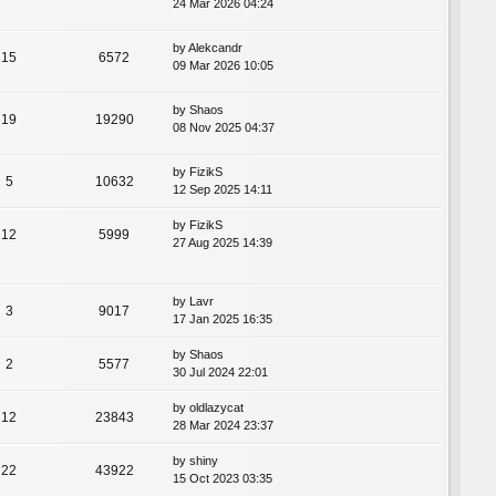
24 Mar 2026 04:24
by
Alekcandr
15
6572
09 Mar 2026 10:05
by
Shaos
19
19290
08 Nov 2025 04:37
by
FizikS
5
10632
12 Sep 2025 14:11
by
FizikS
12
5999
27 Aug 2025 14:39
by
Lavr
3
9017
17 Jan 2025 16:35
by
Shaos
2
5577
30 Jul 2024 22:01
by
oldlazycat
12
23843
28 Mar 2024 23:37
by
shiny
22
43922
15 Oct 2023 03:35