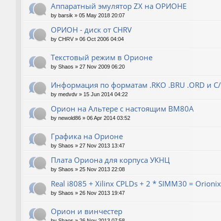
Аппаратный эмулятор ZX на ОРИОНЕ
by
barsik
»
05 May 2018 20:07
ОРИОН - диск от CHRV
by
CHRV
»
06 Oct 2006 04:04
Текстовый режим в Орионе
by
Shaos
»
27 Nov 2009 06:20
Информация по форматам .RKO .BRU .ORD и С
by
medvdv
»
15 Jun 2014 04:22
Орион на Альтере с настоящим ВМ80А
by
newold86
»
06 Apr 2014 03:52
Графика на Орионе
by
Shaos
»
27 Nov 2013 13:47
Плата Ориона для корпуса УКНЦ
by
Shaos
»
25 Nov 2013 22:08
Real i8085 + Xilinx CPLDs + 2 * SIMM30 = Orionix 
by
Shaos
»
26 Nov 2013 19:47
Орион и винчестер
by
Shaos
»
26 Nov 2013 07:58