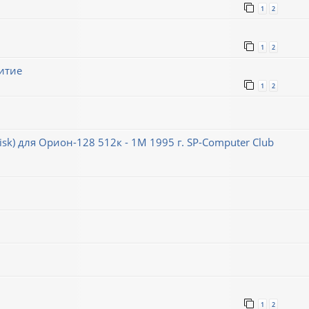
1
2
1
2
итие
1
2
k) для Орион-128 512к - 1М 1995 г. SP-Computer Club
1
2