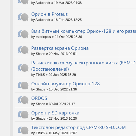
by
Alekcandr
»
19 Mar 2026 04:38
Орион в Proteus
by
Alekcandr
»
18 Feb 2026 12:25
8ми битный компьютер Орион-128 и его разв
by
matrixplus
»
24 Oct 2025 23:36
Развёртка экрана Ориона
by
Shaos
»
29 Nov 2013 00:51
Разыскиваю схему электронного диска (RAM-Dis
(Восстановлена!)
by
FizikS
»
29 Jun 2025 15:29
Онлайн-эмулятор Ориона-128
by
Shaos
»
15 Dec 2022 21:36
ORDOS
by
Shaos
»
30 Jul 2024 21:17
Орион и SD-карточка
by
Shaos
»
27 Nov 2013 10:20
Текстовой редактор под CP/M-80 SED.COM
by
FizikS
»
10 May 2020 03:07