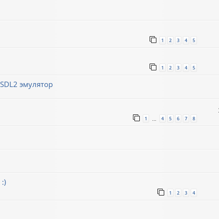
1
2
3
4
5
1
2
3
4
5
/SDL2 эмулятор
1
4
5
6
7
8
…
:)
1
2
3
4