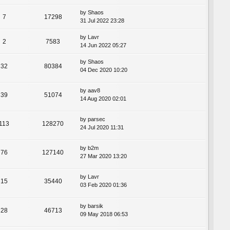
by
Shaos
7
17298
31 Jul 2022 23:28
by
Lavr
2
7583
14 Jun 2022 05:27
by
Shaos
32
80384
04 Dec 2020 10:20
by
aav8
39
51074
14 Aug 2020 02:01
by
parsec
113
128270
24 Jul 2020 11:31
by
b2m
76
127140
27 Mar 2020 13:20
by
Lavr
15
35440
03 Feb 2020 01:36
by
barsik
28
46713
09 May 2018 06:53