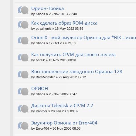
Орион-Тройка
by
Shaos
»
25 Nov 2013 22:40
Как сделать образ ROM-диска
by
otrazhenie
»
16 May 2022 03:59
OrioniX - мой эмулятор Ориона для *NIX с ис
by
Shaos
»
17 Oct 2006 21:32
Как получить CP/M для своего железа
by
barsik
»
13 Nov 2019 00:01
Восстановление заводского Ориона-128
by
BarsMonster
»
22 Aug 2012 17:12
ОРИОН
by
Shaos
»
25 Nov 2005 00:47
Дискеты Teledisk и CP/M 2.2
by
Panther
»
28 Jan 2009 09:32
Эмулятор Ориона от Error404
by
Error404
»
30 Nov 2006 08:03