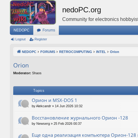
nedoPC.org
Community for electronics hobbyist
NEDOPC
Forums
Logout
Register
NEDOPC
FORUMS
RETROCOMPUTING
INTEL
Orion
Orion
Moderator:
Shaos
Topics
Орион и MSX-DOS 1
by
Alekcandr
»
14 Jun 2026 10:32
Восстановление журнального Орион -128
by
Newserg
»
25 Feb 2026 00:37
Еще одна реализация компьютера Орион-128 