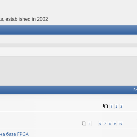
s, established in 2002
Re
1
2
3
1
6
7
8
9
10
…
на базе FPGA