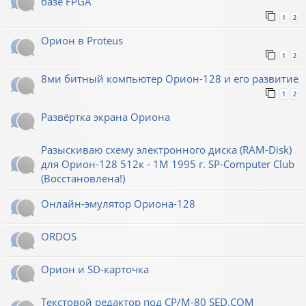
базе FPGA
1
2
Орион в Proteus
1
2
8ми битный компьютер Орион-128 и его развитие
1
2
Развёртка экрана Ориона
Разыскиваю схему электронного диска (RAM-Disk)
для Орион-128 512к - 1М 1995 г. SP-Computer Club
(Восстановлена!)
Онлайн-эмулятор Ориона-128
ORDOS
Орион и SD-карточка
Текстовой редактор под CP/M-80 SED.COM