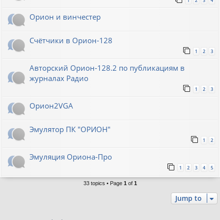
1
2
3
4
Орион и винчестер
Счётчики в Орион-128
1
2
3
Авторский Орион-128.2 по публикациям в
журналах Радио
1
2
3
Орион2VGA
Эмулятор ПК "ОРИОН"
1
2
Эмуляция Ориона-Про
1
2
3
4
5
33 topics • Page
1
of
1
Jump to