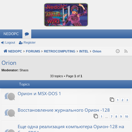
NEDOPC
Logout
Register
or
NEDOPC
u
FORUMS
RETROCOMPUTING
INTEL
Orion
F
e
m
Orion
e
s
Moderator:
Shaos
d
33 topics • Page
1
of
1
Topics
Орион и MSX-DOS 1
1
2
3
Восстановление журнального Орион -128
1
7
8
9
10
…
Еще одна реализация компьютера Орион-128 на