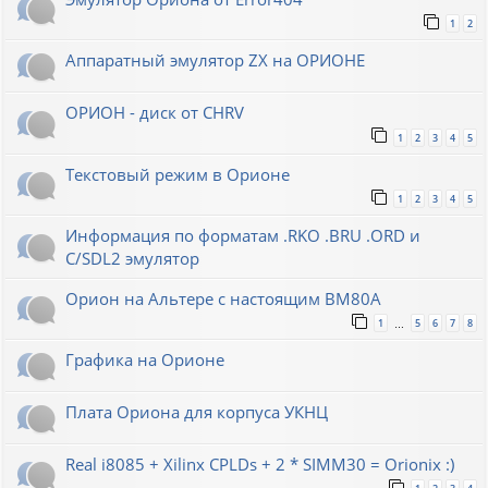
1
2
Аппаратный эмулятор ZX на ОРИОНЕ
ОРИОН - диск от CHRV
1
2
3
4
5
Текстовый режим в Орионе
1
2
3
4
5
Информация по форматам .RKO .BRU .ORD и
С/SDL2 эмулятор
Орион на Альтере с настоящим ВМ80А
1
5
6
7
8
…
Графика на Орионе
Плата Ориона для корпуса УКНЦ
Real i8085 + Xilinx CPLDs + 2 * SIMM30 = Orionix :)