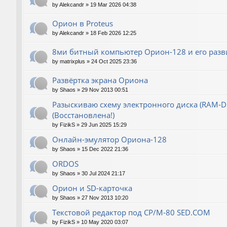
by
Alekcandr
»
19 Mar 2026 04:38
Орион в Proteus
by
Alekcandr
»
18 Feb 2026 12:25
8ми битный компьютер Орион-128 и его разв
by
matrixplus
»
24 Oct 2025 23:36
Развёртка экрана Ориона
by
Shaos
»
29 Nov 2013 00:51
Разыскиваю схему электронного диска (RAM-Dis
(Восстановлена!)
by
FizikS
»
29 Jun 2025 15:29
Онлайн-эмулятор Ориона-128
by
Shaos
»
15 Dec 2022 21:36
ORDOS
by
Shaos
»
30 Jul 2024 21:17
Орион и SD-карточка
by
Shaos
»
27 Nov 2013 10:20
Текстовой редактор под CP/M-80 SED.COM
by
FizikS
»
10 May 2020 03:07