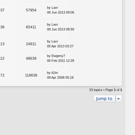
by
Lavr
37
57954
08 Jun 2013 09:06
by
Lavr
36
65411
08 Jun 2013 08:59
by
Lavr
13
24911
05 Apr 2013 03:27
by
Ewgeny7
22
48639
06 Feb 2011 12:28
by
b2m
72
118636
08 Apr 2008 05:18
33 topics • Page
1
of
1
Jump to