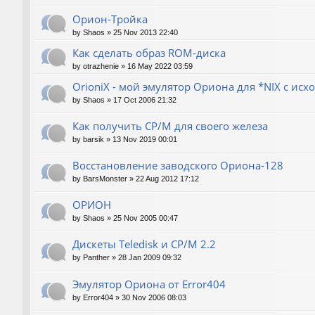
Орион-Тройка
by
Shaos
»
25 Nov 2013 22:40
Как сделать образ ROM-диска
by
otrazhenie
»
16 May 2022 03:59
OrioniX - мой эмулятор Ориона для *NIX с ис
by
Shaos
»
17 Oct 2006 21:32
Как получить CP/M для своего железа
by
barsik
»
13 Nov 2019 00:01
Восстановление заводского Ориона-128
by
BarsMonster
»
22 Aug 2012 17:12
ОРИОН
by
Shaos
»
25 Nov 2005 00:47
Дискеты Teledisk и CP/M 2.2
by
Panther
»
28 Jan 2009 09:32
Эмулятор Ориона от Error404
by
Error404
»
30 Nov 2006 08:03