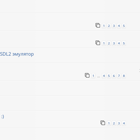
1
2
3
4
5
1
2
3
4
5
/SDL2 эмулятор
1
4
5
6
7
8
…
:)
1
2
3
4