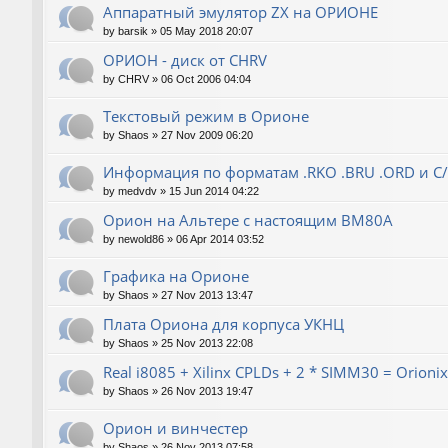
Аппаратный эмулятор ZX на ОРИОНЕ
by
barsik
»
05 May 2018 20:07
ОРИОН - диск от CHRV
by
CHRV
»
06 Oct 2006 04:04
Текстовый режим в Орионе
by
Shaos
»
27 Nov 2009 06:20
Информация по форматам .RKO .BRU .ORD и С
by
medvdv
»
15 Jun 2014 04:22
Орион на Альтере с настоящим ВМ80А
by
newold86
»
06 Apr 2014 03:52
Графика на Орионе
by
Shaos
»
27 Nov 2013 13:47
Плата Ориона для корпуса УКНЦ
by
Shaos
»
25 Nov 2013 22:08
Real i8085 + Xilinx CPLDs + 2 * SIMM30 = Orionix 
by
Shaos
»
26 Nov 2013 19:47
Орион и винчестер
by
Shaos
»
26 Nov 2013 07:58