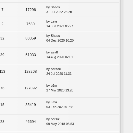
by
Shaos
7
17296
31 Jul 2022 23:28
by
Lavr
2
7580
14 Jun 2022 05:27
by
Shaos
32
80359
04 Dec 2020 10:20
by
aav8
39
51033
14 Aug 2020 02:01
by
parsec
113
128208
24 Jul 2020 11:31
by
b2m
76
127092
27 Mar 2020 13:20
by
Lavr
15
35419
03 Feb 2020 01:36
by
barsik
28
46694
09 May 2018 06:53