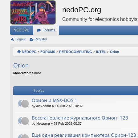
nedoPC.org
Community for electronics hobbyist
NEDOPC
Forums
Logout
Register
NEDOPC
FORUMS
RETROCOMPUTING
INTEL
Orion
Orion
Moderator:
Shaos
Topics
Орион и MSX-DOS 1
by
Alekcandr
»
14 Jun 2026 10:32
Восстановление журнального Орион -128
by
Newserg
»
25 Feb 2026 00:37
Еще одна реализация компьютера Орион-128 