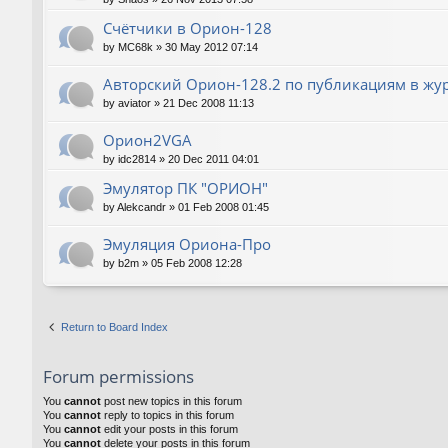
Счётчики в Орион-128
by
MC68k
»
30 May 2012 07:14
Авторский Орион-128.2 по публикациям в жу
by
aviator
»
21 Dec 2008 11:13
Орион2VGA
by
idc2814
»
20 Dec 2011 04:01
Эмулятор ПК "ОРИОН"
by
Alekcandr
»
01 Feb 2008 01:45
Эмуляция Ориона-Про
by
b2m
»
05 Feb 2008 12:28
Return to Board Index
Forum permissions
You
cannot
post new topics in this forum
You
cannot
reply to topics in this forum
You
cannot
edit your posts in this forum
You
cannot
delete your posts in this forum