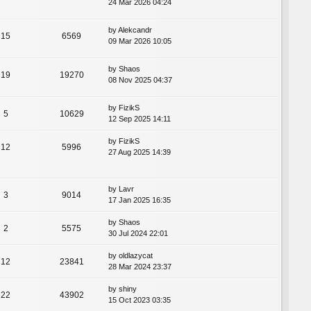
24 Mar 2026 04:24
by
Alekcandr
15
6569
09 Mar 2026 10:05
by
Shaos
19
19270
08 Nov 2025 04:37
by
FizikS
5
10629
12 Sep 2025 14:11
by
FizikS
12
5996
27 Aug 2025 14:39
by
Lavr
3
9014
17 Jan 2025 16:35
by
Shaos
2
5575
30 Jul 2024 22:01
by
oldlazycat
12
23841
28 Mar 2024 23:37
by
shiny
22
43902
15 Oct 2023 03:35