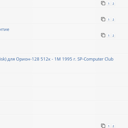
1
2
1
2
итие
1
2
k) для Орион-128 512к - 1М 1995 г. SP-Computer Club
1
2