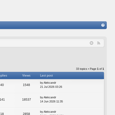
FA
Q
F
e
e
d
33 topics • Page
1
of
1
plies
Views
Last post
by
Alekcandr
40
1548
21 Jul 2026 03:26
by
Alekcandr
141
18537
14 Jun 2026 11:35
by
Alekcandr
18
2858