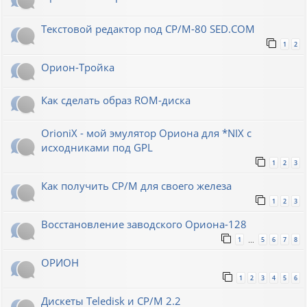
Текстовой редактор под CP/M-80 SED.COM
1
2
Орион-Тройка
Как сделать образ ROM-диска
OrioniX - мой эмулятор Ориона для *NIX с
исходниками под GPL
1
2
3
Как получить CP/M для своего железа
1
2
3
Восстановление заводского Ориона-128
1
5
6
7
8
…
ОРИОН
1
2
3
4
5
6
Дискеты Teledisk и CP/M 2.2