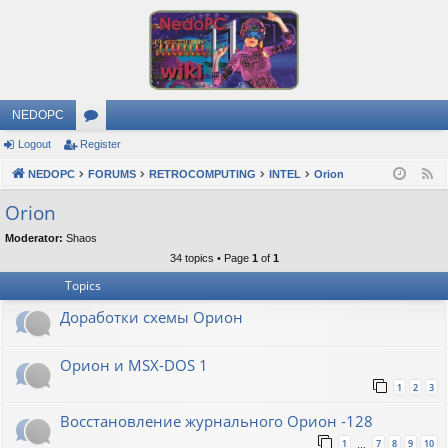
NEDOPC
Logout
Register
or
NEDOPC
u
FORUMS
RETROCOMPUTING
INTEL
Orion
F
e
m
Orion
e
s
Moderator:
Shaos
d
34 topics • Page
1
of
1
Topics
Доработки схемы Орион
Орион и MSX-DOS 1
1
2
3
Восстановление журнального Орион -128
1
7
8
9
10
…