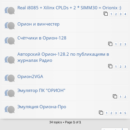
Real i8085 + Xilinx CPLDs + 2 * SIMM30 = Orionix :)
1
2
3
4
Орион и винчестер
Счётчики в Орион-128
1
2
3
Авторский Орион-128.2 по публикациям в
журналах Радио
1
2
3
Орион2VGA
Эмулятор ПК "ОРИОН"
1
2
Эмуляция Ориона-Про
1
2
3
4
5
34 topics • Page
1
of
1