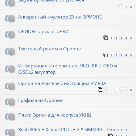
1
2
Аппаратный эмулятор ZX на ОРИОНЕ
ОРИОН - диск от CHRV
1
2
3
4
5
Текстовый режим в Орионе
1
2
3
4
5
Информация по форматам .RKO .BRU .ORD и
С/SDL2 эмулятор
Орион на Альтере с настоящим ВМ80А
1
5
6
7
8
…
Графика на Орионе
Плата Ориона для корпуса УКНЦ
Real i8085 + Xilinx CPLDs + 2 * SIMM30 = Orionix :)