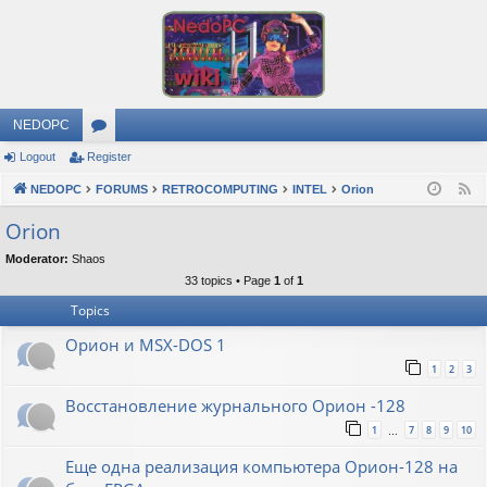
NEDOPC
Logout
Register
or
NEDOPC
u
FORUMS
RETROCOMPUTING
INTEL
Orion
F
e
m
Orion
e
s
Moderator:
Shaos
d
33 topics • Page
1
of
1
Topics
Орион и MSX-DOS 1
1
2
3
Восстановление журнального Орион -128
1
7
8
9
10
…
Еще одна реализация компьютера Орион-128 на