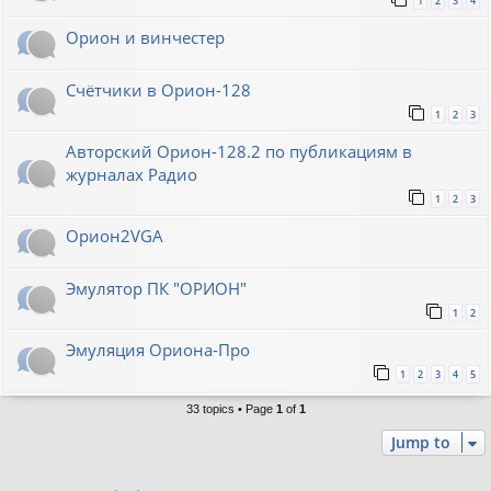
1
2
3
4
Орион и винчестер
Счётчики в Орион-128
1
2
3
Авторский Орион-128.2 по публикациям в
журналах Радио
1
2
3
Орион2VGA
Эмулятор ПК "ОРИОН"
1
2
Эмуляция Ориона-Про
1
2
3
4
5
33 topics • Page
1
of
1
Jump to