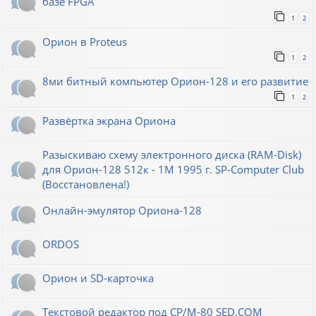
базе FPGA
1
2
Орион в Proteus
1
2
8ми битный компьютер Орион-128 и его развитие
1
2
Развёртка экрана Ориона
Разыскиваю схему электронного диска (RAM-Disk)
для Орион-128 512к - 1М 1995 г. SP-Computer Club
(Восстановлена!)
Онлайн-эмулятор Ориона-128
ORDOS
Орион и SD-карточка
Текстовой редактор под CP/M-80 SED.COM