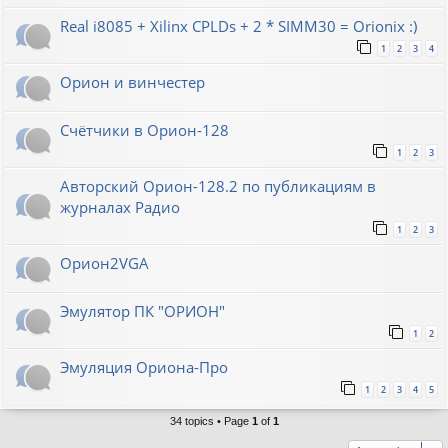
Real i8085 + Xilinx CPLDs + 2 * SIMM30 = Orionix :)
1
2
3
4
Орион и винчестер
Счётчики в Орион-128
1
2
3
Авторский Орион-128.2 по публикациям в
журналах Радио
1
2
3
Орион2VGA
Эмулятор ПК "ОРИОН"
1
2
Эмуляция Ориона-Про
1
2
3
4
5
34 topics • Page
1
of
1