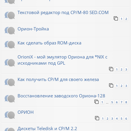
Текстовой редактор под CP/M-80 SED.COM
1
2
Орион-Тройка
Как сделать образ ROM-диска
OrioniX - мой эмулятор Ориона для *NIX с
исходниками под GPL
1
2
3
Как получить CP/M для своего железа
1
2
3
Восстановление заводского Ориона-128
1
5
6
7
8
…
ОРИОН
1
2
3
4
5
6
Дискеты Teledisk и CP/M 2.2