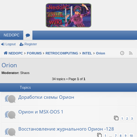
NEDOPC
Logout
Register
or
NEDOPC
u
FORUMS
RETROCOMPUTING
INTEL
Orion
F
e
m
Orion
e
s
Moderator:
Shaos
d
34 topics • Page
1
of
1
Topics
Доработки схемы Орион
Орион и MSX-DOS 1
1
2
3
Восстановление журнального Орион -128
1
7
8
9
10
…