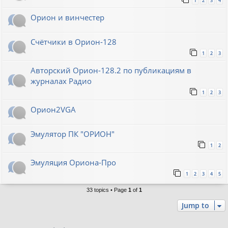
1
2
3
4
Орион и винчестер
Счётчики в Орион-128
1
2
3
Авторский Орион-128.2 по публикациям в
журналах Радио
1
2
3
Орион2VGA
Эмулятор ПК "ОРИОН"
1
2
Эмуляция Ориона-Про
1
2
3
4
5
33 topics • Page
1
of
1
Jump to