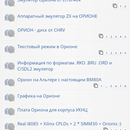
1
2
Аппаратный эмулятор ZX на ОРИОНЕ
ОРИОН - диск от CHRV
1
2
3
4
5
Текстовый режим в Орионе
1
2
3
4
5
Информация по форматам .RKO .BRU .ORD и
С/SDL2 эмулятор
Орион на Альтере с настоящим ВМ80А
1
5
6
7
8
…
Графика на Орионе
Плата Ориона для корпуса УКНЦ
Real i8085 + Xilinx CPLDs + 2 * SIMM30 = Orionix :)