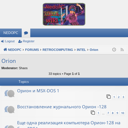
NEDOPC
Logout
Register
or
NEDOPC
u
FORUMS
RETROCOMPUTING
INTEL
Orion
F
e
m
Orion
e
s
Moderator:
Shaos
d
33 topics • Page
1
of
1
Topics
Орион и MSX-DOS 1
1
2
3
Восстановление журнального Орион -128
1
7
8
9
10
…
Еще одна реализация компьютера Орион-128 на