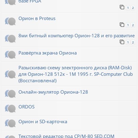
базе FPGA
1
2
Орион в Proteus
1
2
8ми битный компьютер Орион-128 и его развитие
1
2
Развёртка экрана Ориона
Разыскиваю схему электронного диска (RAM-Disk)
для Орион-128 512к - 1М 1995 г. SP-Computer Club
(Восстановлена!)
Онлайн-эмулятор Ориона-128
ORDOS
Орион и SD-карточка
Текстовой редактор под CP/M-80 SED.COM